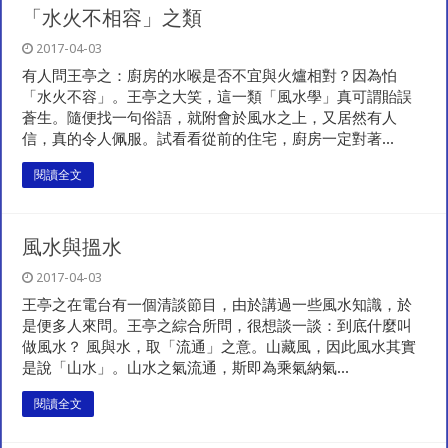
「水火不相容」之類
2017-04-03
有人問王亭之：廚房的水喉是否不宜與火爐相對？因為怕
「水火不容」。王亭之大笑，這一類「風水學」真可謂貽誤
蒼生。隨便找一句俗語，就附會於風水之上，又居然有人
信，真的令人佩服。試看看從前的住宅，廚房一定對著...
閱讀全文
風水與搵水
2017-04-03
王亭之在電台有一個清談節目，由於講過一些風水知識，於
是便多人來問。王亭之綜合所問，很想談一談：到底什麼叫
做風水？ 風與水，取「流通」之意。山藏風，因此風水其實
是說「山水」。山水之氣流通，斯即為乘氣納氣...
閱讀全文