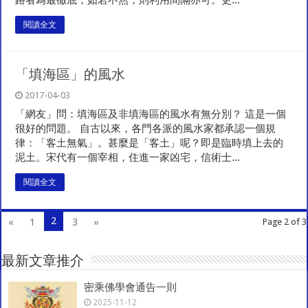
路者為最徹底，如若不然，則利用間隔亦可。更...
閱讀全文
「填海區」的風水
2017-04-03
「網友」問：填海區及非填海區的風水有無分別？ 這是一個
很好的問題。 自古以來，各門各派的風水家都承認一個規
律：「客土無氣」。甚麼是「客土」呢？即是臨時填上去的
泥土。宋代有一個宰相，住進一家凶宅，信術士...
閱讀全文
2
«
1
3
»
Page 2 of 3
最新文章推介
密乘佛學會通告一則
2025-11-12