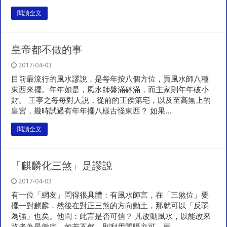
閱讀全文
皇帝都不做的事
2017-04-03
目前最流行的風水謬說，是每年按八個方位，買風水師八種
東西來擺。年年如是，風水師盤滿砵滿，而主家則年年破小
財。 王亭之每每對人說，從前的王侯第宅，以及至高無上的
皇宮，幾時試過有年年擺八樣古怪東西？ 如果...
閱讀全文
「麒麟化三煞」是謬說
2017-04-03
有一位「網友」問得很具體：有風水師言，在「三煞位」要
擺一對麒麟，然後在對正三煞的方向動土，那就可以「反弱
為強」也矣。他問：此言是否可信？ 凡改動風水，以能改來