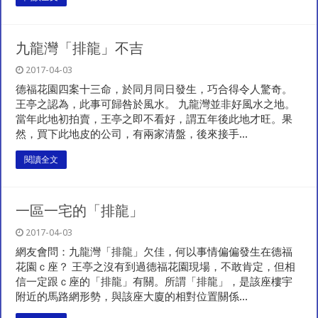
九龍灣「排龍」不吉
2017-04-03
德福花園四案十三命，於同月同日發生，巧合得令人驚奇。
王亭之認為，此事可歸咎於風水。 九龍灣並非好風水之地。
當年此地初拍賣，王亭之即不看好，謂五年後此地才旺。果
然，買下此地皮的公司，有兩家清盤，後來接手...
閱讀全文
一區一宅的「排龍」
2017-04-03
網友會問：九龍灣「排龍」欠佳，何以事情偏偏發生在德福
花園ｃ座？ 王亭之沒有到過德福花園現場，不敢肯定，但相
信一定跟ｃ座的「排龍」有關。所謂「排龍」，是該座樓宇
附近的馬路網形勢，與該座大廈的相對位置關係...