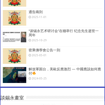
通告兩則
2025-11-01
“谈锡永艺术研讨会”在穗举行 纪念先生逝世一
周年
2025-10-29
密乘佛學會公告一則
2025-05-01
解放軍困台，美歐反應激烈 — 中國應該如何應
付
2024-05-25
談錫永畫室