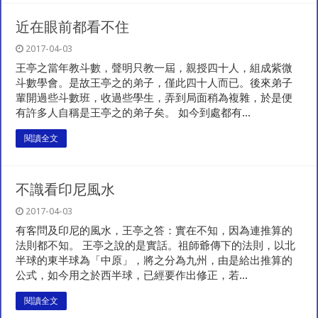
近在眼前都看不住
2017-04-03
王亭之當年教斗數，聲明只教一屆，親授四十人，組成紫微
斗數學會。是故王亭之的弟子，僅此四十人而已。後來弟子
輩開過些斗數班，收過些學生，弄到局面稍為複雜，於是便
有許多人自稱是王亭之的弟子矣。 如今到處都有...
閱讀全文
不識看印尼風水
2017-04-03
有客問及印尼的風水，王亭之答：實在不知，因為連推算的
法則都不知。 王亭之說的是實話。祖師爺傳下的法則，以北
半球的東半球為「中原」，將之分為九州，由是給出推算的
公式，如今用之於西半球，已經要作出修正，若...
閱讀全文