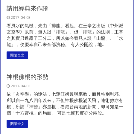
請用經典來作證
2017-04-03
看風水的氣機，先由「排龍」看起。在王亭之出版《中州派
玄空學》以前，無人談「排龍」。但「排龍」的法則，王亭
之其實只透露了三分二，所以如今看見人談「山龍」、「水
龍」，便慶幸自己未全部洩秘。 有人公開說，地...
閱讀全文
神棍佛棍的形勢
2017-04-03
依「玄空學」的說法，七運旺術數與宗教，而且特別利邪。
所以自一九八四年以來，不但神棍佛棍滿天飛，連術數亦有
棍，所謂「神醫」亦是棍，看港台兩地的新聞，即可知是一
個「十方齋棍」的局面。 可是七運其實亦分兩段...
閱讀全文