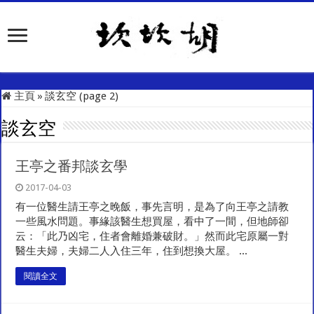
主頁
»
談玄空 (page 2)
談玄空
王亭之番邦談玄學
2017-04-03
有一位醫生請王亭之晚飯，事先言明，是為了向王亭之請教
一些風水問題。事緣該醫生想買屋，看中了一間，但地師卻
云：「此乃凶宅，住者會離婚兼破財。」然而此宅原屬一對
醫生夫婦，夫婦二人入住三年，住到想換大屋。 ...
閱讀全文