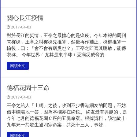
關心長江疫情
2017-04-03
對於長江的災情，王亭之最擔心的是瘟疫。今年本報的周刊
問樨樨，王亭之叫樨樨先推算，然後再作補正，樨樨推算一
輪後，曰：「會不會有病災也？」王亭之即喜其聰敏，能傳
衣砵。 今年世界﹝尤其是東半球﹞受病災威脅的...
閱讀全文
德福花園十三命
2017-04-03
王亭之給人「上網」之後，收到不少香港網友的問題，不妨
借本欄場地一答，因為本欄亦在網也。 網友最有興趣的，是
今年七月的德福花園Ｃ座的五屍命案。根據資料，該地於十
九年來一共發生過四宗命案，共死十三人，事發...
閱讀全文