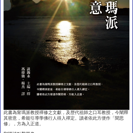
此書為甯瑪派教授禪修之文獻，及歴代祖師之口耳教授，今闡釋
其密意，希能引導學佛行人得入禪定。讀者依此方便作「聞思
修」，方為入正道。