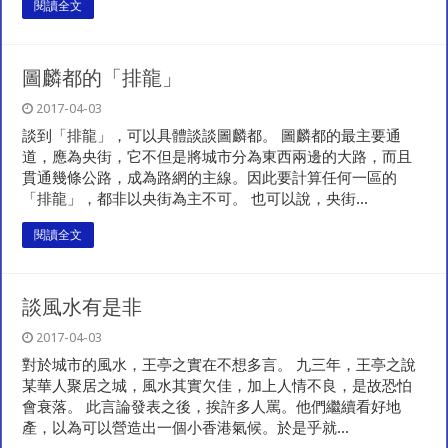
閱讀全文
圖麟都的「排龍」
2017-04-03
談到「排龍」，可以具體談談圖麟都。 圖麟都的最主要通
道，應為央街，它不但是將城市分為東西兩邊的大路，而且
貫通幾條公路，成為路網的主線。因此要計算任何一區的
「排龍」，都非以央街為主不可。 也可以說，央街...
閱讀全文
談風水有是非
2017-04-03
對於城市的風水，王亭之實在不想多言。 九三年，王亭之說
某華人聚居之城，風水其實欠佳，加上人情不良，是故恐怕
會衰落。 此言論發表之後，挨許多人罵。他們繼續看好地
產，以為可以營造出一個小香港氣候。於是乎就...