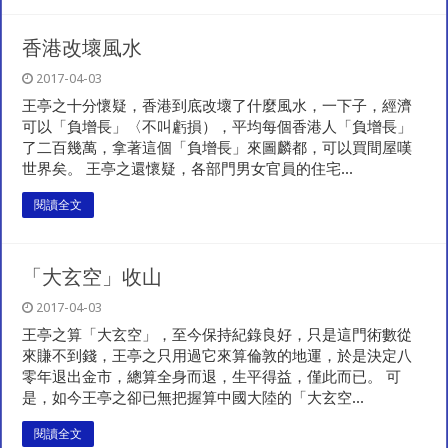
香港改壞風水
2017-04-03
王亭之十分懷疑，香港到底改壞了什麼風水，一下子，經濟
可以「負增長」〈不叫虧損），平均每個香港人「負增長」
了二百幾萬，拿著這個「負增長」來圖麟都，可以買間屋嘆
世界矣。 王亭之還懷疑，各部門男女官員的住宅...
閱讀全文
「大玄空」收山
2017-04-03
王亭之算「大玄空」，至今保持紀錄良好，只是這門術數從
來賺不到錢，王亭之只用過它來算倫敦的地運，於是決定八
零年退出金市，總算全身而退，生平得益，僅此而已。 可
是，如今王亭之卻已無把握算中國大陸的「大玄空...
閱讀全文