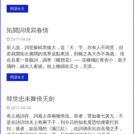
閱讀全文
拓開詞境寫春情
2017-04-04
前人說，詞至蘇軾而後大，這「大」字，亦有人不同意，但
若就開拓出廣闊的境界這點來說，則稱之為大亦不為過。 現
在且看一首蘇詞，調寄《蝶戀花》── 花褪殘紅青杏小，燕子
飛時，綠水人家繞。枝上柳綿吹又少，天涯...
閱讀全文
韓世忠未舞倚天劍
2017-04-04
有人藉詞存、詞藉人存兩種情況。前者，譬如秦七黃九，不
是在詩詞功夫上有兩下子，到今日的知名度恐怕便要打折
扣；後者，如岳飛的《滿江紅》，此詞倘非出自岳飛之手，