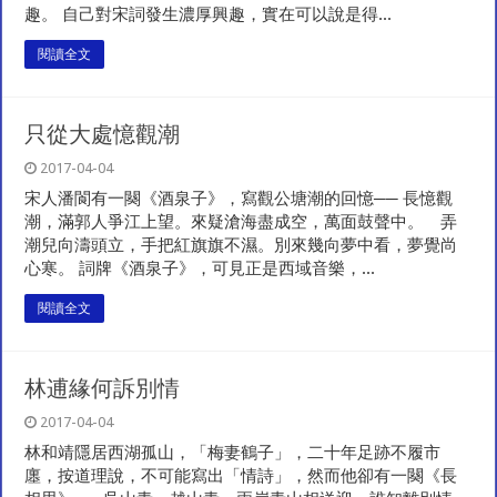
趣。 自己對宋詞發生濃厚興趣，實在可以說是得...
閱讀全文
只從大處憶觀潮
2017-04-04
宋人潘閬有一闋《酒泉子》，寫觀公塘潮的回憶── 長憶觀
潮，滿郭人爭江上望。來疑滄海盡成空，萬面鼓聲中。 弄
潮兒向濤頭立，手把紅旗旗不濕。別來幾向夢中看，夢覺尚
心寒。 詞牌《酒泉子》，可見正是西域音樂，...
閱讀全文
林逋緣何訴別情
2017-04-04
林和靖隱居西湖孤山，「梅妻鶴子」，二十年足跡不履市
廛，按道理說，不可能寫出「情詩」，然而他卻有一闋《長