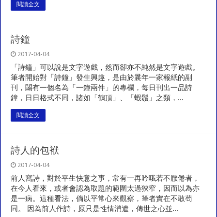
閱讀全文
詩鐘
2017-04-04
「詩鐘」可以說是文字遊戲，然而卻亦不純然是文字遊戲。
筆者開始對「詩鐘」發生興趣，是由於曩年一家報紙的副
刊，闢有一個名為「一鐘兩件」的專欄，每日刊出一品詩
鐘，日日格式不同，諸如「鶴頂」、「蝦鬚」之類，...
閱讀全文
詩人的包袱
2017-04-04
前人寫詩，對於平生快意之事，常有一再吟哦若不厭倦者，
在今人看來，或者會認為取題的範圍太過狹窄，因而以為亦
是一病。這種看法，倘以平常心來觀察，筆者實在不敢苟
同。 因為前人作詩，原只是性情消遣，傳世之心並...