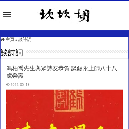
主頁
»
談詩詞
談詩詞
馮柏喬先生與眾詩友恭賀 談錫永上師八十八
歲榮壽
2022-05-19