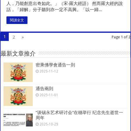
人，乃能創意出奇如此。」（宋‧羅大經語） 然而羅大經的說
話，「婦解」分子聽到亦一定不高興。「以一婦...
閱讀全文
1
2
»
Page 1 of 2
最新文章推介
密乘佛學會通告一則
2025-11-12
通告兩則
2025-11-01
“谈锡永艺术研讨会”在穗举行 纪念先生逝世一
周年
2025-10-29