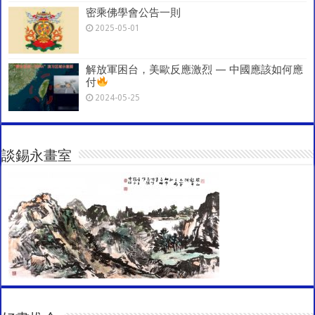
密乘佛學會公告一則
2025-05-01
解放軍困台，美歐反應激烈 — 中國應該如何應
付
2024-05-25
談錫永畫室