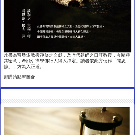
此書為甯瑪派教授禪修之文獻，及歴代祖師之口耳教授，今闡釋
其密意，希能引導學佛行人得入禪定。讀者依此方便作「聞思
修」，方為入正道。
郵購請點擊圖像