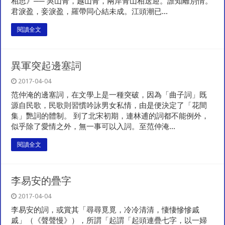
相思》── 吳山青，越山青，兩岸青山相送迎。誰知離別情。
君淚盈，妾淚盈，羅帶同心結未成。江頭潮已...
閱讀全文
異軍突起邊塞詞
2017-04-04
范仲淹的邊塞詞，在文學上是一種突破，因為「曲子詞」既
源自民歌，民歌則習慣吟詠男女私情，由是便決定了「花間
集」艷詞的體制。 到了北宋初期，連林逋的詞都不能例外，
似乎除了愛情之外，無一事可以入詞。至范仲淹...
閱讀全文
李易安的疊字
2017-04-04
李易安的詞，或賞其「尋尋覓覓，冷冷清清，悽悽慘慘戚
戚」（《聲聲慢》），所謂「起謂「起頭連疊七字，以一婦