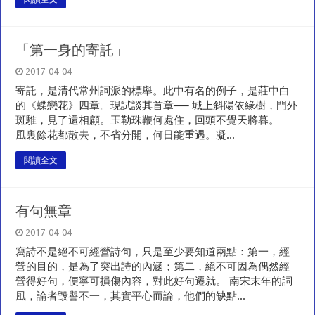
「第一身的寄託」
2017-04-04
寄託，是清代常州詞派的標舉。此中有名的例子，是莊中白
的《蝶戀花》四章。現試談其首章── 城上斜陽依緣樹，門外
斑騅，見了還相顧。玉勒珠鞭何處住，回頭不覺天將暮。
風裏餘花都散去，不省分開，何日能重遇。凝...
閱讀全文
有句無章
2017-04-04
寫詩不是絕不可經營詩句，只是至少要知道兩點：第一，經
營的目的，是為了突出詩的內涵；第二，絕不可因為偶然經
營得好句，便寧可損傷內容，對此好句遷就。 南宋末年的詞
風，論者毀譽不一，其實平心而論，他們的缺點...