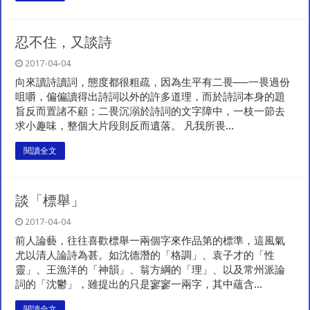
忍不住，又談詩
2017-04-04
向來讀詩讀詞，態度都很粗疏，因為生平有二畏──一畏過份
咀嚼，偏偏讀得出詩詞以外的許多道理，而於詩詞本身的題
旨反而置諸不顧；二畏沉溺於詩詞的文字障中，一枝一節去
求小趣味，整個大片段則反而遺落。 凡我所畏...
閱讀全文
談「標舉」
2017-04-04
前人論藝，往往喜歡標舉一兩個字來作品第的標準，這風氣
尤以清人論詩為甚。如沈德潛的「格調」、袁子才的「性
靈」、王漁洋的「神韻」、翁方綱的「理」、以及常州派論
詞的「沈鬱」，雖提出的只是寥寥一兩字，其中蘊含...
閱讀全文