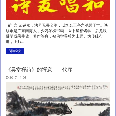
前 言 谈锡永，法号无畏金刚，以笔名王亭之驰誉于世。谈
锡永是广东南海人，少习琴棋书画、医卜星相诸学，后尤以
佛学成果斐然，著作等身，被佛学界尊为上师。为传经布
道，上师...
閱讀全文
《昊堂禪詩》的禪意 ── 代序
2017-11-03