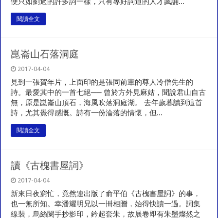
便只如劉過的許多詞一樣，只有專好詞道的人才諷誦...
閱讀全文
崑崙山石落洞庭
2017-04-04
見到一張賀年片，上面印的是張同前輩的尊人冷僧先生的
詩。最愛其中的一首七絕── 曾於方外見麻姑，聞說君山自古
無，原是崑崙山頂石，海風吹落洞庭湖。 去年歲暮讀到這首
詩，尤其覺得感慨。詩有一份淪落的情懷，但...
閱讀全文
讀《古槐書屋詞》
2017-04-04
新來日夜窮忙，竟然連出版了俞平伯《古槐書屋詞》的事，
也一無所知。幸潘耀明兄以一卌相贈，始得快讀一過。詞集
線裝，烏絲闌手抄影印，鈐起套朱，故展卷即有朱墨燦然之