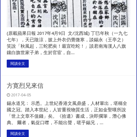
(原載蘋果日報 2017年4月9日 文/沈西城) 丁巳年秋（一九七
七年），天已陰涼，披上外衣仍覺微寒，談錫永（王亭之）
笑說「秋風起，三蛇肥矣！最宜吃蛇！」談君南海漢人八旗
鑲白旗世家子弟，生於官宦，自...
閱讀全文
方寛烈兄來信
2017-04-05
錫永道兄： 示悉。上世紀香港文風鼎盛，人材輩出，堪稱全
國之冠。踏入本世紀，人皆重視物質生活，正如金聖嘆所說
「世上文章不值錢」矣。《拾遺》書成，決即擱筆，潛心佛
典。 爾者，氣促口噤，不能出聲，嗟乎錫兄，...
閱讀全文