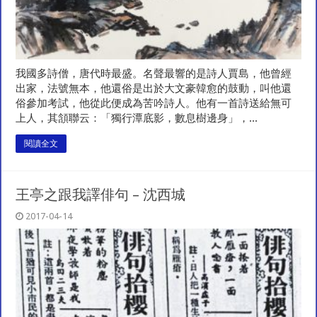
我國多詩僧，唐代時最盛。名聲最響的是詩人賈島，他曾經
出家，法號無本，他還俗是出於大文豪韓愈的鼓動，叫他還
俗參加考試，他從此便成為苦吟詩人。他有一首詩送給無可
上人，其頷聯云：「獨行潭底影，數息樹邊身」，...
閱讀全文
王亭之跟我譯俳句 – 沈西城
2017-04-14