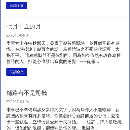
閱讀全文
七月十五的月
2017-04-04
李素女士在中秋那天，發表了幾首舊體詩，並且似乎很有感
慨，在詩後說了幾百字的話，為舊體詩之不受時代認可，大
抱不平。 這種感慨並不是個別的。因為如今依然有許多寫舊
體詩的人，打從心底發出寂寞的感覺。──從報...
閱讀全文
鋪路者不是司機
2017-04-04
本來已不準備寫涉及新詩的文字，因為局外人不能瞭解，新
詩圈內原來有許多是非。你懷著關心新詩前途的心情，去指
出一些缺點，立時便會受到千夫所指。──也許，詩人是敏感
的，但他們的敏感，卻便即是你的罪。 但因為...