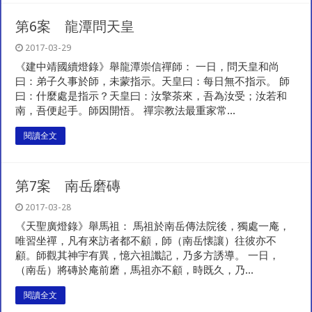
第6案 龍潭問天皇
2017-03-29
《建中靖國續燈錄》舉龍潭崇信禪師： 一日，問天皇和尚
曰：弟子久事於師，未蒙指示。天皇曰：每日無不指示。 師
曰：什麼處是指示？天皇曰：汝擎茶來，吾為汝受；汝若和
南，吾便起手。師因開悟。 禪宗教法最重家常...
閱讀全文
第7案 南岳磨磚
2017-03-28
《天聖廣燈錄》舉馬祖： 馬祖於南岳傳法院後，獨處一庵，
唯習坐禪，凡有來訪者都不顧，師（南岳懐讓）往彼亦不
顧。師觀其神宇有異，憶六祖讖記，乃多方誘導。 一日，
（南岳）將磚於庵前磨，馬祖亦不顧，時既久，乃...
閱讀全文