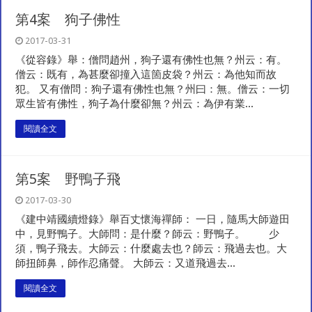
第4案 狗子佛性
2017-03-31
《從容錄》舉：僧問趙州，狗子還有佛性也無？州云：有。
僧云：既有，為甚麼卻撞入這箇皮袋？州云：為他知而故
犯。 又有僧問：狗子還有佛性也無？州曰：無。僧云：一切
眾生皆有佛性，狗子為什麼卻無？州云：為伊有業...
閱讀全文
第5案 野鴨子飛
2017-03-30
《建中靖國續燈錄》舉百丈懷海禪師： 一日，隨馬大師遊田
中，見野鴨子。大師問：是什麼？師云：野鴨子。 少
須，鴨子飛去。大師云：什麼處去也？師云：飛過去也。大
師扭師鼻，師作忍痛聲。 大師云：又道飛過去...
閱讀全文