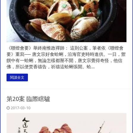
《聯燈會要》舉終南惟政禪師： 這則公案，筆者依《聯燈會
要》重寫── 唐文宗好食蛤蜊，沿海官吏時時進供。一日，禦
饌中有一蛤蜊，無論怎樣都掰不開，唐文宗覺得奇怪，他信
佛，所以便焚香禱告，祈禱這蛤蜊張開。蛤...
閱讀全文
第20案 臨際瞎驢
2017-03-10