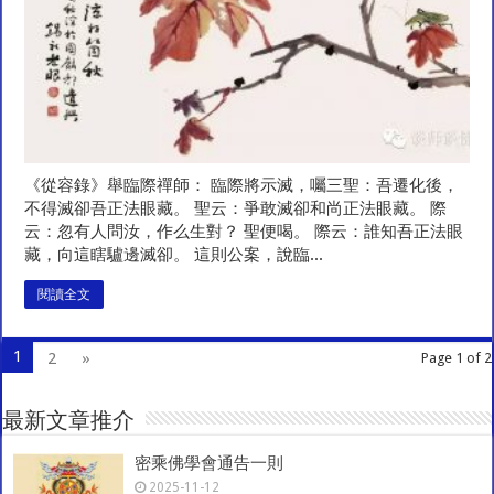
《從容錄》舉臨際禪師： 臨際將示滅，囑三聖：吾遷化後，
不得滅卻吾正法眼藏。 聖云：爭敢滅卻和尚正法眼藏。 際
云：忽有人問汝，作么生對？ 聖便喝。 際云：誰知吾正法眼
藏，向這瞎驢邊滅卻。 這則公案，說臨...
閱讀全文
1
2
»
Page 1 of 2
最新文章推介
密乘佛學會通告一則
2025-11-12