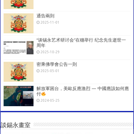
通告兩則
2025-11-01
“谈锡永艺术研讨会”在穗举行 纪念先生逝世一
周年
2025-10-29
密乘佛學會公告一則
2025-05-01
解放軍困台，美歐反應激烈 — 中國應該如何應
付
2024-05-25
談錫永畫室