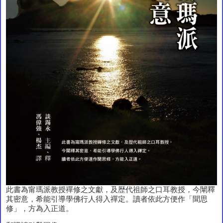
此書為甯瑪派教授禪修之文獻，及歴代祖師之口耳教授，今闡釋
其密意，希能引導學佛行人得入禪定。讀者依此方便作「聞思
修」，方為入正道。