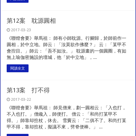
第12案 耽源圓相
2017-03-23
《聯燈會要》舉馬祖： 師有小師耽源。行腳歸，於師前作一
圓相，於中立地。師云：「汝莫欲作佛麼？」 云：「某甲不
會揑目。」師云：「吾不如汝。」 耽源畫的一個圓圈，有如
無上瑜伽密施設的壇城，他「於中立地」，...
閱讀全文
第13案 打不得
2017-03-22
《聯燈會要》舉馬祖： 師見僧來，劃一圓相云：「入也打，
不入也打。」僧纔入，師便打。 僧云：「和尚打某甲不
得。」師靠却拄杖，休去。 雪竇云：「二俱不了。和尚打某
甲不得，靠却拄杖，擬議不來，劈脊便棒。」 ...