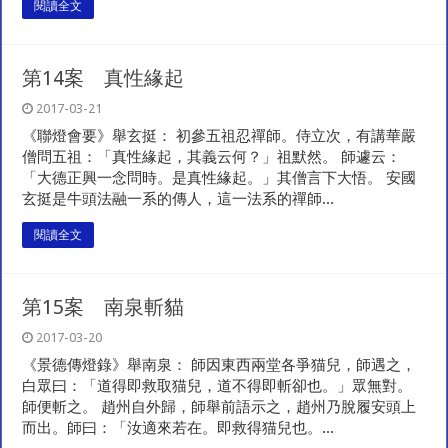
閱讀全文
第14案 真性緣起
2017-03-21
《聯燈會要》舉玄挺： 初參五祖忍禪師。侍立次，有講華嚴
僧問五祖：「真性緣起，其義云何？」祖默然。 師遽云：
「大德正興一念問時。是真性緣起。」其僧言下大悟。 安國
玄挺是牛頭法融一系的傳人，這一法系的禪師...
閱讀全文
第15案 南泉斬貓
2017-03-20
《景德傳燈錄》舉南泉： 師因東西兩堂各爭猫兒，師遇之，
白眾曰：「道得即救取猫兒，道不得即斬卻也。」眾無對。
師便斬之。 趙州自外歸，師舉前語示之，趙州乃脫履安頭上
而出。師曰：「汝適來若在。即救得猫兒也。...