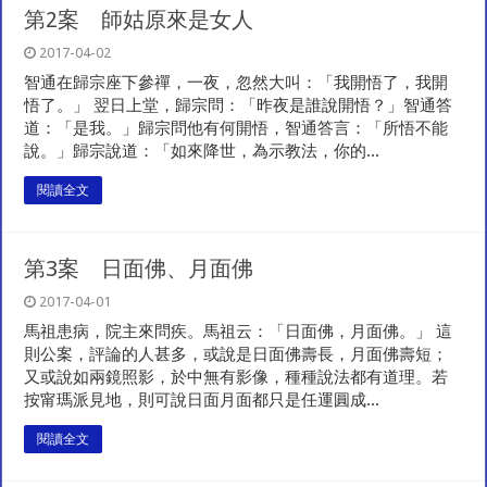
第2案 師姑原來是女人
2017-04-02
智通在歸宗座下參禪，一夜，忽然大叫：「我開悟了，我開
悟了。」 翌日上堂，歸宗問：「昨夜是誰說開悟？」智通答
道：「是我。」歸宗問他有何開悟，智通答言：「所悟不能
說。」歸宗說道：「如來降世，為示教法，你的...
閱讀全文
第3案 日面佛、月面佛
2017-04-01
馬祖患病，院主來問疾。馬祖云：「日面佛，月面佛。」 這
則公案，評論的人甚多，或說是日面佛壽長，月面佛壽短；
又或說如兩鏡照影，於中無有影像，種種說法都有道理。若
按甯瑪派見地，則可說日面月面都只是任運圓成...
閱讀全文