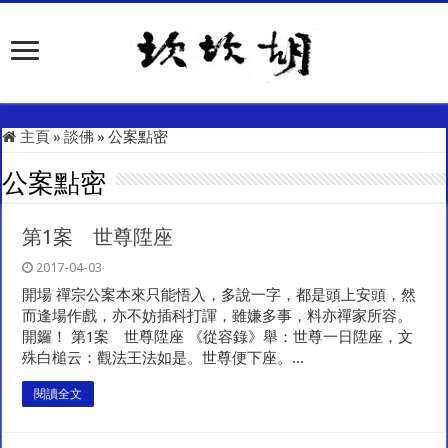
主頁
»
談佛
»
公案點密
公案點密
第1案 世尊陞座
2017-04-03
開場 禪宗公案本來只能悟入，多說一字，都是頭上安頭，然
而逢場作戲，亦不妨插科打諢，雖嫌多事，料亦禪家所容。
開鑼！ 第1案 世尊陞座 《從容錄》舉：世尊一日陞座，文
殊白槌云：觀法王法如是。世尊便下座。...
閱讀全文