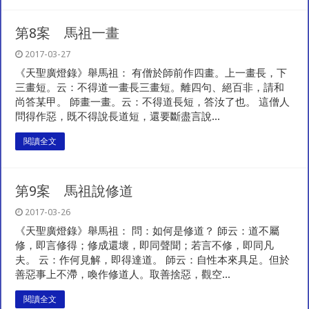
第8案 馬祖一畫
2017-03-27
《天聖廣燈錄》舉馬祖： 有僧於師前作四畫。上一畫長，下
三畫短。云：不得道一畫長三畫短。離四句、絕百非，請和
尚答某甲。 師畫一畫。云：不得道長短，答汝了也。 這僧人
問得作惡，既不得說長道短，還要斷盡言說...
閱讀全文
第9案 馬祖說修道
2017-03-26
《天聖廣燈錄》舉馬祖： 問：如何是修道？ 師云：道不屬
修，即言修得；修成還壞，即同聲聞；若言不修，即同凡
夫。 云：作何見解，即得達道。 師云：自性本來具足。但於
善惡事上不滯，喚作修道人。取善捨惡，觀空...
閱讀全文