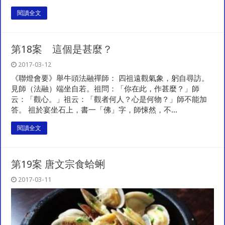
閱讀全文
第18案 這個是甚麼？
2017-03-12
《聯燈會要》舉牛頭法融禪師： 四祖遠觀氣象，躬自尋訪。
見師（法融）端坐自若。祖問：「你在此，作甚麼？」師
云：「觀心。」祖云：「觀者何人？心是何物？」師不能加
答。 祖於宴坐石上，書一「佛」字，師悚然，不...
閱讀全文
第19案 唐文宗食蛤蜊
2017-03-11