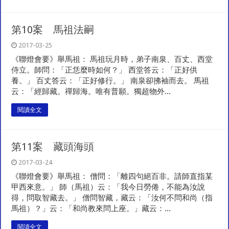
第10案 馬祖法嗣
2017-03-25
《聯燈會要》舉馬祖： 馬祖玩月時，弟子南泉、百丈、西堂
侍立。師問：「正恁麼時如何？」 西堂答云：「正好供
養。」 百丈答云：「正好修行。」 南泉卻拂袖而去。 馬祖
云：「經歸藏。禪歸海。唯有普願。獨超物外...
閱讀全文
第11案 藏頭海頭
2017-03-24
《聯燈會要》舉馬祖： 僧問：「離四句絕百非。請師直指某
甲西來意。」 師（馬祖）云：「我今日勞倦，不能為汝說
得，問取智藏去。」 僧問智藏，藏云：「汝何不問和尚（指
馬祖）？」云：「和尚教來問上座。」藏云：...
閱讀全文