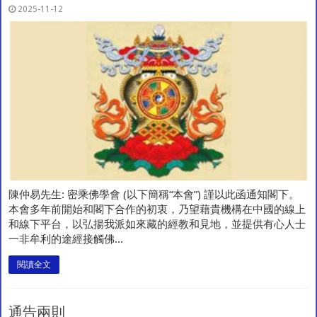
2025-11-12
陳仲易先生: 密乘佛學會 (以下簡稱“本會”) 謹以此函通知閣下。
本會多年前開始和閣下合作的初衷，乃望藉貴機構在中國的線上
和線下平台，以弘揚我派如來藏的經教和見地，並提供有心人士
一非牟利的途經接觸佛...
閱讀全文
通告兩則