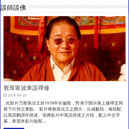
談師談佛
敦珠甯波車說禪修
2018-09-26
此影片乃敦珠法王於1979年在倫敦，對弟子開示座上修禪定與
座下行持之要點。 影片將敦珠法王之開示，分成數段，每段配
以英語翻譯作傍述。現將影片中英語傍述之片段，配上中文字
幕，希望本影片能幫...