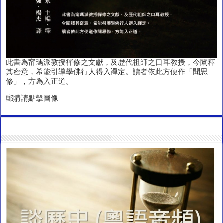
此書為甯瑪派教授禪修之文獻，及歴代祖師之口耳教授，今闡釋
其密意，希能引導學佛行人得入禪定。讀者依此方便作「聞思
修」，方為入正道。
郵購請點擊圖像