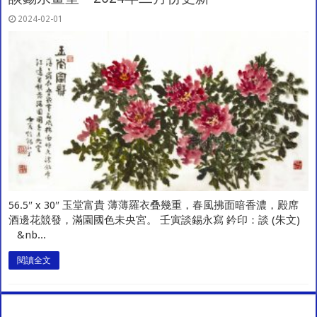
2024-02-01
56.5″ x 30″ 玉堂富貴 薄薄羅衣叠幾重，春風拂面暗香濃，殿席
酒邊花競發，滿園國色未央宮。 壬寅談錫永寫 鈐印：談 (朱文)
&nb...
閱讀全文