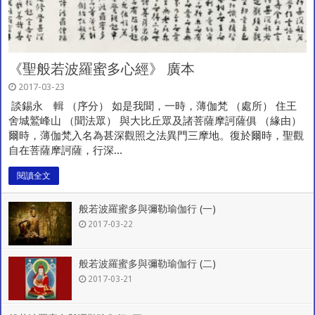
《聖般若波羅蜜多心經》 廣本
2017-03-23
談錫永 輯 （序分） 如是我聞，一時，薄伽梵 （處所） 住王
舍城鷲峰山 （聞法眾） 與大比丘眾及諸菩薩摩訶薩俱 （緣由）
爾時，薄伽梵入名為甚深觀照之法異門三摩地。復於爾時，聖觀
自在菩薩摩訶薩，行深...
閱讀全文
般若波羅蜜多與彌勒瑜伽行 (一)
2017-03-22
般若波羅蜜多與彌勒瑜伽行 (二)
2017-03-21