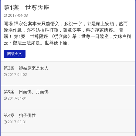
第1案 世尊陞座
2017-04-03
開場 禪宗公案本來只能悟入，多說一字，都是頭上安頭，然而
逢場作戲，亦不妨插科打諢，雖嫌多事，料亦禪家所容。 開
鑼！ 第1案 世尊陞座 《從容錄》舉：世尊一日陞座，文殊白槌
云：觀法王法如是。世尊便下座。...
閱讀全文
第2案 師姑原來是女人
2017-04-02
第3案 日面佛、月面佛
2017-04-01
第4案 狗子佛性
2017-03-31