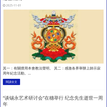
2025-11-01
其一：有關擅用本會教法聲明。 其二：感激各界舉辦上師示寂
周年紀念活動。...
閱讀全文
“谈锡永艺术研讨会”在穗举行 纪念先生逝世一周
年