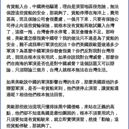
有貨船入台，中國將他驅逐，理由是演習地區很危險，無法
保證這些貨船的安全，那就夠了。貨船停滯在海洋上，費用
甚高，而且保險公司會很憂慮，一個月下來，只要有保險公
司停止向這些貨輪保險，就根本沒有貨船再敢試圖入台灣
了，這樣一拖，台灣會停水停電，甚至會糧食不足。那時
候，美歐還怎樣指責中國呀？我的做法只不過是為了貨船的
安全，難不成我舉行軍演也犯法？你們美國跟歐盟做過多少
軍演？為甚麼中國軍演你都會指責？你們反對我對台灣用
武，我現在根本沒有用武，如果你說我對台灣威脅，那麼你
們在南海的軍演是否也是對中國威脅？這個話題又可以辯
論，只須辯論三個月，台灣人就根本無法在台灣生活。
如果美歐說中國的軍演影響台灣的生存，那麼美國跟他許多
聯盟軍演，是否一有貨船來到，他們便停止演習，讓貨船通
過呢？相信他們根本無法回答。
美歐那些政治流氓只懂得抹黑中國侵略，來站在正義的高
點，他們卻不知道島國是最怕圍困的，根本不須要用武力，
只須要知道有貨船駛來，就立即實彈演習，然後
「
勸喻
」
這
些貨船停駛，那就夠了。