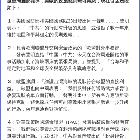
據台灣雅虎報導，美歐的反應惡到無可再惡，現在引述幾段
如下：
１：
美國國防部和美國國務院23日發出同一聲明……，聲明
表示：「（中共）的行動有升級的風險，並侵蝕了數十年來
維持地區和平與穩定的長期規範。」
２：
負責歐洲聯盟外交與安全政策的「歐盟對外事務部」
……發表聲明直指「中國（中共）今天在台灣周邊開始的軍
事活動加劇了海峽兩岸的緊張局勢。」並提到：「台海和平
穩定對地區和全球安全與繁榮具有戰略意義。」
３：
歐盟強調：「維護台灣海峽的現狀符合歐盟的直接利
益。」歐盟也向中國表明：「我們反對任何通過武力或脅迫
改變現狀的單方面行動。」聲明並重申，所有各方應該燈要
保持克制，避免採取任何可能導致兩岸緊張局勢進一步升級
的行為，兩岸應通過對話解決。
４：
對華政策跨國議會聯盟（IPAC）發表措辭嚴厲的聲明直
言：「我們強烈譴責北京在賴清德總統就職後對台灣採取的
無端升級行動。」並批評，中共對台灣發出的「粉身碎骨」