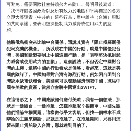
可避免，需要國際社會持續努力來防止。聲明最後寫道：
「我們呼籲各國政府以及所有致力於地區和平與穩定的各方
立即大聲譴責（中共的）這些行為，重申維持（台海）現狀
的共同承諾，並表明堅決抵制武力威脅或使用武力的意
願。」
他將俄烏衝突來比喻中台關係，還說其實有
「
阻止俄羅斯侵
犯烏克蘭的機會
」
，所以現在中國的行動，就是中國侵犯台
灣，美國和歐盟要制止中國這個行動，是
「
表明堅決抵制武
力威脅或使用武力的意願
」
。這個說法，不但否定中國對台
灣的主權，還將中國的行動看成是侵略，看起來，這就是美
國的陰謀了。中國如果對台灣有激烈行動，例如困台困到台
灣缺水缺電缺糧食，美國就可以發動經濟制裁中國，凍結中
國在美歐的資產，當然亦會將中國逐出
SWIFT
。
在這情形之下，中國應該如何應付美歐，我有一個想法，那
就是一邊困台，一邊拖延，怎樣拖延呢？很簡單，中國先跟
他們辯論主權問題，這樣做似乎太客氣，但找一個根本不成
辯論的主題來辯論，那就是拖延了。在拖延期間，只要用演
習來阻止貨船駛入台灣，那就達到目的了。