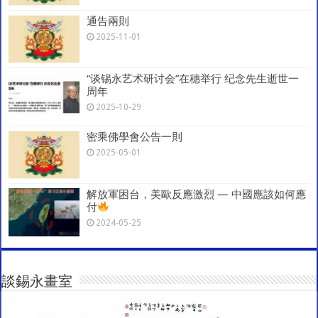
通告兩則
2025-11-01
“谈锡永艺术研讨会”在穗举行 纪念先生逝世一
周年
2025-10-29
密乘佛學會公告一則
2025-05-01
解放軍困台，美歐反應激烈 — 中國應該如何應
付
2024-05-25
談錫永畫室