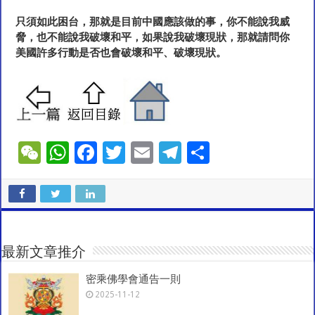
只須如此困台，那就是目前中國應該做的事，你不能說我威
脅，也不能說我破壞和平，如果說我破壞現狀，那就請問你
美國許多行動是否也會破壞和平、破壞現狀。
W
W
F
T
E
T
S
e
h
ac
wi
m
el
h
C
at
e
tt
ai
e
ar
h
sA
b
er
l
gr
e
at
p
o
a
最新文章推介
p
o
m
密乘佛學會通告一則
k
2025-11-12