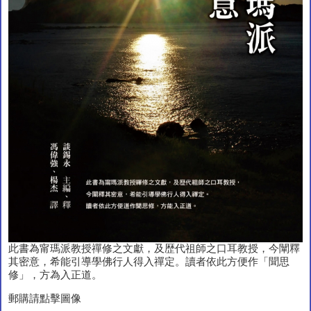
此書為甯瑪派教授禪修之文獻，及歴代祖師之口耳教授，今闡釋
其密意，希能引導學佛行人得入禪定。讀者依此方便作「聞思
修」，方為入正道。
郵購請點擊圖像