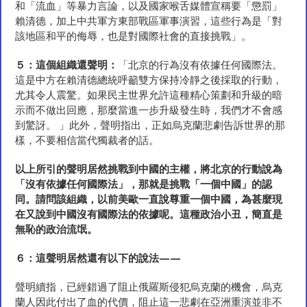
和「流血」等暴力言論，以及國家喉舌媒體宣稱要「懲罰」
賴清德，加上中共軍方東部戰區軍事演習，這些行為是「對
該地區和平的侮辱，也是對國際社會的直接挑戰」。
５：這個組織還聲明
：
「北京的行為沒有依據任何國際法。
這是中方在賴清德總統呼籲雙方保持冷靜之後採取的行動，
尤其令人震驚。如果民主世界允許這種精心策劃和升級的暗
示而不做出回應，那麼當進一步升級發生時，我們才不會感
到驚訝。 」此外，聲明指出，正如烏克蘭悲劇告訴世界的那
樣，不要相信當代獨裁者的話。
以上所引的聲明居然挑戰到中國的主權，將北京的行動說為
「
沒有依據任何國際法
」
，那就是挑戰
「
一個中國
」
的認
同。請問該組織，以前美歐一直說尊重一個中國，為甚麼現
在又說到中國沒有國際法的依據呢。這種政治小丑，簡直是
無恥的政治流氓。
６：這聲明居然還有以下的說法——
聲明續指，已經錯過了阻止俄羅斯侵犯烏克蘭的機會，烏克
蘭人因此付出了血的代價，阻止這一悲劇在亞洲重演並非不