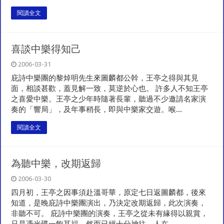
閱讀全文
喜談中樂得知己
2006-03-31
庇詩中樂團的黎焯明先生來圖麟都公幹，王亭之得與其見
面，相談甚歡，蓋見解一致，莫逆於心也。 許多人不知王亭
之喜愛中樂。王亭之少年時隨著長輩，聽過不少邀請名家演
奏的「響局」，及年事稍長，即與中樂家交遊。喉...
閱讀全文
為聽中樂，改期返歸
2006-03-30
四月初，王亭之因事須赴溫哥華，原定七日返圖麟都，後來
知道，是晚庇詩中樂團演出，乃決定改期返歸，此次演奏，
非聽不可。 庇詩中樂團的演奏，王亭之從未有緣得以親賞，