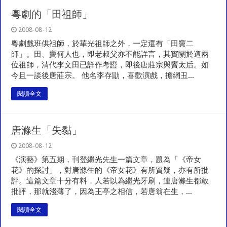
粵劇的「田祖師」
2008-08-12
粵劇戲班供祖師，於華光祖師之外，一定還有「田竇二
師」。田、竇何人也，即老叔父亦不能詳言，其實關於這兩
位祖師，清代李文田已詳作考證，即後唐莊宗與竇太后。如
今且一談後唐莊宗。 他名李存勖，喜歡演戲，擔網丑...
閱讀全文
唐滌生「失黏」
2008-08-12
《演藝》第五期，刊登繼光先生一篇文章，題為「《帝女
花》的探討」，對唐滌生的《帝女花》有所質疑，亦有所批
評。這篇文章十分有料，人若以為繼光牙刷，連唐滌生都敢
批評，那就淺薄了，因為王亭之相信，若唐翁在生，...
閱讀全文