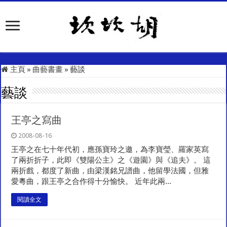
主頁
»
曲藝書畫
»
藝談
藝談
王亭之寫曲
2008-08-16
王亭之在七十年代初，應孫寶玲之邀，為李寶瑩、羅家英寫
了兩折折子，此即《雙陽公主》之《遊園》與《追夫》。 這
兩折戲，都度了新曲，由梁漢銘兄譜曲，他留學法國，但雅
愛粵曲，跟王亭之合作得十分愉快。 近年此兩...
閱讀全文