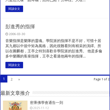
只是憑光碟一飽耳福，然而已經十分神往。人在...
閱讀全文
彭進秀的指揮
2006-03-30
音樂指揮是樂隊的靈魂。學院派的指揮不是不好，可惜十居
其九都以中規中矩為風格，因此很難看到有精采的演繹。所
以在圖麟都，王亭之特別喜歡非學院派的彭進秀。 他是多倫
多中樂團的客座指揮，王亭之看過他兩年的指揮...
閱讀全文
1
2
»
Page 1 of 2
最新文章推介
密乘佛學會通告一則
2025-11-12