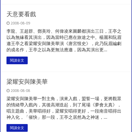
天意要看戲
2008-08-09
李龍、王超群、鄧美玲、何偉凌來圖麟都演出三日，王亭之
以為無緣看其演出，因為當時已應在旅途之中。楊麗和阮眉
邀王亭之看梁耀安與陳美華演《唐宮恨史》，此乃阮眉編劇
的成名作，王亭之以為更無法應邀，因為其演出更...
閱讀全文
梁耀安與陳美華
2008-08-08
梁耀安與陳美華一對主角，演來入戲，盟誓一場，更將觀眾
的情緒帶入戲內，其後高潮迭起，到了尾場《夢會太真》，
唱主題曲，美華唱得好，梁耀安唱得更好，一段南音唱得出
神入化，「催快」那一段，王亭之居然為之神迷，...
閱讀全文