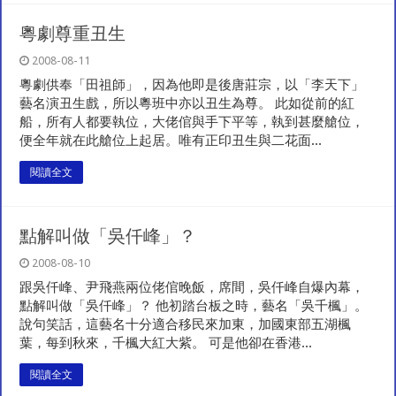
粵劇尊重丑生
2008-08-11
粵劇供奉「田祖師」，因為他即是後唐莊宗，以「李天下」
藝名演丑生戲，所以粵班中亦以丑生為尊。 此如從前的紅
船，所有人都要執位，大佬倌與手下平等，執到甚麼艙位，
便全年就在此艙位上起居。唯有正印丑生與二花面...
閱讀全文
點解叫做「吳仟峰」？
2008-08-10
跟吳仟峰、尹飛燕兩位佬倌晚飯，席間，吳仟峰自爆內幕，
點解叫做「吳仟峰」？ 他初踏台板之時，藝名「吳千楓」。
說句笑話，這藝名十分適合移民來加東，加國東部五湖楓
葉，每到秋來，千楓大紅大紫。 可是他卻在香港...
閱讀全文