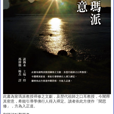
此書為甯瑪派教授禪修之文獻，及歴代祖師之口耳教授，今闡釋
其密意，希能引導學佛行人得入禪定。讀者依此方便作「聞思
修」，方為入正道。