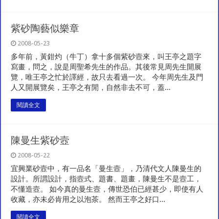
紫砂陶藝似樂章
2008-05-23
多年前，黃鉗灼（牛丁）拿十多個紫砂壼來，叫王亭之題字
寫畫，問之，說是周聖希先生的作品。其後常見周先生開展
覽，唯王亭之忙於譯經，故只去看過一次。 今年周先生及門
人又開展覽矣，王亭之有閒，自然非去不可，蓋...
閱讀全文
陳曼生紫砂壼
2008-05-22
宜興業砂壼中，有一品名「曼生壼」，乃清代文人陳曼生的
設計。所謂設計，指壼式、題書、題畫，陳曼生不是壼工，
不懂造壼。 如今真的曼生壼，傳世恐伯已經甚少，即使有人
收藏，亦未必肯用之以泡茶。 然而王亭之好口...
閱讀全文