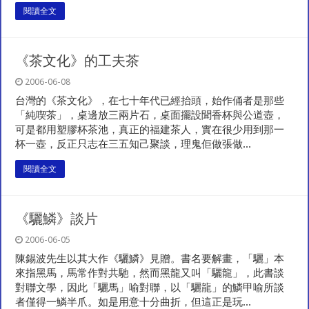
閱讀全文
《茶文化》的工夫茶
2006-06-08
台灣的《茶文化》，在七十年代已經抬頭，始作俑者是那些
「純喫茶」，桌邊放三兩片石，桌面擺設聞香杯與公道壺，
可是都用塑膠杯茶池，真正的福建茶人，實在很少用到那一
杯一壺，反正只志在三五知己聚談，理鬼佢做張做...
閱讀全文
《驪鱗》談片
2006-06-05
陳錫波先生以其大作《驪鱗》見贈。書名要解畫，「驪」本
來指黑馬，馬常作對共馳，然而黑龍又叫「驪龍」，此書談
對聯文學，因此「驪馬」喻對聯，以「驪龍」的鱗甲喻所談
者僅得一鱗半爪。如是用意十分曲折，但這正是玩...