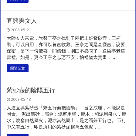
宜興與文人
2008-05-21
大陸友人來電，說替王亭之找到了兩把上好紫砂壼，三杯
裝，可以日用，亦可以養壼收藏。王亭之問是甚麼壼，說要
保密，留下一份驚喜，問價錢，則曰不必問了，送給亭老當
壽禮。如是，更令王亭之忐忑不安，怕禮物太貴重，...
閱讀全文
紫砂壺的陰陽五行
2008-05-13
人道宜興紫砂壺「兼五行而抱陰陽」，言之成理，不能說是
附會。 泥出礦砂，屬金；燒窰用柴，屬木；和泥用泉水，屬
水；燒窰自然屬火；泥亦當然屬土，是之謂兼五行也。 五行
中又有五行，即是所用的紫砂泥稱為五色泥，...