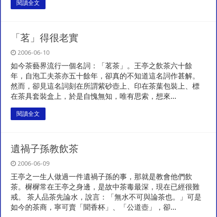
閱讀全文
「茗」得很老實
2006-06-10
如今茶藝界流行一個名詞：「茗茶」。王亭之飲茶六十餘
年，自泡工夫茶亦五十餘年，卻真的不知道這名詞作甚解。
然而，卻見這名詞刻在所謂紫砂壺上、印在茶葉包裝上、標
在茶具套裝盒上，於是自愧無知，唯有思索，想來...
閱讀全文
遺禍子孫教飲茶
2006-06-09
王亭之一生人做過一件遺禍子孫的事，那就是教會他們飲
茶。樨樨常在王亭之身邊，是故中茶毒最深，現在已經很難
戒。 茶人品茶先論水，說言：「無水不可與論茶也。」可是
如今的茶商，寧可賣「聞香杯」、「公道壺」，卻...