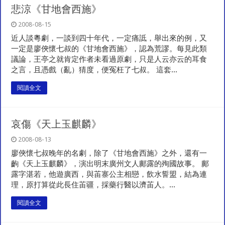
悲涼《甘地會西施》
2008-08-15
近人談粵劇，一談到四十年代，一定痛詆，舉出來的例，又
一定是廖俠懷七叔的《甘地會西施》，認為荒謬。每見此類
議論，王亭之就肯定作者未看過原劇，只是人云亦云的耳食
之言，且憑戲（亂）猜度，便冤枉了七叔。 這套...
閱讀全文
哀傷《天上玉麒麟》
2008-08-13
廖俠懷七叔晚年的名劇，除了《甘地會西施》之外，還有一
齣《天上玉麒麟》，演出明末廣州文人鄺露的殉國故事。 鄺
露字湛若，他遊廣西，與苖寨公主相戀，飲水誓盟，結為連
理，原打算從此長住苖疆，採藥行醫以濟苖人。...
閱讀全文