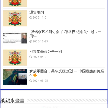
通告兩則
2025-11-01
“谈锡永艺术研讨会”在穗举行 纪念先生逝世一
周年
2025-10-29
密乘佛學會公告一則
2025-05-01
解放軍困台，美歐反應激烈 — 中國應該如何應
付
2024-05-25
談錫永畫室