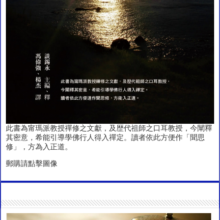
此書為甯瑪派教授禪修之文獻，及歴代祖師之口耳教授，今闡釋
其密意，希能引導學佛行人得入禪定。讀者依此方便作「聞思
修」，方為入正道。
郵購請點擊圖像