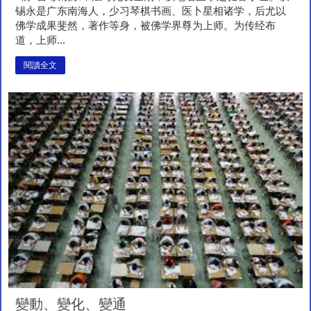
锡永是广东南海人，少习琴棋书画、医卜星相诸学，后尤以
佛学成果斐然，著作等身，被佛学界尊为上师。为传经布
道，上师...
閱讀全文
變動、變化、變通