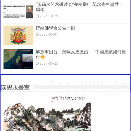
“谈锡永艺术研讨会”在穗举行 纪念先生逝世一
周年
2025-10-29
密乘佛學會公告一則
2025-05-01
解放軍困台，美歐反應激烈 — 中國應該如何應
付
2024-05-25
談錫永畫室