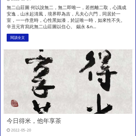
無二山莊圖 何以說無二，無二即唯一，若然離二取，心識成
安逸，山水起清風，境界即為吉，凡夫心六門，同居於一
室，一一作意時，心性黑如漆，於証唯一時，如來性不失。
辛丑元宵寫此無二山莊圖以住心。 錫永 &n...
閱讀全文
今日得米，他年享茶
2022-05-20