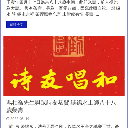
壬寅年四月十七日為余八十八歳生朝，此即米壽，前人視此
為大壽。 復有茶壽，是為一百零八歳，因寫此聯自祝。 談錫
永 談 錫永吉祥 茶煙體物忘言 未智盧有情 長壽 ...
閱讀全文
馮柏喬先生與眾詩友恭賀 談錫永上師八十八
歲榮壽
2022-05-19
前 言 谈锡永，法号无畏金刚，以笔名王亭之驰誉于世。谈