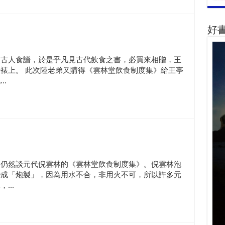
好
讀古人食譜，於是乎凡見古代飲食之書，必買來相贈，王
裱上。 此次陸老弟又購得《雲林堂飲食制度集》給王亭
.
。仍然談元代倪雲林的《雲林堂飲食制度集》。倪雲林泡
變成「炮製」，因為用水不合，非用火不可，所以許多元
...