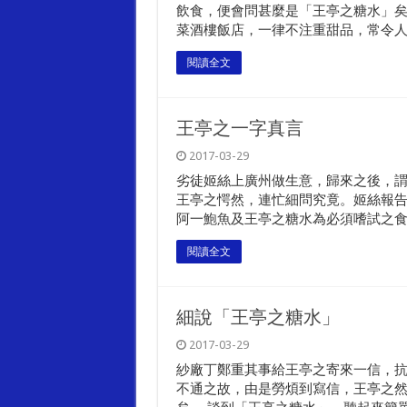
飲食，便會問甚麼是「王亭之糖水」矣
菜酒樓飯店，一律不注重甜品，常令人..
閱讀全文
王亭之一字真言
2017-03-29
劣徒姬絲上廣州做生意，歸來之後，
王亭之愕然，連忙細問究竟。姬絲報
阿一鮑魚及王亭之糖水為必須嗜試之食..
閱讀全文
細說「王亭之糖水」
2017-03-29
紗廠丁鄭重其事給王亭之寄來一信，抗
不通之故，由是勞煩到寫信，王亭之