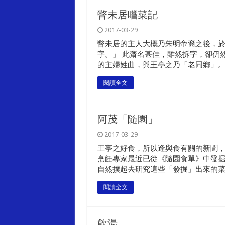
瞥未居嚐菜記
2017-03-29
瞥未居的主人大概乃朱明帝裔之後，
字。」 此齋名甚佳，雖然拆字，卻仍
的主婦姓曲，與王亭之乃「老同鄉」。..
閱讀全文
阿茂「隨園」
2017-03-29
王亭之好食，所以逢與食有關的新聞
烹飪專家最近已從《隨園食單》中發掘
自然撲起去研究這些「發掘」出來的菜..
閱讀全文
飲湯