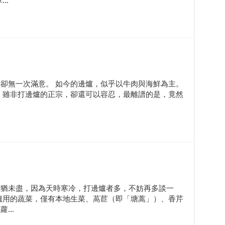
..
卻無一次滿意。 如今的邊爐，似乎以牛肉與海鮮為主。
，雖非打邊爐的正宗，卻還可以容忍，最離譜的是，竟然
意猶未盡，因為天時寒冷，打邊爐者多，不妨再多談一
爐用的蔬菜，僅有本地生菜、萵苣（即「塘蒿」）、香芹
...