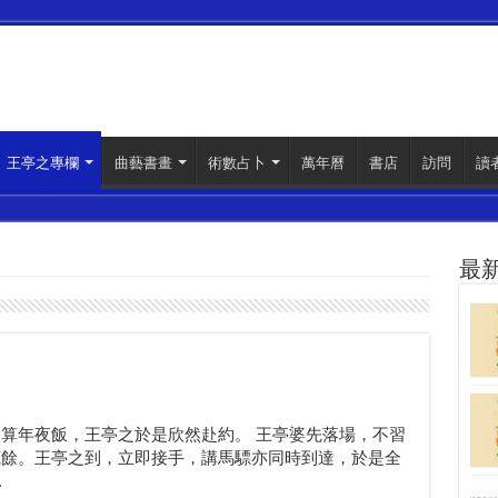
王亭之專欄
曲藝書畫
術數占卜
萬年曆
書店
訪問
讀
最
算年夜飯，王亭之於是欣然赴約。 王亭婆先落場，不習
底餘。王亭之到，立即接手，講馬驃亦同時到達，於是全
.