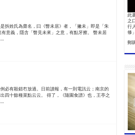
此
之
於是拆姓氏為齋名，曰《瞥未居》者，「撇未」即是「朱
行
修
然有意義，隱含「瞥見未來」之意，有點牙擦。 瞥未居
.
郵
，例必有殺錯冇放過。日前讀報，有一則電訊云；南京的
出四十餘種菜點云云。 得了，《隨園食譜》也，王亭之
.