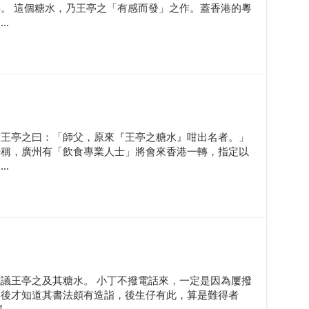
。 這個糖水，乃王亭之「有感而發」之作。蓋香港的粵
.
謂王亭之曰：「師父，原來『王亭之糖水』咁出名者。」
告稱，廣州有「飲食專業人士」將會來香港一轉，指定以
.
議王亭之及其糖水。 小丁不撥電話來，一定是因為屢撥
然後才知道其書法頗有造詣，後生仔有此，算是難得者