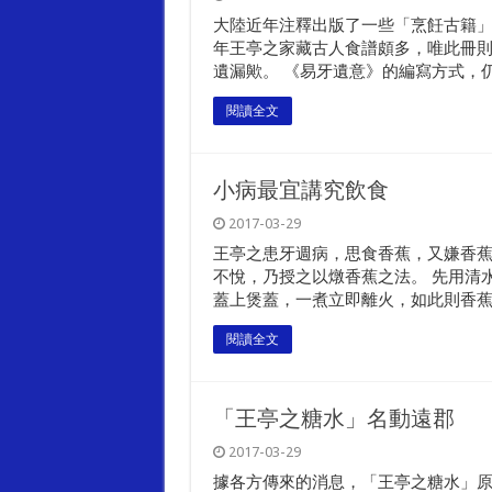
大陸近年注釋出版了一些「烹飪古籍
年王亭之家藏古人食譜頗多，唯此冊
遺漏歟。 《易牙遺意》的編寫方式，仍.
閱讀全文
小病最宜講究飲食
2017-03-29
王亭之患牙週病，思食香蕉，又嫌香
不悅，乃授之以燉香蕉之法。 先用清
蓋上煲蓋，一煮立即離火，如此則香蕉..
閱讀全文
「王亭之糖水」名動遠郡
2017-03-29
據各方傳來的消息，「王亭之糖水」