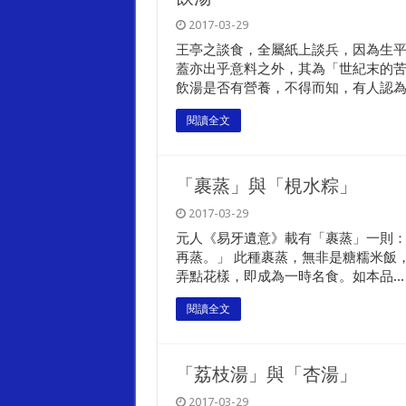
2017-03-29
王亭之談食，全屬紙上談兵，因為生
蓋亦出乎意料之外，其為「世紀末的苦
飲湯是否有營養，不得而知，有人認為..
閱讀全文
「裹蒸」與「梘水粽」
2017-03-29
元人《易牙遺意》載有「裹蒸」一則：
再蒸。」 此種裹蒸，無非是糖糯米飯
弄點花樣，即成為一時名食。如本品...
閱讀全文
「荔枝湯」與「杏湯」
2017-03-29