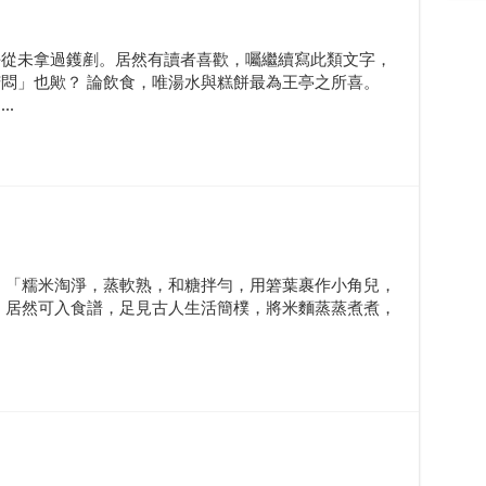
平從未拿過鑊剷。居然有讀者喜歡，囑繼續寫此類文字，
悶」也歟？ 論飲食，唯湯水與糕餅最為王亭之所喜。
.
 「糯米淘淨，蒸軟熟，和糖拌勻，用箬葉裹作小角兒，
，居然可入食譜，足見古人生活簡樸，將米麵蒸蒸煮煮，