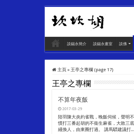
談錫永簡介
談錫永畫室
談佛
主頁
»
王亭之專欄 (page 17)
王亭之專欄
不算年夜飯
2017-03-29
陸羽陳大炎約雀戰，晚飯伺候，聲明不
慣打三番起胡的不衞生麻雀，大敗三
綫換人，由東圈打過。 講馬驃建議打..