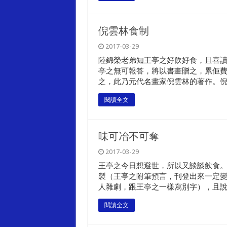
倪雲林食制
2017-03-29
陸錦榮老弟知王亭之好飲好食，且喜
亭之無可報答，將以書畫贈之，累佢費
之，此乃元代名畫家倪雲林的著作。倪..
閱讀全文
味可冶不可奪
2017-03-29
王亭之今日想避世，所以又談談飲食
製（王亭之附筆預言，刊登出來一定
人雜劇，跟王亭之一樣寫別字），且說，
閱讀全文