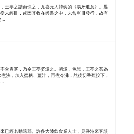
」，王亭之讀而快之，尤喜元人韓奕的《易牙遺意》。曩
則從未經目，或因其收在叢書之中，未曾單冊發行，故有
..
蕉不合胃寒，乃令王亭婆燉之。初燉，色黑，王亭之甚為
水煮沸，加入蜜糖、薑汁，再煮令沸，然後切香蕉投下，
.
原來已經名動遠郡。許多大陸飲食業人士，見香港來客談