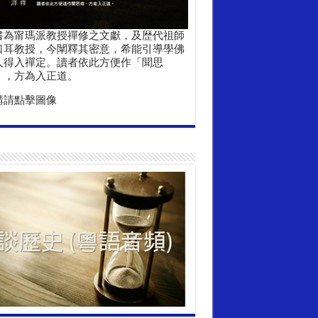
書為甯瑪派教授禪修之文獻，及歴代祖師
口耳教授，今闡釋其密意，希能引導學佛
人得入禪定。讀者依此方便作「聞思
」，方為入正道。
購請點擊圖像