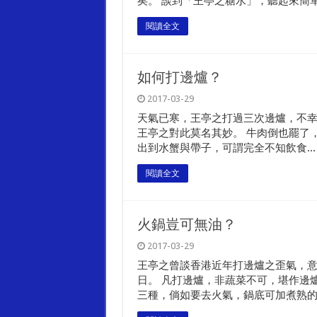
矣。 談到「王亭之糖水」，聽起來簡單.
閱讀全文
如何打邊爐？
2017-03-29
天氣已寒，王亭之打過三次邊爐，不幸
王亭之對此莫名其妙。 牛肉倒也罷了
出到水蟹與帶子，可謂完全不知飲食...
閱讀全文
火鍋豈可無油？
2017-03-29
王亭之曾談香港近年打邊爐之歪氣，
日。 凡打邊爐，非蔬菜不可，堪作邊
三種，倘如要去火氣，鍋底可加煮熟的蘿