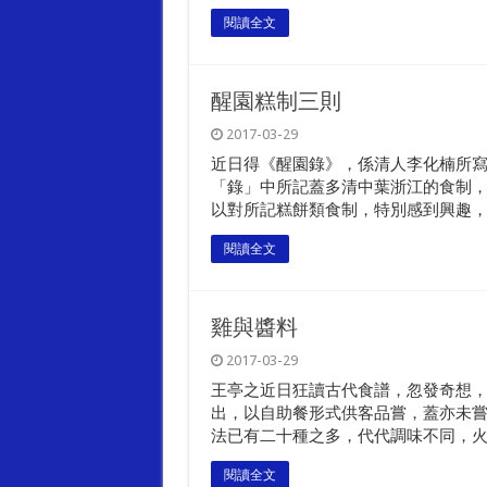
閱讀全文
醒園糕制三則
2017-03-29
近日得《醒園錄》，係清人李化楠所
「錄」中所記蓋多清中葉浙江的食制，
以對所記糕餅類食制，特別感到興趣，其
閱讀全文
雞與醬料
2017-03-29
王亭之近日狂讀古代食譜，忽發奇想
出，以自助餐形式供客品嘗，蓋亦未嘗
法已有二十種之多，代代調味不同，火候
閱讀全文