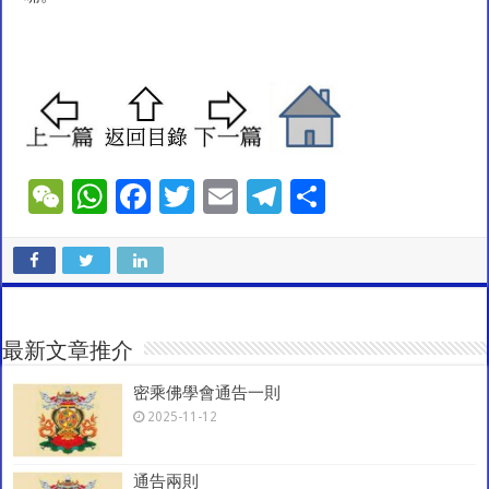
W
W
F
T
E
T
S
e
h
ac
wi
m
el
h
C
at
e
tt
ai
e
ar
h
sA
b
er
l
gr
e
at
p
o
a
最新文章推介
p
o
m
密乘佛學會通告一則
k
2025-11-12
通告兩則