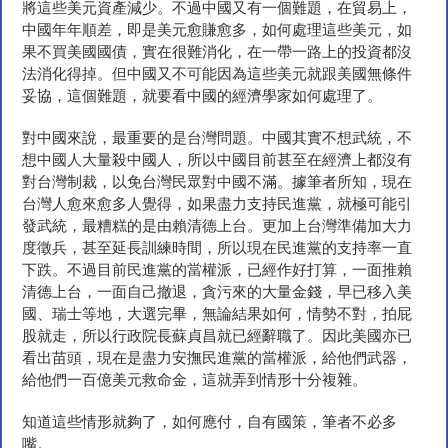
將這些美元資產減少。不過中國又有一個難題，在貿易上，
中國年年順差，即是美元愈賺愈多，如何處理這些美元，如
果不買美國國債，實在很難消化，在一帶一路上的投資都沒
法消化得掉。但中國又不可能因為這些美元就跟美國無條件
妥協，這個難題，就要看中國的經濟學家如何處理了。
對中國來說，最重要的是台灣問題。中國其實不想武統，不
想中國人大量殺中國人，所以中國目前甚至在經濟上都沒有
對台灣制裁，以免台灣民眾對中國不滿。據筆者所知，現在
台灣人愈來愈多人覺得，如果盡力支持民進黨，就極可能引
發武統，最糟糕的是由賴清德上台。更加上台灣準備加大力
度徵兵，甚至延長訓練時間，所以現在民進黨的支持率一直
下跌。不過目前民進黨的當權派，已經作好打算，一面推賴
清德上台，一面自己撤退，貪污來的大量金錢，早已移入美
國、瑞士等地，大選完畢，無論結果如何，情勢不對，拍屁
股就走，所以行政院長蘇貞昌就已經辭職了。因此美國亦已
看出苗頭，現在是盡力安撫民進黨的當權派，給他們武器，
給他們一百億美元救命金，這就弄到情形十分複雜。
知道這些情形就夠了，如何應付，自有國策，筆者不必多
嘴。