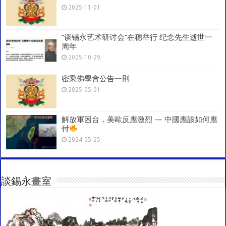
2025-11-01
“谈锡永艺术研讨会”在穗举行 纪念先生逝世一
周年
2025-10-29
密乘佛學會公告一則
2025-05-01
解放軍困台，美歐反應激烈 — 中國應該如何應
付
2024-05-25
談錫永畫室