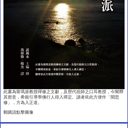
此書為甯瑪派教授禪修之文獻，及歴代祖師之口耳教授，今闡釋
其密意，希能引導學佛行人得入禪定。讀者依此方便作「聞思
修」，方為入正道。
郵購請點擊圖像