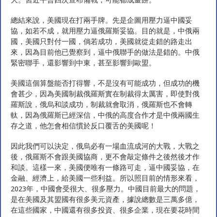
大。習近平曾四次宣布備戰，可能都成畫餅。
總結來說，美國現在打兩手牌。先是企圖用壓力逼中國妥
協，如若不成，就用壓力逼俄羅斯妥協。目的就是，中俄兩
國，美國只對付一國，倘若成功，美國就從走錯的路走出
來，因為目前他已覺察到，逼中俄聯手的做法是錯的。中俄
緊密聯手，還影響到中東，甚至影響到歐盟。
美國這個算盤能否打得響，不是沒有可能成功，但成功的機
會甚少，因為美國制裁俄羅斯實在制裁得太厲害，即使對俄
羅斯說，俄烏和談成功，制裁就會取消，俄羅斯也不會轉
軚，因為俄羅斯已經深信，中俄的高度合作才是中俄兩國生
存之道，他怎會相信慣於反口覆舌的美國呢！
因此我們可以決定，俄烏必有一場血流成河的大戰，大戰之
後，俄羅斯不會跟美國協商，更不會敲定條件之後然後才作
和談。這樣一來，美國便唯有一條路可走，逼中國妥協，在
金融、經濟上，給美國一些利益。所以照目前的情形來看，
2023年，中國會受很大、很多壓力。中國目前最大的問題，
是在美國及其盟國有很多美元資產，據說總數是三萬多億，
在這些國家，中國還有很多投資、很多企業，現在要花時間