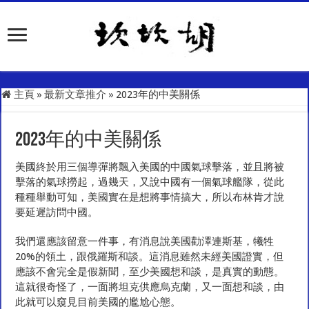
主頁
»
最新文章推介
»
2023年的中美關係
2023年的中美關係
美國終於用三個導彈將飄入美國的中國氣球擊落，並且將被
擊落的氣球撈起，過幾天，又說中國有一個氣球艦隊，從此
種種舉動可知，美國實在是想將事情搞大，所以布林肯才說
要延遲訪問中國。
我們還應該留意一件事，有消息說美國勸澤連斯基，犧牲
20%的領土，跟俄羅斯和談。這消息雖然未經美國證實，但
應該不會完全是假新聞，至少美國想和談，是真實的動態。
這就很奇怪了，一面將坦克供應烏克蘭，又一面想和談，由
此就可以窺見目前美國的尷尬心態。