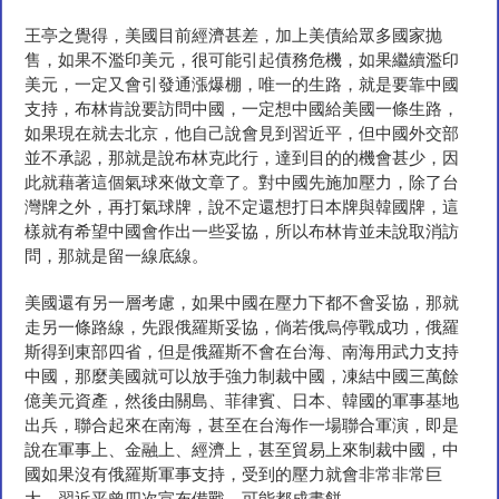
王亭之覺得，美國目前經濟甚差，加上美債給眾多國家抛
售，如果不濫印美元，很可能引起債務危機，如果繼續濫印
美元，一定又會引發通漲爆棚，唯一的生路，就是要靠中國
支持，布林肯說要訪問中國，一定想中國給美國一條生路，
如果現在就去北京，他自己說會見到習近平，但中國外交部
並不承認，那就是說布林克此行，達到目的的機會甚少，因
此就藉著這個氣球來做文章了。對中國先施加壓力，除了台
灣牌之外，再打氣球牌，說不定還想打日本牌與韓國牌，這
樣就有希望中國會作出一些妥協，所以布林肯並未說取消訪
問，那就是留一線底線。
美國還有另一層考慮，如果中國在壓力下都不會妥協，那就
走另一條路線，先跟俄羅斯妥協，倘若俄烏停戰成功，俄羅
斯得到東部四省，但是俄羅斯不會在台海、南海用武力支持
中國，那麼美國就可以放手強力制裁中國，凍結中國三萬餘
億美元資產，然後由關島、菲律賓、日本、韓國的軍事基地
出兵，聯合起來在南海，甚至在台海作一場聯合軍演，即是
說在軍事上、金融上、經濟上，甚至貿易上來制裁中國，中
國如果沒有俄羅斯軍事支持，受到的壓力就會非常非常巨