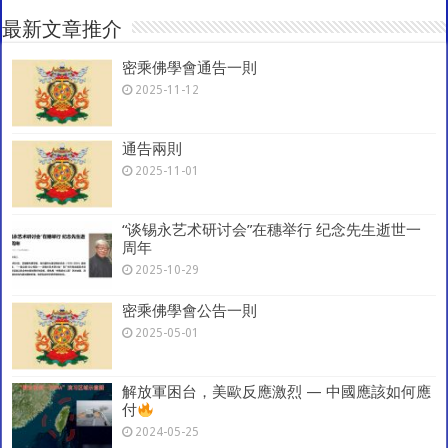
at
p
o
a
最新文章推介
p
o
m
密乘佛學會通告一則
k
2025-11-12
通告兩則
2025-11-01
“谈锡永艺术研讨会”在穗举行 纪念先生逝世一
周年
2025-10-29
密乘佛學會公告一則
2025-05-01
解放軍困台，美歐反應激烈 — 中國應該如何應
付
2024-05-25