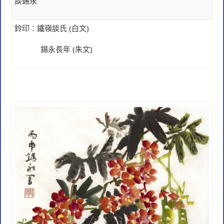
談錫永
鈴印：鐵嶺談氏
(
白文)
錫永長年
(
朱文)