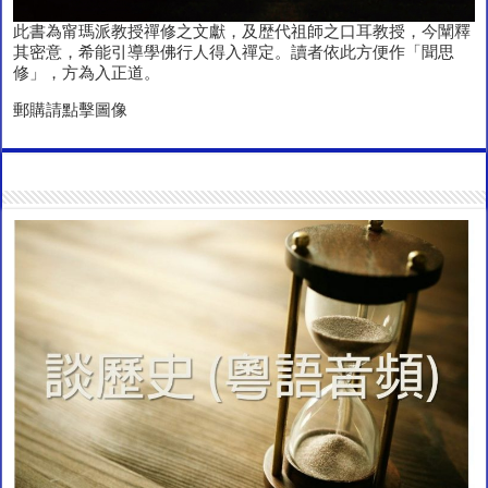
此書為甯瑪派教授禪修之文獻，及歴代祖師之口耳教授，今闡釋
其密意，希能引導學佛行人得入禪定。讀者依此方便作「聞思
修」，方為入正道。
郵購請點擊圖像