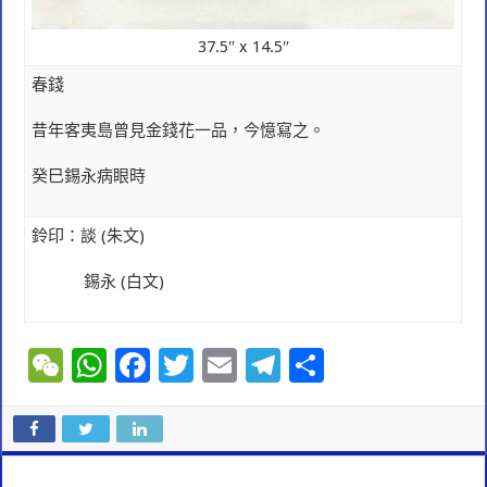
37.5″ x 14.5″
春錢
昔年客夷島
曾見金錢花一品，今憶寫之。
癸巳錫永病眼時
鈴印：
談
(
朱文)
錫永
(
白文)
W
W
F
T
E
T
S
e
h
ac
wi
m
el
h
C
at
e
tt
ai
e
ar
h
sA
b
er
l
gr
e