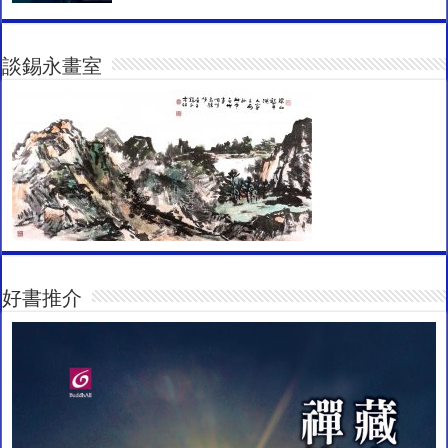
談錫永畫室
好書推介