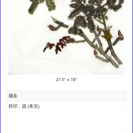
27.5″ x 18″
錫永
鈴印：
談
(
朱文)