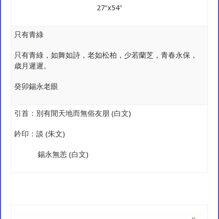
27″x54″
只有青綠
只有青綠，如舞如詩，老如松柏，少若蘭芝，青春永保，
歳月遲遲。
癸卯錫永老眼
引首：別有閒天地而無俗友朋 (白文)
鈐印：談 (朱文)
錫永無恙 (白文)