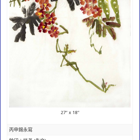
27″ x 18″
丙申錫永寫