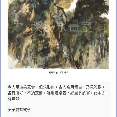
55″ x 27.5″
今人用渲染寫雲，但求形似，古人唯用留白，乃見雅致，
各有所好，不須定斷，唯用渲染者，必畫多於寫，此中即
有是非。
庚子夏談錫永