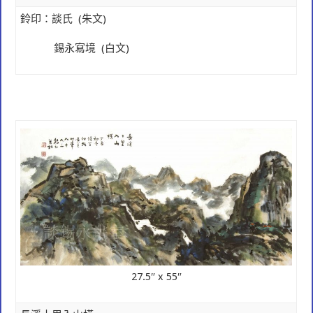
鈴印：談氏
(
朱文)
錫永寫境
(
白文)
27.5″ x 55″