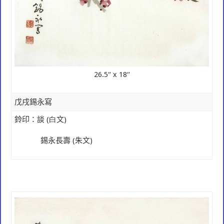
26.5″ x 18″
戊戌錫永寫
鈴印：
談
(白
文)
錫永
長壽
(
朱文)