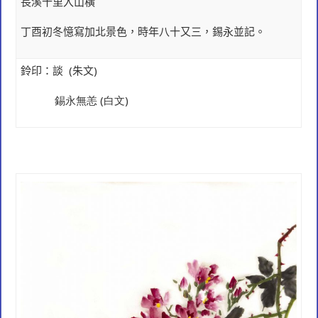
長溪十里入山橫
丁酉初冬憶寫加北景色，時年八十又三，錫永並記。
鈴印：談
(
朱文)
錫永無恙 (白文)