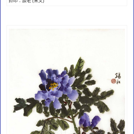
鈴印：
談老
(
朱文)