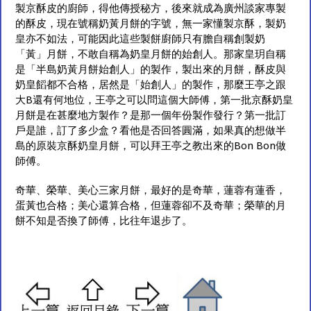
製京酥皮的廚師，得他傳授秘方，後來就成為廣州談家專製
的酥皮，現在號稱奶黃月餅的字號，無一家懂製京酥，製奶
皇亦不如法，可能因此這些製餅廚師只有膽自稱創製奶
「黃」月餅，不敢自稱為奶皇月餅的始創人。那家皇玥自稱
是「半島奶黃月餅始創人」的製作，製出來的月餅，酥皮與
奶皇饀都不合格，居然是「始創人」的製作，那麼王亭之跟
大B還有何地位，王亭之可以問這個大師傅，第一批京酥奶皇
月餅是在甚麼地方製作？是那一個年份製作發行？第一批訂
戶是誰，訂了多少盒？看他是否回答圓滿，如果真的想做半
島的原裝京酥奶皇月餅，可以拜王亭之教出來的Bon Bon做
師傅。
奇華、榮華、美心三家月餅，最好的是奇華，蓮蓉有蓮香，
蛋黃也合格；美心還算合格，但蓮蓉卻不及奇華；榮華的月
餅不知是否換了師傅，比往年退步了。