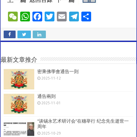
W
W
F
T
E
T
S
e
h
ac
wi
m
el
h
C
at
e
tt
ai
e
ar
h
sA
b
er
l
gr
e
at
p
o
a
最新文章推介
p
o
m
密乘佛學會通告一則
k
2025-11-12
通告兩則
2025-11-01
“谈锡永艺术研讨会”在穗举行 纪念先生逝世一
周年
2025-10-29