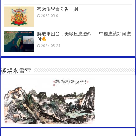
密乘佛學會公告一則
2025-05-01
解放軍困台，美歐反應激烈 — 中國應該如何應
付
2024-05-25
談錫永畫室