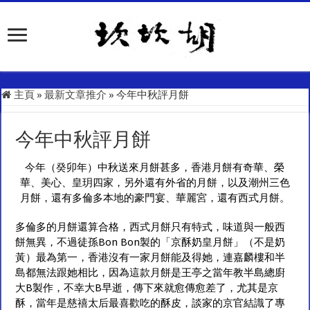
主頁
»
最新文章推介
»
今年中秋評月餅
今年中秋評月餅
今年（癸卯年）中秋送來月餅甚多，香港月餅有奇華、榮
華、美心、皇玥四家，另外還有外省的月餅，以及潮州三色
月餅，還有多倫多本地的豪門宴、華麗宮，還有西式月餅。
多倫多的月餅還算合格，西式月餅只有特式，味道與一般西
餅無異，不過徒孫Bon Bon製的「京酥奶皇月餅」（不是奶
黃）最為第一，香港沒有一家月餅能及得她，連嘉麟樓和半
島都無法跟她相比，因為這款月餅是王亭之當年教半島總廚
大B製作，不幸大B早逝，傳下來就愈傳愈差了，尤其是京
酥，當年是慈禧太后最喜歡吃的酥皮，談家的京官結識了專