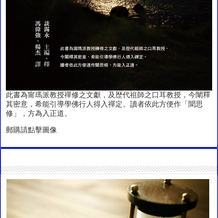
此書為甯瑪派教授禪修之文獻，及歴代祖師之口耳教授，今闡釋
其密意，希能引導學佛行人得入禪定。讀者依此方便作「聞思
修」，方為入正道。
郵購請點擊圖像