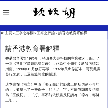
主頁
»
王亭之專欄
»
王亭之評論
»
請香港教育署解釋
請香港教育署解釋
香港教育署於1986年，聘請各大專學校的專業教師，編訂了
一本《常用字廣州話讀音表》，作為中小學中文教師的讀音
指南。1990年10月修訂再版，1992年又出修訂本，可見此書
發行之廣，以及編篡態度的嚴謹。
這本書在〈前言〉中說「要全面照顧韻書上的反切是不可能
的」，並舉出了一些例子，如「品」字，不能依韻書反切讀
為「丕飲切」，「打」字不能依韻書反切讀為「德冷，都挻
二切」。