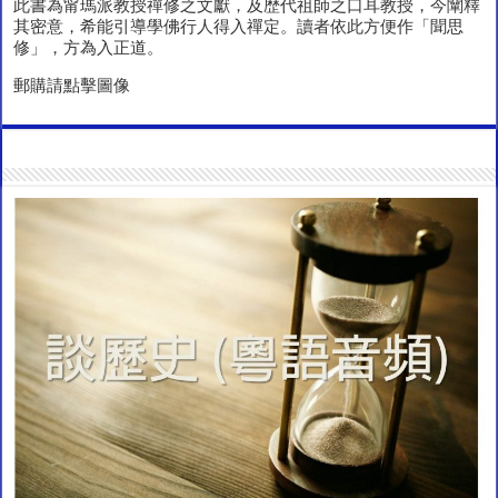
此書為甯瑪派教授禪修之文獻，及歴代祖師之口耳教授，今闡釋
其密意，希能引導學佛行人得入禪定。讀者依此方便作「聞思
修」，方為入正道。
郵購請點擊圖像