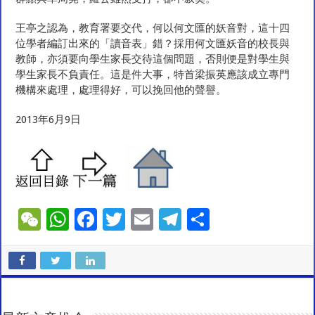
王亭之認為，教育署要交代，何以何文匯的妖音對，這十四
位學者編訂出來的「讀音表」錯？採用何文匯妖音的校長與
教師，亦須要向學生家長交待這個問題，否則便是對學生與
學生家長不負責任。這是件大事，特首梁振英應該成立專門
機構來處理，處理得好，可以挽回他的聲譽。
2013年6月9日
W
W
F
T
E
T
S
e
h
ac
wi
m
el
h
C
at
e
tt
ai
e
ar
h
sA
b
er
l
gr
e
at
p
o
a