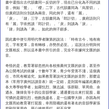
書中還指出古代韻書同一反切的字，現在已分化為不同的讀
音，例如「鶯」、「櫻」二字，古代韻書同為「烏莖切」，
但廣府語則分別讀為兩音。同此例子，還有「麗」、
「戾」、「隷」三字，古韻書同為「郎計切」，廣府語則只
有「麗」字依然讀「郎計切」，「戾」則讀為「淚」，
「隷」則讀為「弟」。如此的例子頗多。
因此書中便引用明代學者陳第的說法：「時有古今，地有南
北，字有更革，音有轉移，亦勢所必至。」這說法分明與何
文匯相反，所以這本書中所引的音，完全不依據何文匯的妖
音。
奇怪的是，教育署卻忽然向各校推薦何文匯的妖音，甚至作
為公開考試的依據，十數年下來，青少年受害不淺，這個責
任，市民有權追究。如果教育署說何文匯的妖音對，那麼這
本《常用字廣州話讀音表》就一定錯，是則當年編篡此書的
各大專學校學者，如羅忼烈、陳志誠、張群顯、單周堯、余
迺永、陳煒良等十四位音韻學家，通通要拉出來打屁股，最
可憐的是羅忼烈，他飽負盛名，是一位國學大師，亦因為何
文匯而給教育署打屁股，幸而隌襯的還有著名的音韻學家張
群顯與單周堯，羅公雖然受打，卻不寂寞。