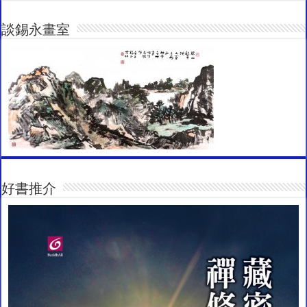
談錫永畫室
好書推介