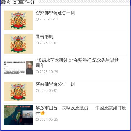
最新文章推介
p
o
m
密乘佛學會通告一則
k
2025-11-12
通告兩則
2025-11-01
“谈锡永艺术研讨会”在穗举行 纪念先生逝世一
周年
2025-10-29
密乘佛學會公告一則
2025-05-01
解放軍困台，美歐反應激烈 — 中國應該如何應
付
2024-05-25