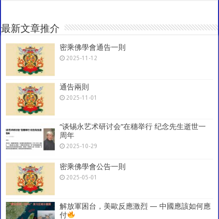
h
sA
b
er
l
gr
e
at
p
o
a
最新文章推介
p
o
m
密乘佛學會通告一則
k
2025-11-12
通告兩則
2025-11-01
“谈锡永艺术研讨会”在穗举行 纪念先生逝世一
周年
2025-10-29
密乘佛學會公告一則
2025-05-01
解放軍困台，美歐反應激烈 — 中國應該如何應
付