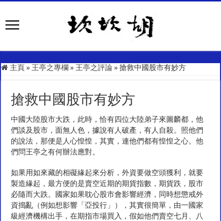
主頁
»
王亭之專欄
»
王亭之評論
»
搶救中國股市有妙方
搶救中國股市有妙方
中國大陸股市大跌，此時，恰有四位大陸弟子來圖麟都，他
們談及股市，面無人色，據說有人破產，有人自殺。照他們
的說法，那便是人心惶惶，其實，連他們都有惶惶之心。他
們問王亭之有何辦法應對。
如果用如來藏的相礙緣起來分析，外資要做空頭獲利，就要
製造緣起，最方便的是賣空近期的期貨指數，期貨跌，股市
必隨而大跌。國家如果耽心股市會影響經濟，同時想懲戒外
資搗亂（例如想影響「亞投行」），其實很簡單，由一國家
級經濟機構出手，在期指市場買入，假如他們賣空七月、八