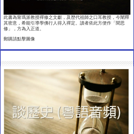
此書為甯瑪派教授禪修之文獻，及歴代祖師之口耳教授，今闡釋
其密意，希能引導學佛行人得入禪定。讀者依此方便作「聞思
修」，方為入正道。
郵購請點擊圖像