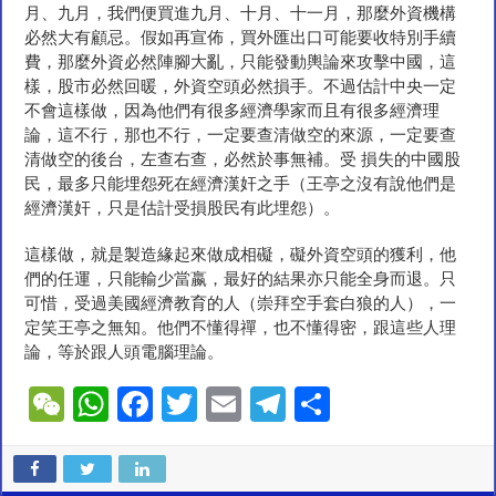
月、九月，我們便買進九月、十月、十一月，那麼外資機構
必然大有顧忌。假如再宣佈，買外匯出口可能要收特別手續
費，那麼外資必然陣腳大亂，只能發動輿論來攻擊中國，這
樣，股市必然回暖，外資空頭必然損手。不過估計中央一定
不會這樣做，因為他們有很多經濟學家而且有很多經濟理
論，這不行，那也不行，一定要查清做空的來源，一定要查
清做空的後台，左查右查，必然於事無補。受 損失的中國股
民，最多只能埋怨死在經濟漢奸之手（王亭之沒有說他們是
經濟漢奸，只是估計受損股民有此埋怨）。
這樣做，就是製造緣起來做成相礙，礙外資空頭的獲利，他
們的任運，只能輸少當嬴，最好的結果亦只能全身而退。只
可惜，受過美國經濟教育的人（崇拜空手套白狼的人），一
定笑王亭之無知。他們不懂得禪，也不懂得密，跟這些人理
論，等於跟人頭電腦理論。
W
W
F
T
E
T
S
e
h
ac
wi
m
el
h
C
at
e
tt
ai
e
ar