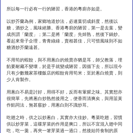
所以每一行必有一行的陋習，香港的粵廚亦如是。
以炒芥蘭為例，家鄉地道炒法，必連葉切成斜度，然後以
糖，酒炒之，風味絕勝。香港粵廚的陋習，第一是去葉，變
成所謂「蘭度」；第二是將「蘭度」先焯熟，然後下鍋炒。
看起來骨子企理，青青綠綠，賣相甚佳，只可惜風味則不如
糖酒炒芥蘭遠甚。
不用筍的蝦餃，與不用蔥白的燒賣亦猶是耳，師父教落，埋
餡要耐藏不變壞，於是乎就變成陋習，因循下去，所以現今
只有少數幾家茶樓飯店的蝦餃肯用筍米；至於蔥白燒賣，則
少人肯製作。
用蔥白不易是討好，用得不好，反而有葷腥之味。其實想亦
很簡單，先將蔥白炒熟然後用之，便香而清爽矣，與用韮黃
作餡同法，無甚竅妙，用蔥白則不識炒耳。
吃翅之時，供之以炒蔥白，其實亦大佳妙。粵菜吃翅，習慣
供以炒芽菜，這碟芽菜的作用是爽口，所以不宜混入翅中同
吃，吃一羹，再夾一箸芽菜過一過口，然後始符食制的原