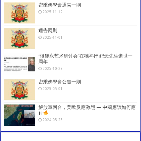
密乘佛學會通告一則
k
2025-11-12
通告兩則
2025-11-01
“谈锡永艺术研讨会”在穗举行 纪念先生逝世一
周年
2025-10-29
密乘佛學會公告一則
2025-05-01
解放軍困台，美歐反應激烈 — 中國應該如何應
付
2024-05-25