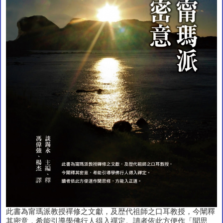
此書為甯瑪派教授禪修之文獻，及歴代祖師之口耳教授，今闡釋
其密意，希能引導學佛行人得入禪定。讀者依此方便作「聞思