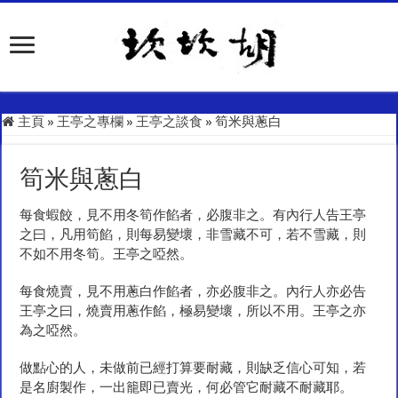
主頁
»
王亭之專欄
»
王亭之談食
»
筍米與蔥白
筍米與蔥白
每食蝦餃，見不用冬筍作餡者，必腹非之。有內行人告王亭
之曰，凡用筍餡，則每易變壞，非雪藏不可，若不雪藏，則
不如不用冬筍。王亭之啞然。
每食燒賣，見不用蔥白作餡者，亦必腹非之。內行人亦必告
王亭之曰，燒賣用蔥作餡，極易變壞，所以不用。王亭之亦
為之啞然。
做點心的人，未做前已經打算要耐藏，則缺乏信心可知，若
是名廚製作，一出籠即已賣光，何必管它耐藏不耐藏耶。