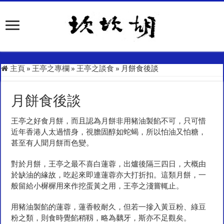
主頁
»
王亭之專欄
»
王亭之談食
»
月餅食後談
月餅食後談
王亭之好食月餅，而且認為月餅非用豬油製餡不可，只可惜
近年香港人太過惜身，視膽固醇如蛇蝎，所以怕油又怕糖，
甚至有人聞月餅而色變。
對於月餅，王亭之最不喜白蓮蓉，出爐後隔三四日，大概由
於缺油的緣故，吃起來即連蓮蓉亦大打折扣。這類月餅，一
般留給小樨樨用來作挖蛋黃之用，王亭之淺嘗輒止。
用豬油製餡的蓮蓉，蓮香較耐久，但若一摻入黃豆粉、綠豆
粉之類，則食時覺餡稍靱，略為黐牙，斯亦不足觀矣。