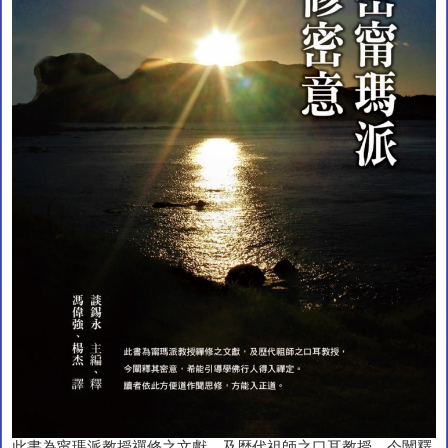
此書為甯瑪派教授禪修之文獻，及歴代祖師之口耳教授，今闡釋