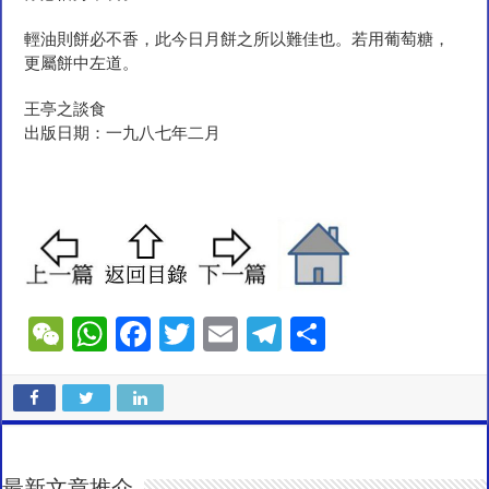
輕油則餅必不香，此今日月餅之所以難佳也。若用葡萄糖，
更屬餅中左道。
王亭之談食
出版日期：一九八七年二月
W
W
F
T
E
T
S
e
h
ac
wi
m
el
h
C
at
e
tt
ai
e
ar
h
sA
b
er
l
gr
e
at
p
o
a