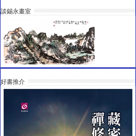
談錫永畫室
好書推介