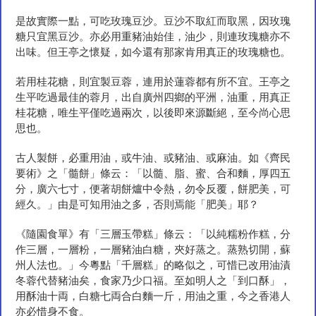
是故實際一點，可吃玫瑰豆沙。豆沙不取紅而取黑，因玫瑰
糖只宜黑豆沙。亦必用重豬油始佳，油少，則連玫瑰糖亦不
出味。但王亭之懷疑，如今還有那家肯用真正的玫瑰糖也。
若用桂花糖，則宜製豆蓉，連用於蓮蓉都有所不宜。王亭之
生平吃過最佳的蓉月，出自廣州四鄉的平洲，油重，用真正
桂花糖，唯生平僅吃過兩次，以後即來源斷絕，至今尚心思
思也。
古人製餅，必重用油，或牛油、或豬油、或麻油。如《齊民
要術》之「髓餅」條云：「以髓、脂、蜜、合和麵，厚四五
分，廣六七寸，便著胡餅爐中令熱，勿令反覆，餅肥美，可
經久。」由是可知用油之多，否則焉能「肥美」耶？
《隨園食單》有「三層玉帶糕」條云：「以純糯粉作糕，分
作三層，一層粉，一層豬油白糖，夾好蒸之。蒸熟切開，蘇
州人法也。」今粵點「千層糕」的略似之，可惜已改用油漬
冬蓉代替豬油矣，食家乃少口福。至如明人之「到口酥」，
用酥油十両，白糖七両合白麵一斤，用油之重，今之香港人
亦必惜身不食。