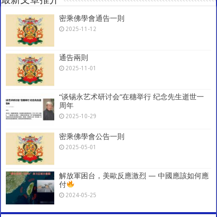
最新文章推介
p
o
m
密乘佛學會通告一則
k
2025-11-12
通告兩則
2025-11-01
“谈锡永艺术研讨会”在穗举行 纪念先生逝世一
周年
2025-10-29
密乘佛學會公告一則
2025-05-01
解放軍困台，美歐反應激烈 — 中國應該如何應
付
2024-05-25