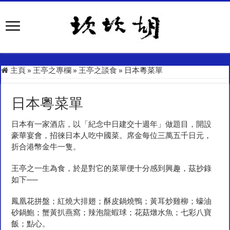
主頁
»
王亭之專欄
»
王亭之談食
»
日本粵菜單
日本粵菜單
日本有一家酒店，以「紀念中日建交十週年」做題目，開設
豪華宴會，招徠日本人吃中國菜。席金每位三萬五千日元，
折合港幣金牛一隻。
王亭之一生為食，於是對它的菜單便十分感到興趣，茲抄錄
如下──
鳳凰花拼盤；紅燒大排翅；酥皮鍋燒鴨；黃耳炒雞柳；蠔油
砂鍋鮑；蟹黃扒燕窩；辣泡龍蝦球；花菇燉水魚；七彩八寶
飯；點心。