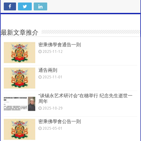
C
at
e
tt
ai
e
ar
h
sA
b
er
l
gr
e
at
p
o
a
最新文章推介
p
o
m
密乘佛學會通告一則
k
2025-11-12
通告兩則
2025-11-01
“谈锡永艺术研讨会”在穗举行 纪念先生逝世一
周年
2025-10-29
密乘佛學會公告一則
2025-05-01