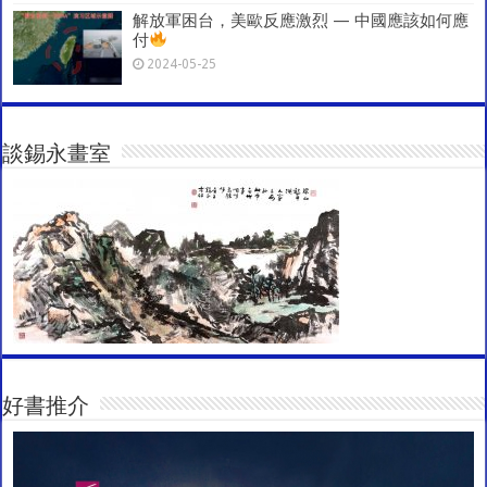
解放軍困台，美歐反應激烈 — 中國應該如何應
付
2024-05-25
談錫永畫室
好書推介