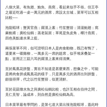
八個大菜。有魚翅、鮑魚、燕窩，看起來似乎不俗。但王亭
之最近吃過一桌一萬元的酒席，席設太古城，菜單可以互相
比較──
泡龍蝦球；蟹黃官燕；羅漢上素；竹笙蟹箝；清湯鮑翅；窩
麻鮑甫；廣松仙鶴；蒸老鼠斑；單尾是魚皮角，椰汁燕窩，
四色美點連水果上藍。
兩張菜單不同，似可證明日本人是肉食動物，既已有鴨了，
還要來一碟雞柳，一萬多元一席的筵席，似乎堆床叠架一
點，豈用正三菇六耳的羅漢上素來得清爽。
至於鳳凰花拼盤，實在不知道是甚麼東西，想像之中，可能
是將肉食拼成鳳凰花的樣子，只是萬多元的酒席出到拼盤，
頗值得彈，代之以竹笙蟹箝，似更清鮮。
至於花菇燉水魚之與廣松仙鶴比較，也許互相在伯仲之間，
見仁見智，論成本，則自然是廣松仙鶴為高。
日本菜單最有學問的，是第七道大菜出辣泡龍蝦球，蓋此時