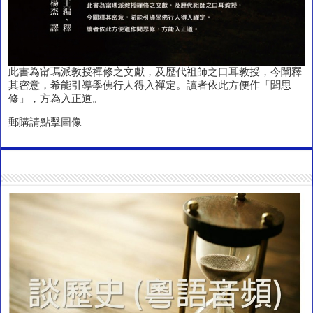
此書為甯瑪派教授禪修之文獻，及歴代祖師之口耳教授，今闡釋
其密意，希能引導學佛行人得入禪定。讀者依此方便作「聞思
修」，方為入正道。
郵購請點擊圖像