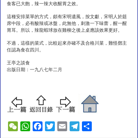
食客已大飽，辣一辣大收醒胃之效。
這種安排菜單的方式，頗有宋明遺風，按文獻，宋明人於筵
席中段，必有酸辣或冰盤，此無他，刺激一下味蕾，醒一醒
胃耳。所以，辣龍蝦球放在雞柳之後上桌應該效果更好。
不過，這樣的菜式，比較起來亦確不及合格川菜，難怪鄧主
任認為食在四川。
王亭之談食
出版日期：一九八七年二月
W
W
F
T
E
T
S
e
h
ac
wi
m
el
h