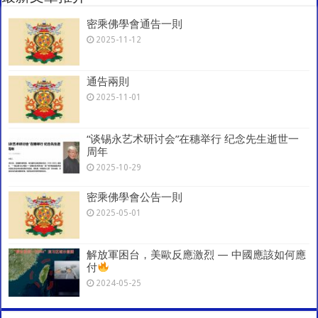
p
o
m
密乘佛學會通告一則
k
2025-11-12
通告兩則
2025-11-01
“谈锡永艺术研讨会”在穗举行 纪念先生逝世一
周年
2025-10-29
密乘佛學會公告一則
2025-05-01
解放軍困台，美歐反應激烈 — 中國應該如何應
付
2024-05-25