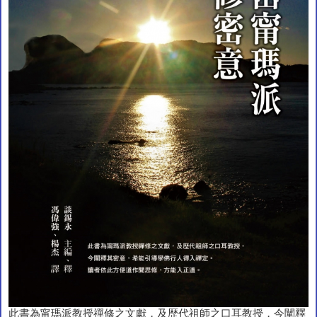
此書為甯瑪派教授禪修之文獻，及歴代祖師之口耳教授，今闡釋