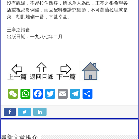
沒有靚湯，不易拉住熟客，所以為人為己，王亭之很希望各
店重視那煲例湯，而且配料要講究細節，不可蘿蔔拉埋就是
菜，胡亂堆砌一番，幸甚幸甚。
王亭之談食
出版日期：一九八七年二月
W
W
F
T
E
T
S
e
h
ac
wi
m
el
h
C
at
e
tt
ai
e
ar
h
sA
b
er
l
gr
e
at
p
o
a
最新文章推介