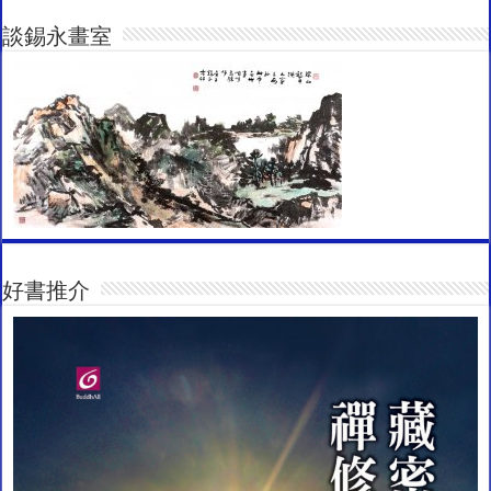
談錫永畫室
好書推介