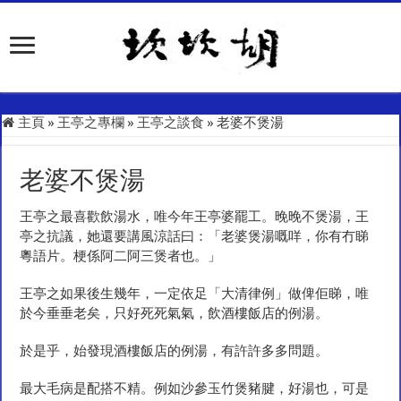
主頁
»
王亭之專欄
»
王亭之談食
»
老婆不煲湯
老婆不煲湯
王亭之最喜歡飲湯水，唯今年王亭婆罷工。晚晚不煲湯，王
亭之抗議，她還要講風涼話曰：「老婆煲湯嘅咩，你有冇睇
粵語片。梗係阿二阿三煲者也。」
王亭之如果後生幾年，一定依足「大清律例」做俾佢睇，唯
於今垂垂老矣，只好死死氣氣，飲酒樓飯店的例湯。
於是乎，始發現酒樓飯店的例湯，有許許多多問題。
最大毛病是配搭不精。例如沙參玉竹煲豬腱，好湯也，可是