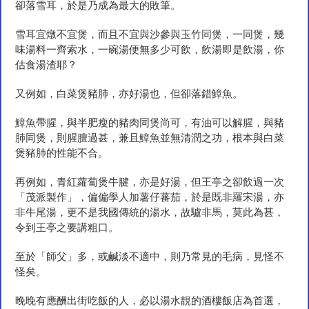
卻落雪耳，於是乃成為最大的敗筆。
雪耳宜燉不宜煲，而且不宜與沙參與玉竹同煲，一同煲，幾
味湯料一齊索水，一碗湯便無多少可飲，飲湯即是飲湯，你
估食湯渣耶？
又例如，白菜煲豬肺，亦好湯也，但卻落錯鱆魚。
鱆魚帶腥，與半肥瘦的豬肉同煲尚可，有油可以解腥，與豬
肺同煲，則腥膻過甚，兼且鱆魚並無清潤之功，根本與白菜
煲豬肺的性能不合。
再例如，青紅蘿蔔煲牛腱，亦是好湯，但王亭之卻飲過一次
「茂派製作」，偏偏學人加薯仔蕃茄，於是既非羅宋湯，亦
非牛尾湯，更不是我國傳統的湯水，故驢非馬，莫此為甚，
令到王亭之要講粗口。
至於「師父」多，或鹹淡不適中，則乃常見的毛病，見怪不
怪矣。
晚晚有應酬出街吃飯的人，必以湯水靚的酒樓飯店為首選，