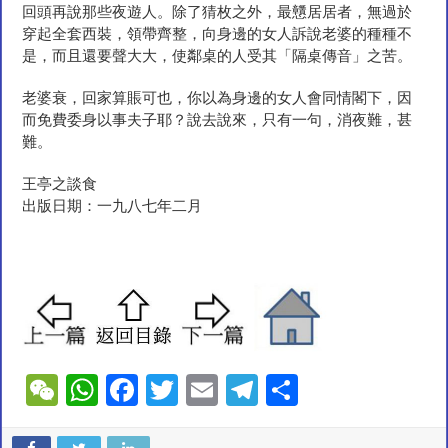
回頭再說那些夜遊人。除了猜枚之外，最戇居居者，無過於
穿起全套西裝，領帶齊整，向身邊的女人訴說老婆的種種不
是，而且還要聲大大，使鄰桌的人受其「隔桌傳音」之苦。
老婆衰，回家算賬可也，你以為身邊的女人會同情閣下，因
而免費委身以事夫子耶？說去說來，只有一句，消夜難，甚
難。
王亭之談食
出版日期：一九八七年二月
W
W
F
T
E
T
S
e
h
ac
wi
m
el
h