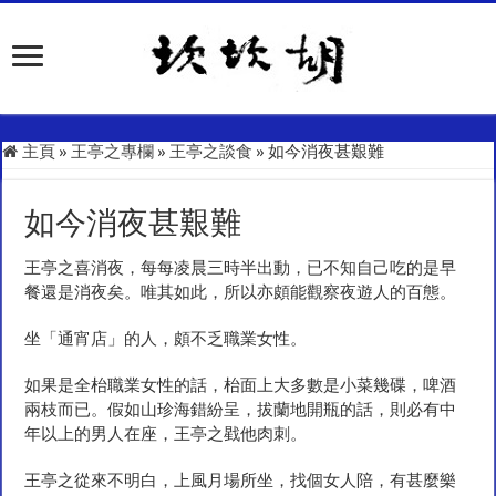
主頁
»
王亭之專欄
»
王亭之談食
»
如今消夜甚艱難
如今消夜甚艱難
王亭之喜消夜，每每凌晨三時半出動，已不知自己吃的是早
餐還是消夜矣。唯其如此，所以亦頗能觀察夜遊人的百態。
坐「通宵店」的人，頗不乏職業女性。
如果是全枱職業女性的話，枱面上大多數是小菜幾碟，啤酒
兩枝而已。假如山珍海錯紛呈，拔蘭地開瓶的話，則必有中
年以上的男人在座，王亭之戥他肉刺。
王亭之從來不明白，上風月場所坐，找個女人陪，有甚麼樂