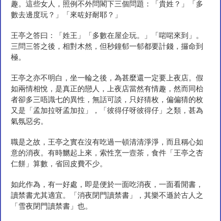
趣。這些女人，照例不外問閣下三個問題：「貴姓？」「多
數去邊度玩？」「來咗好耐耶？」
王亭之答曰：「姓王」「多數在屋企玩。」「啱啱來到」。
三問三答之後，相對木然，但秒鐘郁一郁都要計錢，攞命到
極。
王亭之亦不明白，坐一輪之後，為甚麼還一定要上夜店。假
如兩情相悅，是真正的戀人，上夜店當然有情趣，然而同枱
者卻多三唔識七的異性，無話可談，只好猜枚，偏偏猜的枚
又是「孟加拉呀孟加拉」，「彼得仔呀彼得仔」之類，甚為
氣氛惡劣。
職是之故，王亭之實在沒有吃過一頓清清淨淨，而且稱心如
意的消夜。有時嬲起上來，索性烹一壼茶，食件「王亭之杏
仁餅」算數，省回皮費不少。
如此作為，有一好處，即是便於一面吃消夜，一面看閒書，
讀禁書尤其適宜。「消夜閉門讀禁書」，其樂不遜於古人之
「雪夜閉門讀禁書」也。