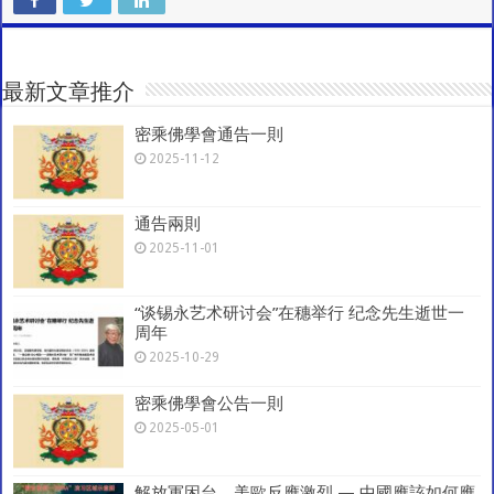
C
at
e
tt
ai
e
ar
h
sA
b
er
l
gr
e
at
p
o
a
最新文章推介
p
o
m
密乘佛學會通告一則
k
2025-11-12
通告兩則
2025-11-01
“谈锡永艺术研讨会”在穗举行 纪念先生逝世一
周年
2025-10-29
密乘佛學會公告一則
2025-05-01
解放軍困台，美歐反應激烈 — 中國應該如何應