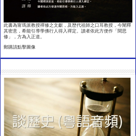
此書為甯瑪派教授禪修之文獻，及歴代祖師之口耳教授，今闡釋
其密意，希能引導學佛行人得入禪定。讀者依此方便作「聞思
修」，方為入正道。
郵購請點擊圖像