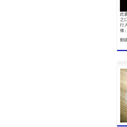
此
之
行
修
郵