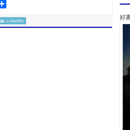
S
l
h
好
ar
LinkedIn
r
e
m