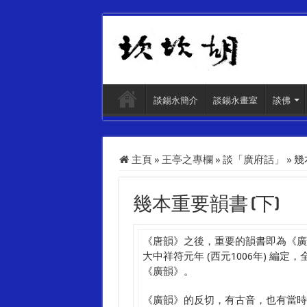
談錫永簡介
談錫永畫室
談佛
主頁
»
王亭之專欄
»
談「廣府話」
»
幾
幾本重要韻書 (下)
《唐韻》之後，重要的韻書即為《廣
大中祥符元年 (西元1006年) 
《廣韻》。
《廣韻》的反切，有古音，也有當時