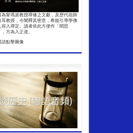
書為甯瑪派教授禪修之文獻，及歴代祖師
口耳教授，今闡釋其密意，希能引導學佛
人得入禪定。讀者依此方便作「聞思
」，方為入正道。
購請點擊圖像