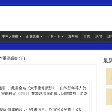
王亭之專欄
曲藝書畫
術數占卜
萬年曆
書店
訪問
讀
本重要韻書 (下)
最
韻》。此書全名《大宋重修廣韻》，由陳彭年等人於
編定，全書由校定《切韻》並加以增廣而成，因增廣故，名為
約定俗成的音，但多書面音。然而它又另收「又切」