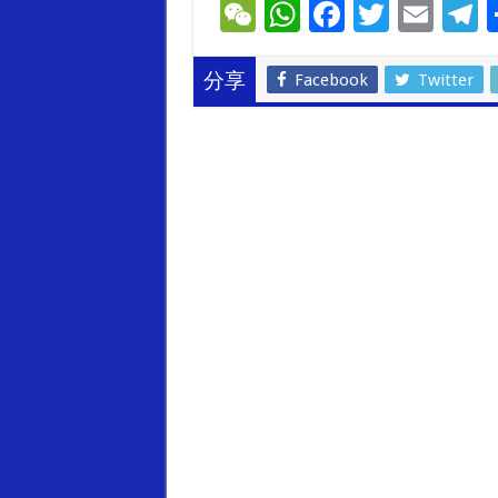
W
W
F
T
E
T
e
h
ac
wi
m
e
C
at
e
tt
ai
e
Facebook
Twitter
分享
h
sA
b
er
l
g
at
p
o
a
p
o
k