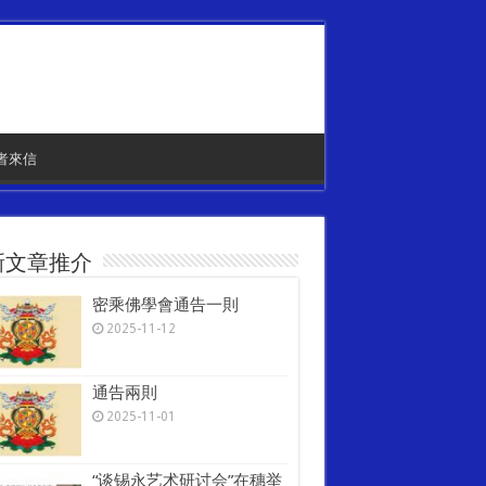
者來信
新文章推介
密乘佛學會通告一則
2025-11-12
通告兩則
2025-11-01
“谈锡永艺术研讨会”在穗举