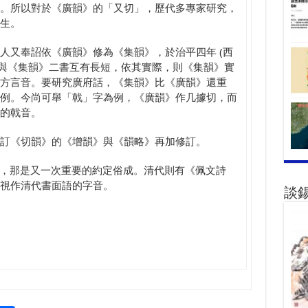
。所以對於《廣韻》的「又切」，歷代多專家研究，
生。
人又奉詔依《廣韻》修為《集韻》，於治平四年 (西
韻》與《集韻》二書互有長短，依其實際，則《集韻》實
方言音。要研究廣府話，《集韻》比《廣韻》還重
例。今尚可舉「戟」字為例，《廣韻》作几據切，而
的戟音。
訂《切韻》的《增韻》與《韻略》再加修訂。
) ，那是又一次重要的約定俗成。清代則有《佩文詩
視作清代書面語的字音。
談