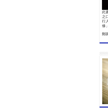
此
之
行
修
郵