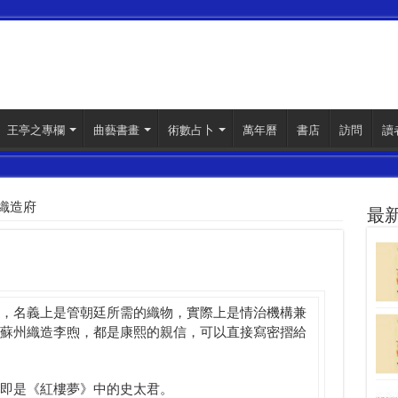
王亭之專欄
曲藝書畫
術數占卜
萬年曆
書店
訪問
讀
織造府
最
，名義上是管朝廷所需的織物，實際上是情治機構兼
蘇州織造李煦，都是康熙的親信，可以直接寫密摺給
即是《紅樓夢》中的史太君。