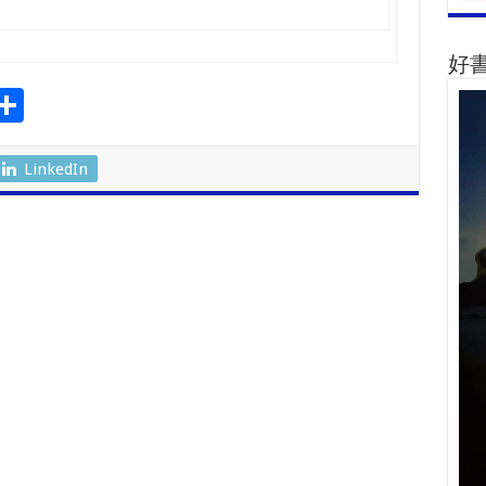
好
S
l
h
ar
LinkedIn
r
e
m