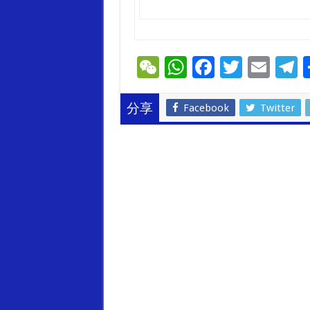
W
W
F
T
E
T
e
h
ac
wi
m
e
C
at
e
tt
ai
e
Facebook
Twitter
分享
h
sA
b
er
l
g
at
p
o
a
p
o
k