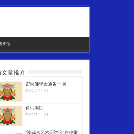
者來信
新文章推介
密乘佛學會通告一則
2025-11-12
通告兩則
2025-11-01
“谈锡永艺术研讨会”在穗举