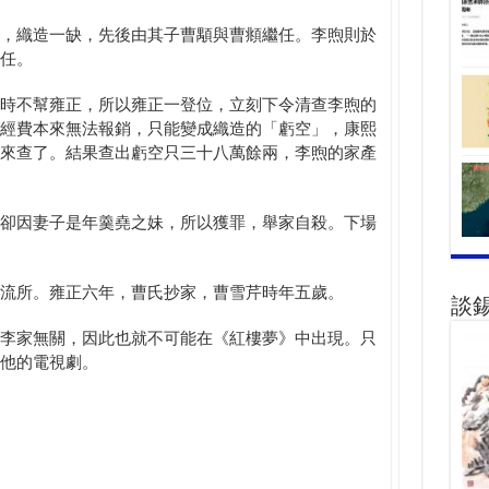
，織造一缺，先後由其子曹顒與曹頫繼任。李煦則於
任。
時不幫雍正，所以雍正一登位，立刻下令清查李煦的
經費本來無法報銷，只能變成織造的「虧空」，康熙
來查了。結果查出虧空只三十八萬餘兩，李煦的家產
卻因妻子是年羹堯之妹，所以獲罪，舉家自殺。下場
流所。雍正六年，曹氏抄家，曹雪芹時年五歲。
談
李家無關，因此也就不可能在《紅樓夢》中出現。只
他的電視劇。