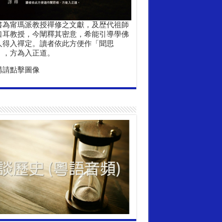
書為甯瑪派教授禪修之文獻，及歴代祖師
口耳教授，今闡釋其密意，希能引導學佛
人得入禪定。讀者依此方便作「聞思
」，方為入正道。
購請點擊圖像