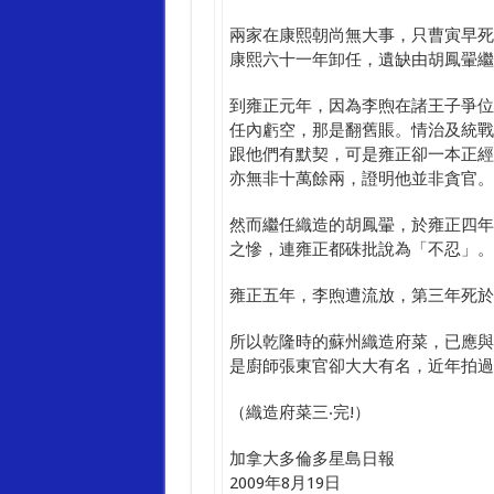
兩家在康熙朝尚無大事，只曹寅早死
康熙六十一年卸任，遺缺由胡鳳翬繼
到雍正元年，因為李煦在諸王子爭位
任內虧空，那是翻舊賬。情治及統戰
跟他們有默契，可是雍正卻一本正經
亦無非十萬餘兩，證明他並非貪官。
然而繼任織造的胡鳳翬，於雍正四年
之慘，連雍正都硃批說為「不忍」。
雍正五年，李煦遭流放，第三年死於
所以乾隆時的蘇州織造府菜，已應與
是廚師張東官卻大大有名，近年拍過
（織造府菜三‧完!）
加拿大多倫多星島日報
2009年8月19日