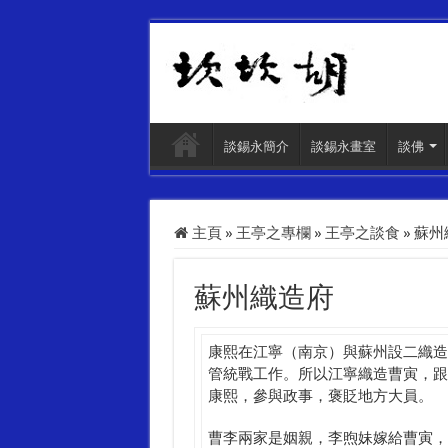
談錫永簡介
談錫永畫室
談佛
主頁
»
王亭之專欄
»
王亭之談食
»
蘇州
蘇州織造府
康熙在江寧（南京）與蘇州設二織造
管統戰工作。所以江寧織造曹寅，跟
康熙，參與政事，褒貶地方大員。
曹李兩家是姻親，李煦妹嫁給曹寅，