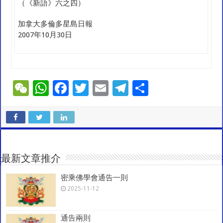
（《新語》六之四）
加拿大多倫多星島日報
2007年10月30日
W
W
F
T
E
T
S
e
h
ac
wi
m
el
h
C
at
e
tt
ai
e
ar
h
sA
b
er
l
gr
e
at
p
o
a
最新文章推介
p
o
m
密乘佛學會通告一則
k
2025-11-12
通告兩則