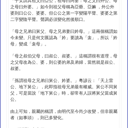
「子女謂其祖父曰亞公，祖母曰阿婆：母之父曰外公、母
之母曰外婆。」如今則祖父母稱為亞爺、亞嫲 ，外公外
婆則曰公公、婆婆。但公公之第一字變陽平聲、婆婆之第
二字變陰平聲。聲調必須變化然後順口。
「母之兄弟曰舅父、母之兄弟妻曰妗母。」這兩個稱謂如
今未變。只是何文匯認為「妗」要讀為「衾」，所以「妗
母」變成「衾母」。
「母之叔伯父母，曰叔公、叔婆。」這稱謂很有道理，母
之父母改為公、婆，則公婆的弟及弟婦，當然就是叔公、
叔婆。
「孫謂祖母之兄弟曰舅公、妗婆。」粵諺云：「天上雷
公、地下舅公」，此即指祖母兄弟最有權威。舅公不同舅
父，可是當說「地下舅公」時，卻常有人誤將舅父當成舅
公。
由上可知，親屬的稱謂，由明代至今尚少改變，但非親屬
者（如事頭），則已多變化。