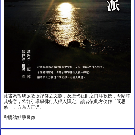
此書為甯瑪派教授禪修之文獻，及歴代祖師之口耳教授，今闡釋
其密意，希能引導學佛行人得入禪定。讀者依此方便作「聞思
修」，方為入正道。
郵購請點擊圖像