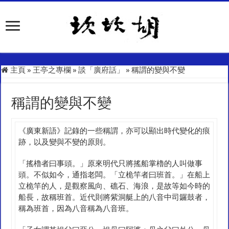
主頁
»
王亭之專欄
»
談「廣府話」
»
稱謂的變與不變
稱謂的變與不變
《廣東新語》記錄的一些稱謂，亦可以顯出時代變化的痕
跡，以及變與不變的原則。
「搖櫓者曰事頭。」原來明代只將搖船掌櫓的人叫做事
頭。不似如今，通指老闆。「立桅竿者曰班首。」在船上
立桅竿的人，是觀察風向、礁石、海浪，是故等如今時的
船長，故稱班首。近代則將紫洞艇上的八音中司鑼鼓者，
稱為班首，因為八音稱為八音班。