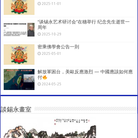
2025-11-01
“谈锡永艺术研讨会”在穗举行 纪念先生逝世一
周年
2025-10-29
密乘佛學會公告一則
2025-05-01
解放軍困台，美歐反應激烈 — 中國應該如何應
付
2024-05-25
談錫永畫室