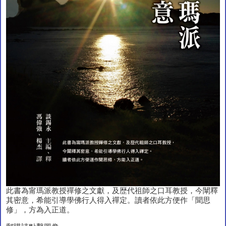
此書為甯瑪派教授禪修之文獻，及歴代祖師之口耳教授，今闡釋
其密意，希能引導學佛行人得入禪定。讀者依此方便作「聞思
修」，方為入正道。