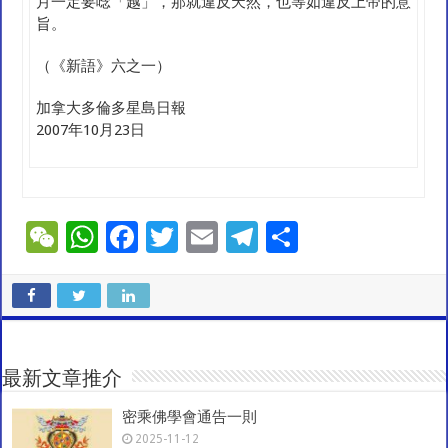
月一定要唸「越」，那就違反天然，也等如違反上帝的意
旨。
（《新語》六之一）
加拿大多倫多星島日報
2007年10月23日
W
W
F
T
E
T
S
e
h
ac
wi
m
el
h
C
at
e
tt
ai
e
ar
h
sA
b
er
l
gr
e
at
p
o
a
最新文章推介
p
o
m
密乘佛學會通告一則
k
2025-11-12