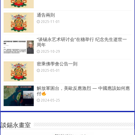
通告兩則
2025-11-01
“谈锡永艺术研讨会”在穗举行 纪念先生逝世一
周年
2025-10-29
密乘佛學會公告一則
2025-05-01
解放軍困台，美歐反應激烈 — 中國應該如何應
付
2024-05-25
談錫永畫室