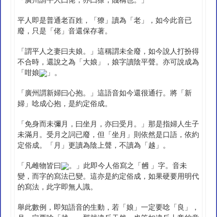
「廣州謂平人曰佬，亦曰獠，賤稱也。」
平人即是普通老百姓，「獠」讀為「老」，如今此音已
廢，只是「佬」音還保存著。
「謂平人之妻曰夫娘。」這稱謂未全廢，如今說人打扮得
不合時，還說之為「大娘」，娘字讀陰平聲。亦可說成為
「咁娘
」。
「廣州謂新婦曰心抱。」這語音如今還很通行。將「新
婦」唸成心抱，是約定俗成。
「免身而未彌月，曰坐月，亦曰受月。」那是指婦人生子
未滿月。受月之詞已廢，但「坐月」則依然是口語，依約
定俗成。「月」更讀為陰上聲，不讀為「越」。
「凡雌物皆曰
。」此即今人俗寫之「乸 」字。音未
變，而字的寫法已變。這亦是約定俗成，如果硬要用明代
的寫法，此字即無人識。
舉此數例，即知語音的生動，若「娘」一定要唸「良」，