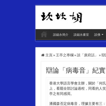
談錫永簡介
談錫永畫室
談佛
主頁
»
王亭之專欄
»
談「廣府話」
»
辯
辯論「病毒音」紀實
香港大學語言學會主辦，關於「何氏
上，看罷全部討論過程，同看的人笑
亭之有同感焉。
潘國森否定病毒音，理據主要有三：