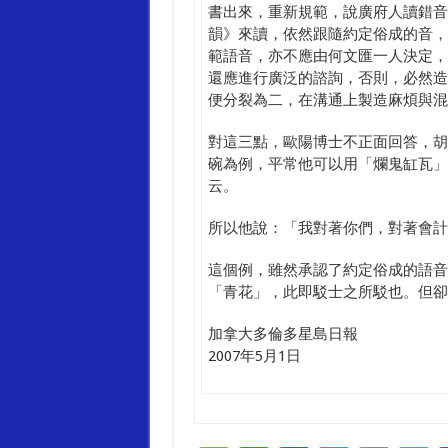
書出來，重新規範，說廣府人讀錯音
韻》來讀，依然跟隨約定俗成的音，
範語音，亦不應由何文匯一人決定，
還應進行廣泛的諮詢，否則，必然造
便分裂為二，在溝通上製造麻煩與混
對這三點，歐陽博士不正面回答，胡
碗為例，平常他可以用「爛鬼缸瓦」
云。
所以他說：「我對著你們，對著會計
這個例，雖然承認了約定俗成的語音
「青花」，此即駁士之所駁也。但卻
加拿大多倫多星島日報
2007年5月1日