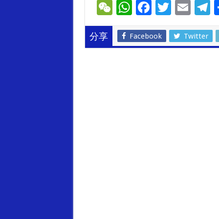
W
W
F
T
E
T
e
h
ac
wi
m
e
C
at
e
tt
ai
e
Facebook
Twitter
分享
h
sA
b
er
l
g
at
p
o
a
p
o
k