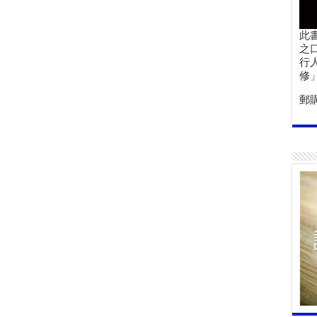
此
之
行
修
郵