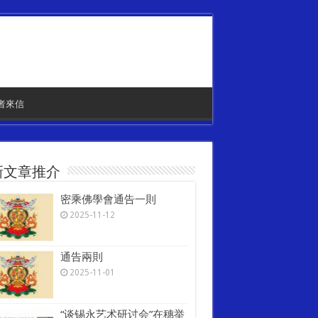
者來信
新文章推介
密乘佛學會通告一則
2025-11-12
通告兩則
2025-11-01
“谈锡永艺术研讨会”在穗举