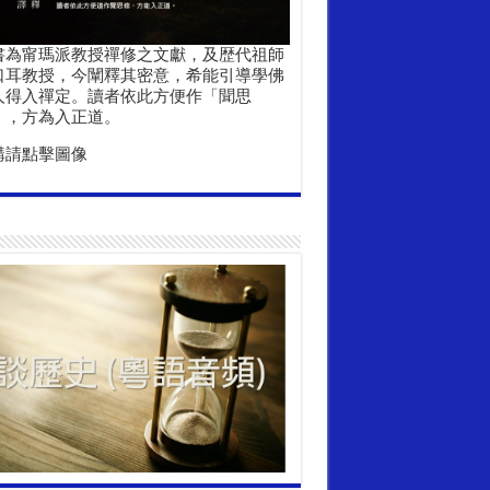
書為甯瑪派教授禪修之文獻，及歴代祖師
口耳教授，今闡釋其密意，希能引導學佛
人得入禪定。讀者依此方便作「聞思
」，方為入正道。
購請點擊圖像