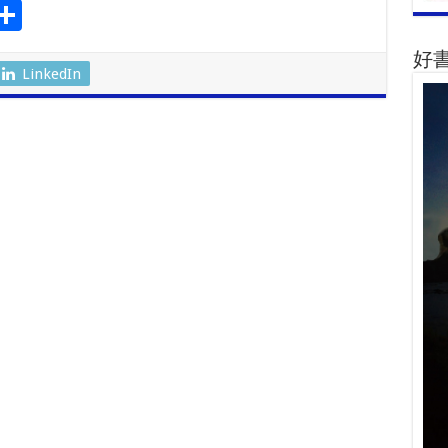
S
l
h
好
ar
LinkedIn
r
e
m