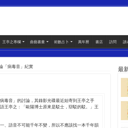
王亭之專欄
曲藝書畫
術數占卜
萬年曆
書店
訪問
讀
論「病毒音」紀實
最
病毒音」的討論，其錄影光碟最近始寄到王亭之手
語王亭之：「歐陽博士原來是駁士，辯駁的駁。」王
一、語音不可能千年不變，所以不應該找一本千年韻