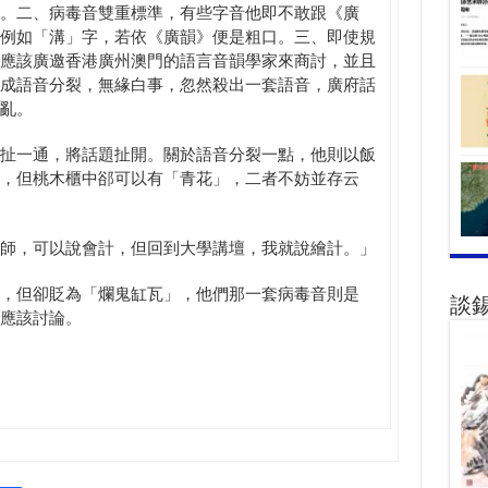
。二、病毒音雙重標準，有些字音他即不敢跟《廣
例如「溝」字，若依《廣韻》便是粗口。三、即使規
應該廣邀香港廣州澳門的語言音韻學家來商討，並且
成語音分裂，無緣白事，忽然殺出一套語音，廣府話
亂。
扯一通，將話題扯開。關於語音分裂一點，他則以飯
，但桃木櫃中郤可以有「青花」，二者不妨並存云
師，可以說會計，但回到大學講壇，我就說繪計。」
，但卻貶為「爛鬼缸瓦」，他們那一套病毒音則是
談
應該討論。