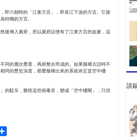
面，即六朝時的「江東方言」，即長江下游的方言。它接
成為特獨的方言。
，然後傳入廣府，所以廣府話便有了江東方言的血脈，這
由不同的層次疊置，再經整合而成的。如果擬構古語時不
有相同的歷史深度，那麼擬構出來的系統肯定是空中樓
談
音」的駁斥，難怪這些病毒音，變成「空中樓閣」，只供
S