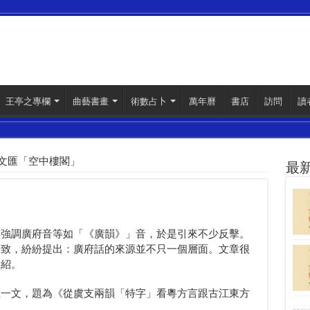
王亭之專欄
曲藝書畫
術數占卜
萬年曆
書店
訪問
讀
文匯「空中樓閣」
最
力強調廣府音等如「《廣韻》」音，於是引來不少反擊。
一致，紛紛提出：廣府話的來源並不只一個層面。文章很
介紹。
生一文，題為《從虞支兩韻「特字」看粵方言跟古江東方