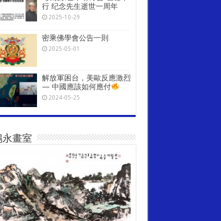
行 纪念先生逝世一周年
2025-10-29
密乘佛學會公告一則
2025-05-01
解放軍困台，美歐反應激烈
— 中國應該如何應付
2024-05-25
錫永畫室