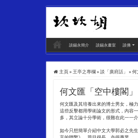
談錫永簡介
談錫永畫室
談佛
主頁
»
王亭之專欄
»
談「廣府話」
»
何
何文匯「空中樓閣」
何文匯及其培養出來的博士男女，極
這些反擊都用學術論文的形式，內容
多，其立論十分學術，很難在此一一
如今只想簡單介紹中文大學郭必之先
言的聯繫》。題目很長，亦很專業。