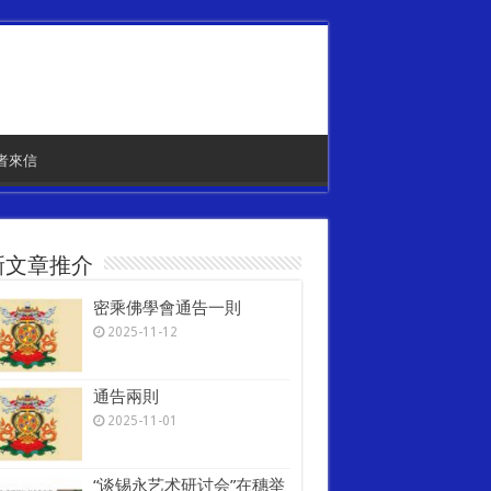
者來信
新文章推介
密乘佛學會通告一則
2025-11-12
通告兩則
2025-11-01
“谈锡永艺术研讨会”在穗举