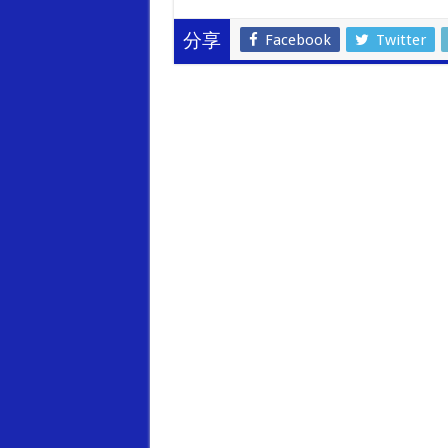
e
h
ac
wi
m
e
C
at
e
tt
ai
e
Facebook
Twitter
分享
h
sA
b
er
l
g
at
p
o
a
p
o
k