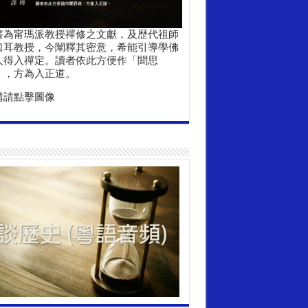
書為甯瑪派教授禪修之文獻，及歴代祖師
口耳教授，今闡釋其密意，希能引導學佛
人得入禪定。讀者依此方便作「聞思
」，方為入正道。
購請點擊圖像