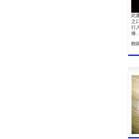
此
之
行
修
郵