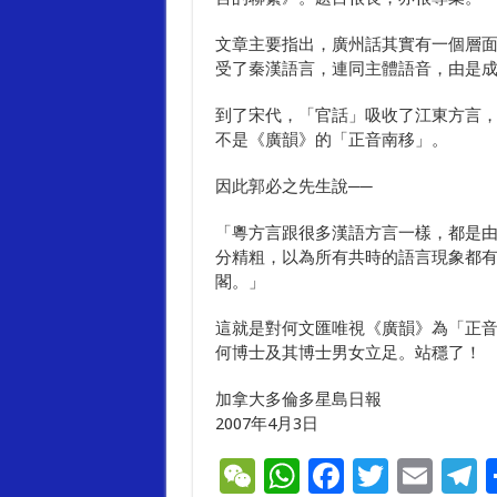
文章主要指出，廣州話其實有一個層
受了秦漢語言，連同主體語音，由是
到了宋代，「官話」吸收了江東方言
不是《廣韻》的「正音南移」。
因此郭必之先生說──
「粵方言跟很多漢語方言一樣，都是
分精粗，以為所有共時的語言現象都
閣。」
這就是對何文匯唯視《廣韻》為「正
何博士及其博士男女立足。站穩了！
加拿大多倫多星島日報
2007年4月3日
W
W
F
T
E
T