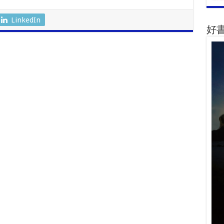
l
h
ar
LinkedIn
好
r
e
m