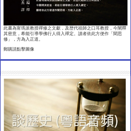
此書為甯瑪派教授禪修之文獻，及歴代祖師之口耳教授，今闡釋
其密意，希能引導學佛行人得入禪定。讀者依此方便作「聞思
修」，方為入正道。
郵購請點擊圖像