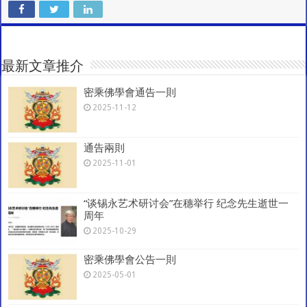
C
at
e
tt
ai
e
ar
h
sA
b
er
l
gr
e
at
p
o
a
最新文章推介
p
o
m
密乘佛學會通告一則
k
2025-11-12
通告兩則
2025-11-01
“谈锡永艺术研讨会”在穗举行 纪念先生逝世一
周年
2025-10-29
密乘佛學會公告一則
2025-05-01