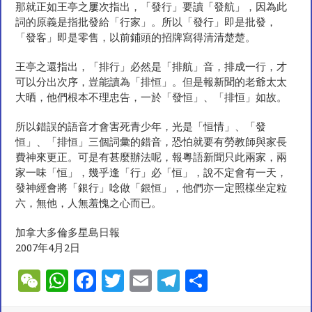
那就正如王亭之屢次指出，「發行」要讀「發航」，因為此
詞的原義是指批發給「行家」。所以「發行」即是批發，
「發客」即是零售，以前鋪頭的招牌寫得清清楚楚。
王亭之還指出，「排行」必然是「排航」音，排成一行，才
可以分出次序，豈能讀為「排恒」。但是報新聞的老爺太太
大晒，他們根本不理忠告，一於「發恒」、「排恒」如故。
所以錯誤的語音才會害死青少年，光是「恒情」、「發
恒」、「排恒」三個詞彙的錯音，恐怕就要有勞教師與家長
費神來更正。可是有甚麼辦法呢，報粵語新聞只此兩家，兩
家一味「恒」，幾乎逢「行」必「恒」，說不定會有一天，
發神經會將「銀行」唸做「銀恒」，他們亦一定照樣坐定粒
六，無他，人無羞愧之心而已。
加拿大多倫多星島日報
2007年4月2日
W
W
F
T
E
T
S
e
h
ac
wi
m
el
h