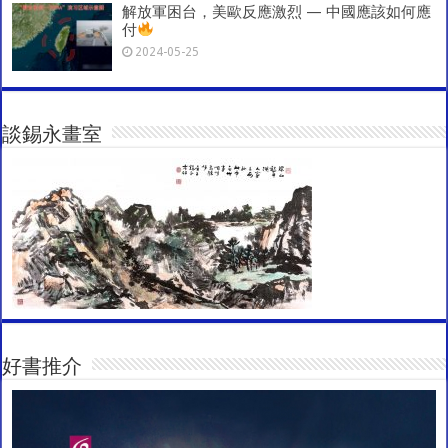
解放軍困台，美歐反應激烈 — 中國應該如何應
付
2024-05-25
談錫永畫室
好書推介