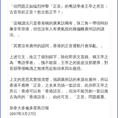
「但問題正如猛烈抨擊『正音』的粵語學者王亭之所言；
古音等於正音？愈古愈正乎？」
「這種讀法只是香港稱的廣東話獨有，珠三角一帶現時好
像非常崇港，但也沒有人有勇氣按此種偏離廣州話的讀
法。」
「其實沒有廣州的認同，香港的正音運動只會添亂。」
上述引文，改正了個別錯字，除此即原文直錄。稱王亭之
為「粵語學者」，愧不敢當，王亭之的面皮沒那麼厚，對
音韻學僅略識之無便亮起銜頭來四出蠱惑。
上文的意思其實很清楚，強調廣府話的來源在廣州，所以
香港不應將「正音」之名來另搞一套語音。此亦即王亭之
所云：香港可以有「香港語言」，但決不能另創一套以復
古為尚的「香港語音」。由此可見，「正音」問題嚴重。
加拿大多倫多星島日報
2007年3月27日