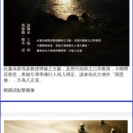
此書為甯瑪派教授禪修之文獻，及歴代祖師之口耳教授，今闡釋
其密意，希能引導學佛行人得入禪定。讀者依此方便作「聞思
修」，方為入正道。
郵購請點擊圖像