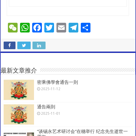
W
W
F
T
E
T
S
e
h
ac
wi
m
el
h
C
at
e
tt
ai
e
ar
h
sA
b
er
l
gr
e
at
p
o
a
最新文章推介
p
o
m
密乘佛學會通告一則
k
2025-11-12
通告兩則
2025-11-01
“谈锡永艺术研讨会”在穗举行 纪念先生逝世一