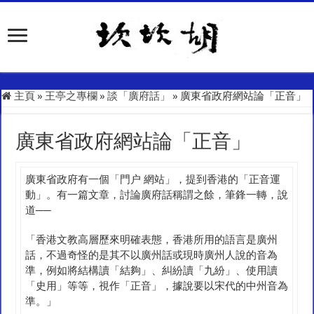
主頁
»
王亭之專欄
»
談「廣府話」
»
廣東省政府網站論「正音」
廣東省政府網站論「正音」
廣東省政府有一個「門户 網站」，提到香港的「正音運
動」。有一篇文章，討論廣府話稱謂之餘，筆鋒一轉，說
道──
「香港文教高層歷來明確表態，香港所用的語言是廣州
話，不過奇怪的是其不以廣州話或現時廣州人說的音為
準，例如將結構讀「結夠」、糾紛讀「九紛」、使用讀
「史用」等等，視作「正音」，據說要以宋代的中州音為
準。」