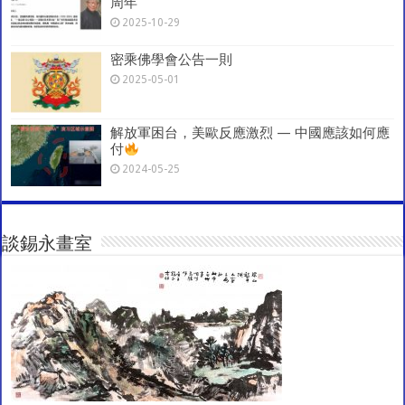
周年
2025-10-29
密乘佛學會公告一則
2025-05-01
解放軍困台，美歐反應激烈 — 中國應該如何應
付
2024-05-25
談錫永畫室