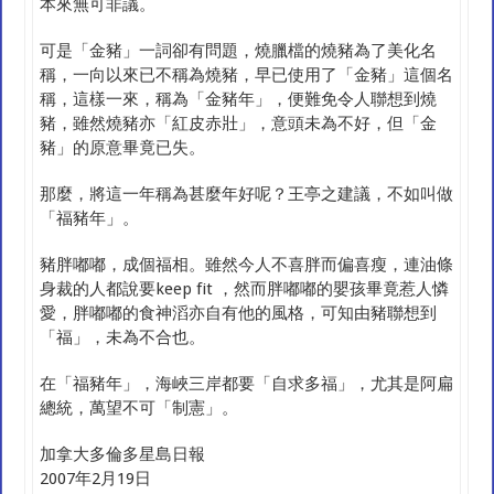
本來無可非議。
可是「金豬」一詞卻有問題，燒臘檔的燒豬為了美化名
稱，一向以來已不稱為燒豬，早已使用了「金豬」這個名
稱，這樣一來，稱為「金豬年」，便難免令人聯想到燒
豬，雖然燒豬亦「紅皮赤壯」，意頭未為不好，但「金
豬」的原意畢竟已失。
那麼，將這一年稱為甚麼年好呢？王亭之建議，不如叫做
「福豬年」。
豬胖嘟嘟，成個福相。雖然今人不喜胖而偏喜瘦，連油條
身裁的人都說要keep fit ，然而胖嘟嘟的嬰孩畢竟惹人憐
愛，胖嘟嘟的食神滔亦自有他的風格，可知由豬聯想到
「福」，未為不合也。
在「福豬年」，海峽三岸都要「自求多福」，尤其是阿扁
總統，萬望不可「制憲」。
加拿大多倫多星島日報
2007年2月19日