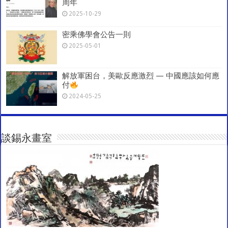
周年
2025-10-29
密乘佛學會公告一則
2025-05-01
解放軍困台，美歐反應激烈 — 中國應該如何應
付
2024-05-25
談錫永畫室