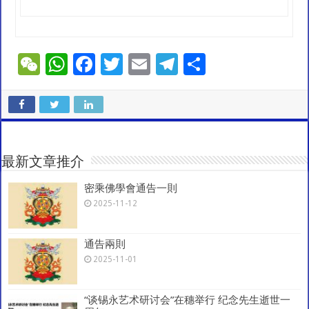
W
W
F
T
E
T
S
e
h
ac
wi
m
el
h
C
at
e
tt
ai
e
ar
h
sA
b
er
l
gr
e
at
p
o
a
最新文章推介
p
o
m
密乘佛學會通告一則
k
2025-11-12
通告兩則
2025-11-01
“谈锡永艺术研讨会”在穗举行 纪念先生逝世一