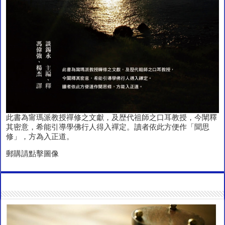
此書為甯瑪派教授禪修之文獻，及歴代祖師之口耳教授，今闡釋
其密意，希能引導學佛行人得入禪定。讀者依此方便作「聞思
修」，方為入正道。
郵購請點擊圖像