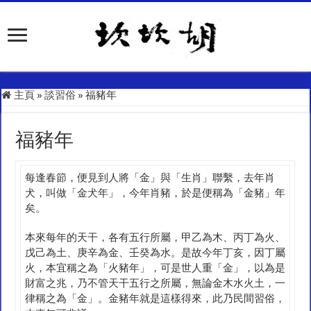
主頁
»
談習俗
»
福豬年
福豬年
每逢春節，便見到人將「金」與「生肖」聯繫，去年肖
犬，叫做「金犬年」，今年肖豬，於是便稱為「金豬」年
矣。
本來每年的天干，各有五行所屬，甲乙為木、丙丁為火、
戊己為土、庚辛為金、壬癸為水。是故今年丁亥，因丁屬
火，本宜稱之為「火豬年」，可是世人重「金」，以為是
財富之兆，乃不管天干五行之所屬，無論金木水火土，一
律稱之為「金」。金豬年就是這樣得來，此乃民間習俗，