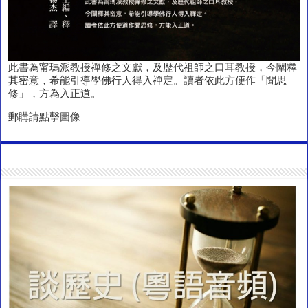
此書為甯瑪派教授禪修之文獻，及歴代祖師之口耳教授，今闡釋
其密意，希能引導學佛行人得入禪定。讀者依此方便作「聞思
修」，方為入正道。
郵購請點擊圖像