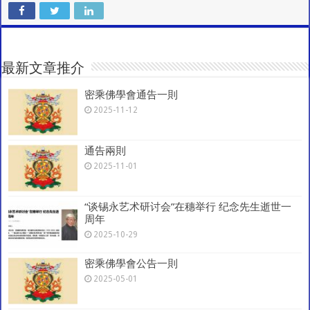
C
at
e
tt
ai
e
ar
h
sA
b
er
l
gr
e
at
p
o
a
最新文章推介
p
o
m
密乘佛學會通告一則
k
2025-11-12
通告兩則
2025-11-01
“谈锡永艺术研讨会”在穗举行 纪念先生逝世一
周年
2025-10-29
密乘佛學會公告一則
2025-05-01