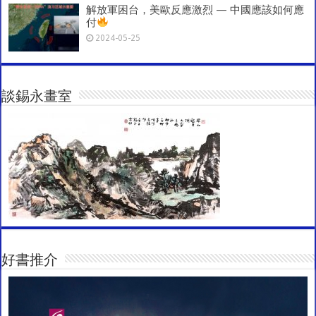
解放軍困台，美歐反應激烈 — 中國應該如何應
付
2024-05-25
談錫永畫室
好書推介