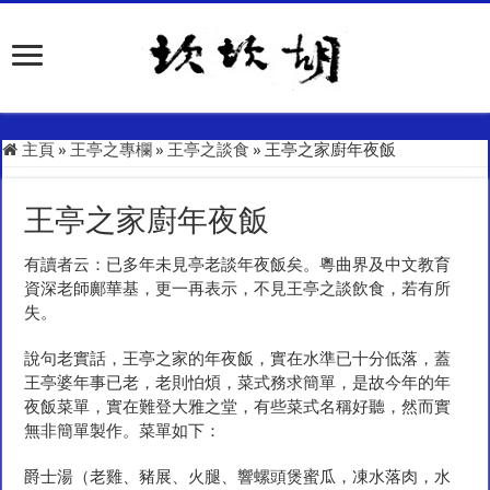
主頁
»
王亭之專欄
»
王亭之談食
»
王亭之家廚年夜飯
王亭之家廚年夜飯
有讀者云：已多年未見亭老談年夜飯矣。粵曲界及中文教育
資深老師鄺華基，更一再表示，不見王亭之談飲食，若有所
失。
說句老實話，王亭之家的年夜飯，實在水準已十分低落，蓋
王亭婆年事已老，老則怕煩，菜式務求簡單，是故今年的年
夜飯菜單，實在難登大雅之堂，有些菜式名稱好聽，然而實
無非簡單製作。菜單如下：
爵士湯（老雞、豬展、火腿、響螺頭煲蜜瓜，凍水落肉，水