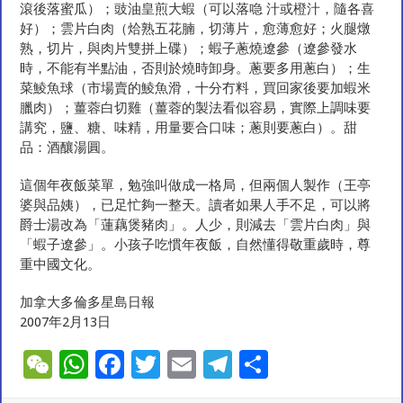
滾後落蜜瓜）；豉油皇煎大蝦（可以落喼 汁或橙汁，隨各喜
好）；雲片白肉（烚熟五花腩，切薄片，愈薄愈好；火腿燉
熟，切片，與肉片雙拼上碟）；蝦子蔥燒遼參（遼參發水
時，不能有半點油，否則於燒時卸身。蔥要多用蔥白）；生
菜鯪魚球（市場賣的鯪魚滑，十分冇料，買回家後要加蝦米
臘肉）；薑蓉白切雞（薑蓉的製法看似容易，實際上調味要
講究，鹽、糖、味精，用量要合口味；蔥則要蔥白）。甜
品：酒釀湯圓。
這個年夜飯菜單，勉強叫做成一格局，但兩個人製作（王亭
婆與品姨），已足忙夠一整天。讀者如果人手不足，可以將
爵士湯改為「蓮藕煲豬肉」。人少，則減去「雲片白肉」與
「蝦子遼參」。小孩子吃慣年夜飯，自然懂得敬重歲時，尊
重中國文化。
加拿大多倫多星島日報
2007年2月13日
W
W
F
T
E
T
S
e
h
ac
wi
m
el
h