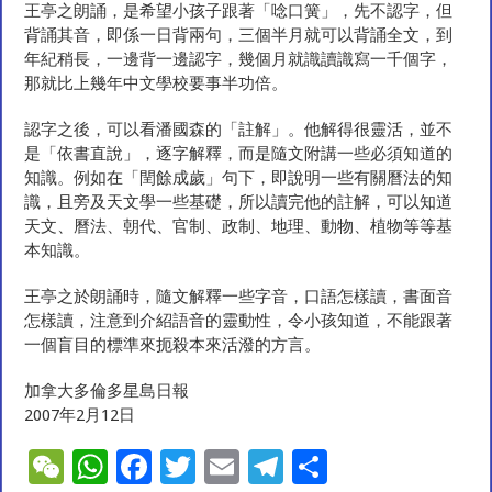
王亭之朗誦，是希望小孩子跟著「唸口簧」，先不認字，但
背誦其音，即係一日背兩句，三個半月就可以背誦全文，到
年紀稍長，一邊背一邊認字，幾個月就識讀識寫一千個字，
那就比上幾年中文學校要事半功倍。
認字之後，可以看潘國森的「註解」。他解得很靈活，並不
是「依書直說」，逐字解釋，而是隨文附講一些必須知道的
知識。例如在「閏餘成歲」句下，即說明一些有關曆法的知
識，且旁及天文學一些基礎，所以讀完他的註解，可以知道
天文、曆法、朝代、官制、政制、地理、動物、植物等等基
本知識。
王亭之於朗誦時，隨文解釋一些字音，口語怎樣讀，書面音
怎樣讀，注意到介紹語音的靈動性，令小孩知道，不能跟著
一個盲目的標準來扼殺本來活潑的方言。
加拿大多倫多星島日報
2007年2月12日
W
W
F
T
E
T
S