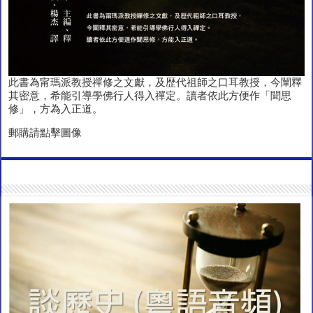
此書為甯瑪派教授禪修之文獻，及歴代祖師之口耳教授，今闡釋
其密意，希能引導學佛行人得入禪定。讀者依此方便作「聞思
修」，方為入正道。
郵購請點擊圖像