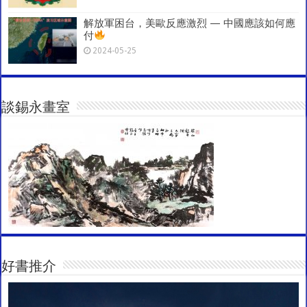
解放軍困台，美歐反應激烈 — 中國應該如何應
付
2024-05-25
談錫永畫室
好書推介