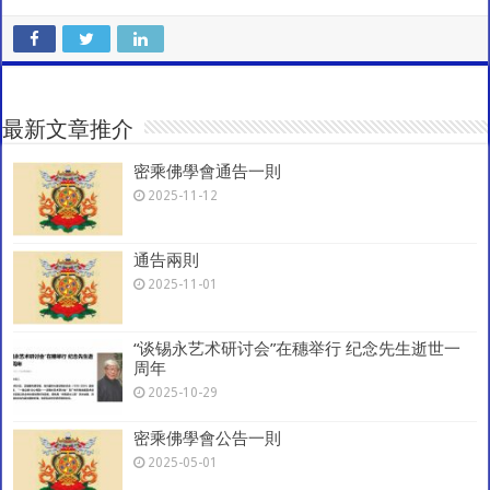
e
h
ac
wi
m
el
h
C
at
e
tt
ai
e
ar
h
sA
b
er
l
gr
e
at
p
o
a
最新文章推介
p
o
m
密乘佛學會通告一則
k
2025-11-12
通告兩則
2025-11-01
“谈锡永艺术研讨会”在穗举行 纪念先生逝世一
周年
2025-10-29
密乘佛學會公告一則
2025-05-01