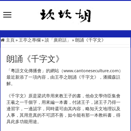
主頁
»
王亭之專欄
»
談「廣府話」
»
朗誦《千字文》
朗誦《千字文》
「粵語文化傳播會」的網站（www.cantoneseculture.com）
最近新添了一項內容，由王亭之朗誦《千字文》，潘國森註
解。
《千字文》原是梁武帝用來教王子的書，他命文學侍臣集會
王羲之一千個字，用來編一本書，付諸王子，諸王子乃得一
邊習字，一邊認字，同時還可由其內容，略知天文地理以及
人事，其用意真的不可謂不善，如今能有那一本教科書，得
具此多功能用途。