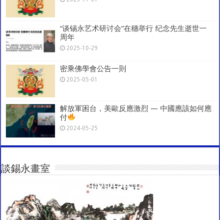
“谈锡永艺术研讨会”在穗举行 纪念先生逝世一
周年
2025-10-29
密乘佛學會公告一則
2025-05-01
解放軍困台，美歐反應激烈 — 中國應該如何應
付
2024-05-25
談錫永畫室