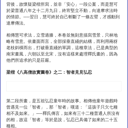
背後，故懷疑梁楷所寫，並非「安心」一段公案，而是慧可
於梁普通八年之十二月九日，終宵堅立不動，向達摩求法時
的情節。──翌日，慧可終於自己斬斷了一條左臂，才感動到
達摩傳法。
相傳慧可求法，立雪過膝，本卷並無刻意描寫雪景，只林地
略有雪意。依畫面而言，全部採垂直綫的結構，而利用兩枒
老枝斜橫而出，打破垂直綫的單調，這種章法，已是典型的
南宋畫風，六朝以至北宋，沒有這樣來處理釋氏畫的，因為
他們所追求的只是莊嚴。
梁楷《八高僧故實圖卷》之二：智者見見弘
忍
第二段所畫，是五祖弘忍童年時的故事。相傳他童年遊戲時
曾遇見一位「智者」，那「智者」嘆道：「這孩子只欠七種
相不及如來。」──釋氏傳言，如來有三十二種普通人所沒有
的相，故這「智者」等於是說，弘忍已具備了如來的二十五
種相。