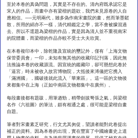
至於本卷的真偽問題，其實是不存在的。清內府既承認它是
宋人的作品，而畫中亦有梁楷的題欵，我們未見原卷的人自
應相信。──元明兩代，雖多偽作南宋畫院的畫，然而筆墨鬆
散，所用的絹亦不一樣，清代精鑑定之學，當不會被朦混過
去。所以不逕題為梁楷的作品，實是因為清人並不重視南宋
的院體畫，而梁楷的作品亦較不受士大夫欣賞。
在本卷複印本中，除乾隆及宣統的壐記外，僅有「上海文物
保管委員會」一印，未知有無其他的收藏印記刊落，因此無
法推論本卷的收藏源流。因宣統的鑑藏印，卻可懸想此卷於
「逼宮」時未被收入故宮博物院，大抵後來溥儀把它携入
「滿洲國」，國破後就此流入「華東區」。這一區的文物後
來都集中在上海（正如中南區文物都集中在廣州）。
每段畫後都有題跋，用筆遒勁，稍帶劍拔弩張之氣，與梁楷
名作《六祖圖》的筆法，頗有相通之處，很可能是梁楷自畫
自題。
筆者對宋畫素乏研究，行文尤其匆促，望讀者能對此卷提出
補正的資料。因為本卷的出現，實在豐富了中國繪畫史上道