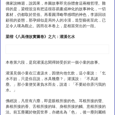
佛家說轉迴，說因果，本圖故事即充份體會這兩種哲理。難
得的是，梁楷並沒有把這很容易畫成神化的故事神化，一切
素材，仍都取於世俗。再看圓澤略帶感喟的神色，李源回頭
顧視的姿態，那孕婦似是局外人的冷漠，造型藝術至此，已
足令人嘆為觀止。因而在本卷上，是相當突出的一段。
梁楷《八高僧故實圖卷》之六：灌溪乞
水
本卷第六段，是寫灌溪志閑禪師受折於一個小童的故事。
灌溪見個小童在江邊汲水，因便向他乞飲，這小童說：「乞
水不妨，只是你且說，水具幾塵？」灌溪說：「不具諸
塵。」那小童便笑著負水而去，說道：「不要給你弄污我的
水。」
佛經說，凡世有六塵，即是眼根所接的色、耳根所接的聲、
鼻根所接的香、舌根所接的味、身根所接的觸、意根所接的
法。前五塵屬於物質世界，亦總名為「色」，後一塵則屬精