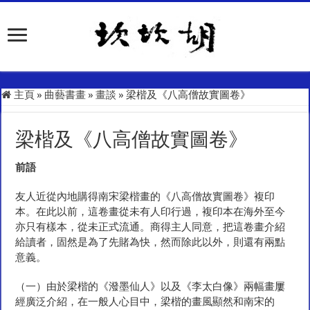
主頁
»
曲藝書畫
»
畫談
»
梁楷及《八高僧故實圖卷》
梁楷及《八高僧故實圖卷》
前
語
友人近從內地購得南宋梁楷畫的《八高僧故實圖卷》複印
本。在此以前，這卷畫從未有人印行過，複印本在海外至今
亦只有樣本，從未正式流通。商得主人同意，把這卷畫介紹
給讀者，固然是為了先賭為快，然而除此以外，則還有兩點
意義。
（一）由於梁楷的《潑墨仙人》以及《李太白像》兩幅畫屢
經廣泛介紹，在一般人心目中，梁楷的畫風顯然和南宋的