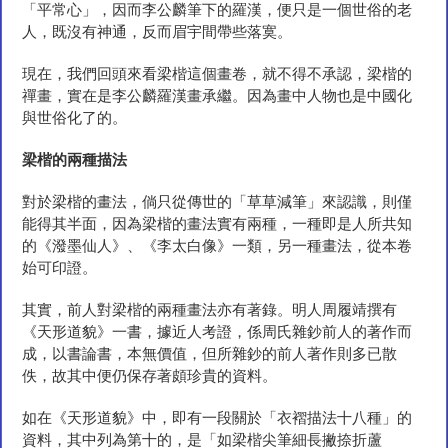
「平常心」，因而李公麟筆下的羅漢，便只是一個世俗的老
人，既沒有神通，反而眉宇間帶些落寞。
現在，我們回頭來看梁楷這個畫卷，就不得不承認，梁楷的
禪畫，實在是李公麟羅漢畫承繼。因為畫中人物也是中國化
與世俗化了的。
梁楷的兩種描
法
對於梁楷的畫法，倘只從傳世的「草草減筆」來認識，則僅
能得其半面，因為梁楷的畫法實有兩種，一種即是人所共知
的《潑墨仙人》、《李太白像》一類，另一種畫法，從本卷
始可印證。
其實，前人對梁楷的兩種畫法亦有著錄。明人周履靖撰有
《天形道貌》一書，據近人考證，係周氏雜鈔前人的著作而
成，以書論書，本無價值，但所雜鈔的前人著作則多已散
佚，故其中便仍保存著頗珍貴的資料。
如在《天形道貌》中，即有一段關於「衣褶描法十八種」的
資料，其中列為第十的，是「如梁楷尖筆細長撇捺折蘆