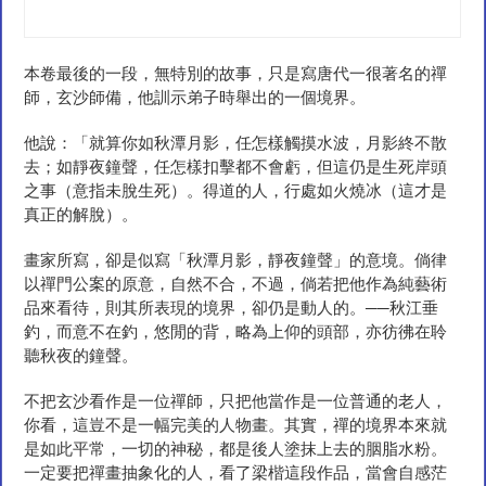
本卷最後的一段，無特別的故事，只是寫唐代一很著名的禪
師，玄沙師備，他訓示弟子時舉出的一個境界。
他說：「就算你如秋潭月影，任怎樣觸摸水波，月影終不散
去；如靜夜鐘聲，任怎樣扣擊都不會虧，但這仍是生死岸頭
之事（意指未脫生死）。得道的人，行處如火燒冰（這才是
真正的解脫）。
畫家所寫，卻是似寫「秋潭月影，靜夜鐘聲」的意境。倘律
以禪門公案的原意，自然不合，不過，倘若把他作為純藝術
品來看待，則其所表現的境界，卻仍是動人的。──秋江垂
釣，而意不在釣，悠閒的背，略為上仰的頭部，亦彷彿在聆
聽秋夜的鐘聲。
不把玄沙看作是一位禪師，只把他當作是一位普通的老人，
你看，這豈不是一幅完美的人物畫。其實，禪的境界本來就
是如此平常，一切的神秘，都是後人塗抹上去的胭脂水粉。
一定要把禪畫抽象化的人，看了梁楷這段作品，當會自感茫