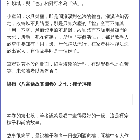
神領域，與「色」相對可名為「法」。
小童問，水具幾塵，即是問灌溪對色法的體會。灌溪唯知否
定，故答以不具諸塵，那是只知六塵的「體」空而不知其
「用」不空。然而體用原不相離，故知體而不知用是禪門的
大忌，所謂「死在這裏」，所謂「要參活法」，都是教學人
於空中要知有「用」邊。唐代禪法流行，在家者往往禪法深
於出家人，這個故事即是一個例子。
筆者對著本段的畫面，細看灌溪的造型，有點覺得他是在苦
笑。未知讀者以為然否？
梁楷《八高僧故實圖卷》之七：樓子拜
樓
本卷的第七段，筆者認為是卷中畫得最好的一段。這是禪宗
樓子和尚的故事。
故事很簡單，是說樓子和尚一日去到酒家樓，聞樓中有人作