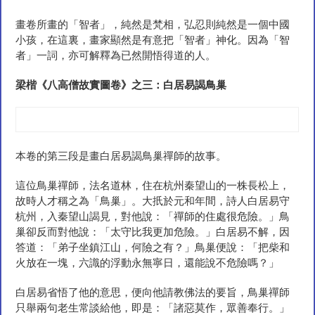
畫卷所畫的「智者」，純然是梵相，弘忍則純然是一個中國
小孩，在這裏，畫家顯然是有意把「智者」神化。因為「智
者」一詞，亦可解釋為已然開悟得道的人。
梁楷《八高僧故實圖卷》之三：白居易謁鳥
巢
本卷的第三段是畫白居易謁鳥巢禪師的故事。
這位鳥巢禪師，法名道林，住在杭州秦望山的一株長松上，
故時人才稱之為「鳥巢」。大扺於元和年間，詩人白居易守
杭州，入秦望山謁見，對他說：「禪師的住處很危險。」鳥
巢卻反而對他說：「太守比我更加危險。」白居易不解，因
答道：「弟子坐鎮江山，何險之有？」鳥巢便說：「把柴和
火放在一塊，六識的浮動永無寧日，還能說不危險嗎？」
白居易省悟了他的意思，便向他請教佛法的要旨，鳥巢禪師
只舉兩句老生常談給他，即是：「諸惡莫作，眾善奉行。」