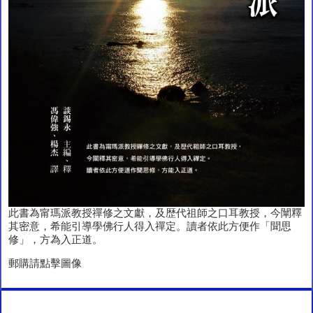
此書為甯瑪派教授禪修之文獻，及歴代祖師之口耳教授，今闡釋
其密意，希能引導學佛行人得入禪定。讀者依此方便作「聞思
修」，方為入正道。
郵購請點擊圖像