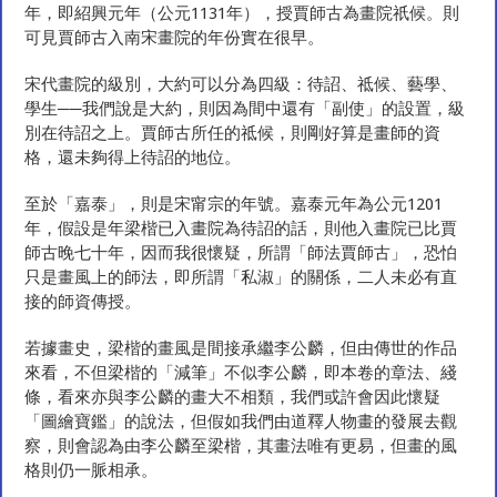
年，即紹興元年（公元1131年），授賈師古為畫院祇候。則
可見賈師古入南宋畫院的年份實在很早。
宋代畫院的級別，大約可以分為四級：待詔、祗候、藝學、
學生──我們說是大約，則因為間中還有「副使」的設置，級
別在待詔之上。賈師古所任的祗候，則剛好算是畫師的資
格，還未夠得上待詔的地位。
至於「嘉泰」，則是宋甯宗的年號。嘉泰元年為公元1201
年，假設是年梁楷已入畫院為待詔的話，則他入畫院已比賈
師古晚七十年，因而我很懷疑，所謂「師法賈師古」，恐怕
只是畫風上的師法，即所謂「私淑」的關係，二人未必有直
接的師資傳授。
若據畫史，梁楷的畫風是間接承繼李公麟，但由傳世的作品
來看，不但梁楷的「減筆」不似李公麟，即本卷的章法、綫
條，看來亦與李公麟的畫大不相類，我們或許會因此懷疑
「圖繪寶鑑」的說法，但假如我們由道釋人物畫的發展去觀
察，則會認為由李公麟至梁楷，其畫法唯有更易，但畫的風
格則仍一脈相承。