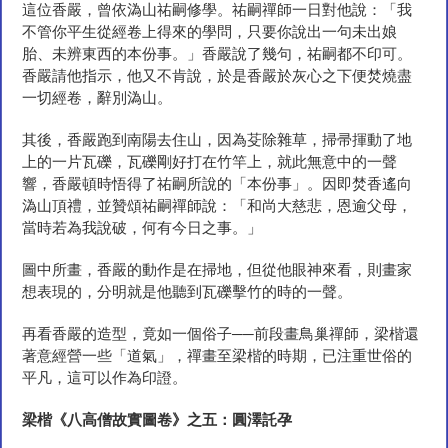
這位香嚴，曾依溈山祐嗣修學。祐嗣禪師一日對他說：「我
不管你平生從經卷上得來的學問，只要你說出一句未出娘
胎、未辨東西的本份事。」香嚴說了幾句，祐嗣都不印可。
香嚴請他指示，他又不肯說，於是香嚴於灰心之下便焚燒盡
一切經卷，辭別溈山。
其後，香嚴跑到南陽去住山，因為芟除雜草，掃帚揮動了地
上的一片瓦礫，瓦礫剛好打在竹竿上，就此無意中的一聲
響，香嚴頓時悟得了祐嗣所說的「本份事」。因即焚香遙向
溈山頂禮，並贊頌祐嗣禪師說：「和尚大慈悲，恩逾父母，
當時若為我說破，何有今日之事。」
圖中所畫，香嚴的動作是在掃地，但從他眼神來看，則畫家
想表現的，分明就是他聽到瓦礫擊竹的時的一聲。
再看香嚴的造型，竟如一個俗子──前段畫鳥巢禪師，梁楷還
著意經營一些「道氣」，禪畫至梁楷的時期，已注重世俗的
平凡，這可以作為印證。
梁楷《八高僧故實圖卷》之五：圓澤託
孕