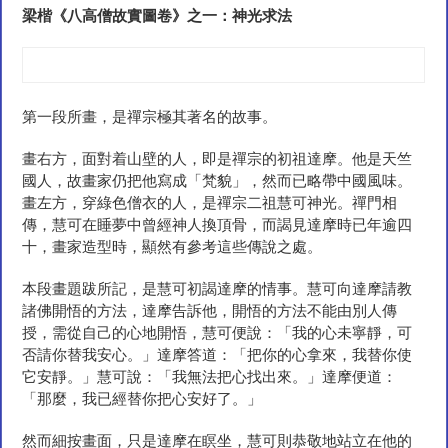
梁楷《八高僧故實圖卷》之一：神光求
法
第一段所畫，是禪宗極其著名的故事。
畫右方，面對着山壁的人，即是禪宗的初祖達摩。他是天竺
國人，故畫家仍把他寫成「梵貌」，然而已略帶中國風味。
畫左方，穿綠色僧衣的人，是禪宗二祖慧可神光。禪門相
傳，慧可在睡夢中曾經神人換頂骨，而謁見達摩時已年逾四
十，畫家造型時，顯然有參考這些傳說之處。
本段畫題跋所記，是慧可初謁達摩的情事。慧可向達摩請教
諸佛開悟的方法，達摩告訴他，開悟的方法不能由別人傳
授，需從自己的心地開悟，慧可便說：「我的心未寧靜，可
否請你替我安心。」達摩答道：「把你的心拿來，我替你使
它安靜。」慧可說：「我無法把心找出來。」達摩便道：
「那麼，我已經替你把心安好了。」
然而細按畫面，只是達摩在瞑坐，慧可則恭敬地站立在他的