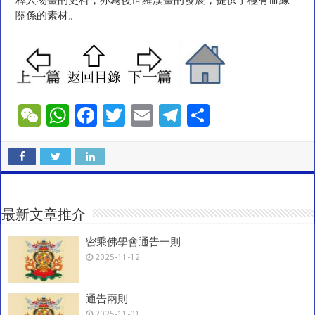
釋人物畫的史料，亦為後世羅漢畫的發展，提供了極有血緣
關係的素材。
W
W
F
T
E
T
S
e
h
ac
wi
m
el
h
C
at
e
tt
ai
e
ar
h
sA
b
er
l
gr
e
at
p
o
a
最新文章推介
p
o
m
密乘佛學會通告一則
k
2025-11-12
通告兩則
2025-11-01