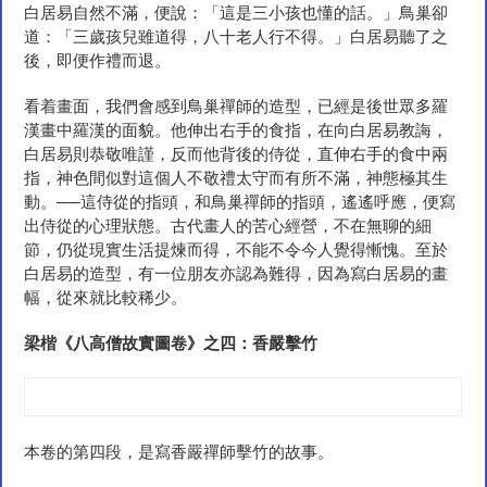
白居易自然不滿，便說：「這是三小孩也懂的話。」鳥巢卻
道：「三歲孩兒雖道得，八十老人行不得。」白居易聽了之
後，即便作禮而退。
看着畫面，我們會感到鳥巢禪師的造型，已經是後世眾多羅
漢畫中羅漢的面貌。他伸出右手的食指，在向白居易教誨，
白居易則恭敬唯謹，反而他背後的侍從，直伸右手的食中兩
指，神色間似對這個人不敬禮太守而有所不滿，神態極其生
動。──這侍從的指頭，和鳥巢禪師的指頭，遙遙呼應，便寫
出侍從的心理狀態。古代畫人的苦心經營，不在無聊的細
節，仍從現實生活提煉而得，不能不令今人覺得慚愧。至於
白居易的造型，有一位朋友亦認為難得，因為寫白居易的畫
幅，從來就比較稀少。
梁楷《八高僧故實圖卷》之四：香嚴擊
竹
本卷的第四段，是寫香嚴禪師擊竹的故事。