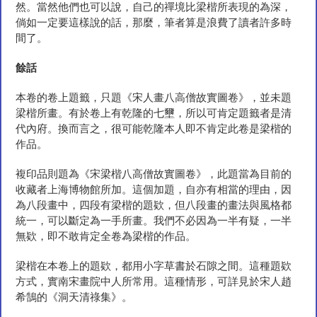
然。當然他們也可以說，自己的禪境比梁楷所表現的為深，
倘如一定要這樣說的話，那麼，筆者算是浪費了讀者許多時
間了。
餘
話
本卷的卷上題籤，只題《宋人畫八高僧故實圖卷》，並未題
梁楷所畫。有於卷上有乾隆的七壐，所以可肯定題籤者是清
代內府。換而言之，很可能乾隆本人即不肯定此卷是梁楷的
作品。
複印品則題為《宋梁楷八高僧故實圖卷》，此題當為目前的
收藏者上海博物館所加。這個加題，自亦有相當的理由，因
為八段畫中，四段有梁楷的題欵，但八段畫的畫法與風格都
統一，可以斷定為一手所畫。我們不必因為一半有疑，一半
無欵，即不敢肯定全卷為梁楷的作品。
梁楷在本卷上的題欵，都用小字草書於石隙之間。這種題欵
方式，實南宋畫院中人所常用。這種情形，可詳見於宋人趙
希鵠的《洞天清祿集》。