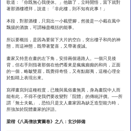
歌道：「你既無心我便休。」他聽了，立時開悟，當下就對
著那酒樓禮拜，說道：「非此樓，則不知有此事！」
本段，對那酒樓，只寫出一小截壁腳，然後是一小截在風中
飄揚的酒旗，可謂極盡概括的能事。
所以要概括，是因為要留下大片的空白，突出樓子和尚的神
態，而這神態，既帶著驚喜，又帶著虔誠。
畫家又特意在畫的左下角，安排兩個過路人。一個只見後
背，但右手則指著那個在他們看來是瘋瘋癲癲的和尚，正面
的一個，略皺雙眉，既覺得奇怪，又有點鄙夷，這種心理全
於點睛上表現出來。
寫禪畫寫到這種程度，已幾與風俗畫無異，身為畫院中人而
能有此，不得不使我們要改變對「院體」的傳統評價。──所
謂「無士夫氣」，恐怕只是文人畫家因為缺乏造型能力時，
所強加於院體畫家的評語。
梁楷《八高僧故實圖卷》之八：玄沙師
備