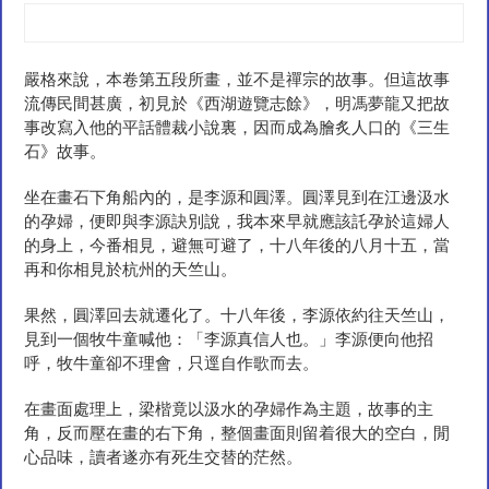
嚴格來說，本卷第五段所畫，並不是禪宗的故事。但這故事
流傳民間甚廣，初見於《西湖遊覽志餘》，明馮夢龍又把故
事改寫入他的平話體裁小說裏，因而成為膾炙人口的《三生
石》故事。
坐在畫石下角船內的，是李源和圓澤。圓澤見到在江邊汲水
的孕婦，便即與李源訣別說，我本來早就應該託孕於這婦人
的身上，今番相見，避無可避了，十八年後的八月十五，當
再和你相見於杭州的天竺山。
果然，圓澤回去就遷化了。十八年後，李源依約往天竺山，
見到一個牧牛童喊他：「李源真信人也。」李源便向他招
呼，牧牛童卻不理會，只逕自作歌而去。
在畫面處理上，梁楷竟以汲水的孕婦作為主題，故事的主
角，反而壓在畫的右下角，整個畫面則留着很大的空白，閒
心品味，讀者遂亦有死生交替的茫然。