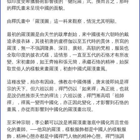
似印度受希臘藝術影響後的「犍陀羅」式。換而言之，那時
的釋氏畫未呈現中國的面貌。
由釋氏畫中「羅漢圖」這一科來觀察，情況尤其明顯。
最初的羅漢圖是由天竺的跋摩創始，來中國後有六朝時的戴
逵承接衣砵，其後初唐的盧楞伽以至五代時的貫休，所寫的
羅漢，無一不強調隆鼻、深目、廣頰、高額的梵相，服裝也
全取印度的披衣式樣，這情形，一直至五代的石恪才有所改
變。宋初畫師，如王齊翰和張元簡，承繼石恪的精神，始探
取世俗人的樣貌來畫羅漢，初創中國式羅漢畫風。
這種改變，殆亦有因綠。佛教在中國傳播，唐末後即純是禪
宗的天下。但六祖以前，禪門仍以「如來禪」為正統，也就
是說仍然推崇天竺的禪法；六祖以後，禪門漸高唱「祖師
禪」，禪風一變而中國化，亦正因此變化，才影響到石恪的
畫風，亦從而影響到中國化的羅漢畫出現。
至宋神宗朝，李公麟可以說是將羅漢畫澈底中國化而且世俗
化的畫師。──他寫的羅漢，樣貌服飾都是中國人的樣貌服
飾，精神心態亦都是中國禪門人物的精神心態。禪門強調