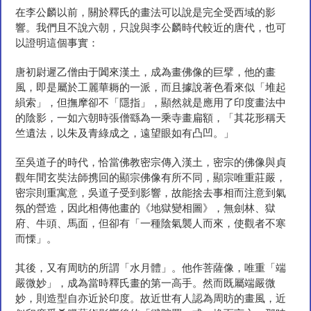
在李公麟以前，關於釋氏的畫法可以說是完全受西域的影
響。我們且不說六朝，只說與李公麟時代較近的唐代，也可
以證明這個事實：
唐初尉遲乙僧由于闐來漢土，成為畫佛像的巨擘，他的畫
風，即是屬於工麗華耨的一派，而且據說著色看來似「堆起
縜索」，但撫摩卻不「隱指」，顯然就是應用了印度畫法中
的陰影，一如六朝時張僧繇為一乘寺畫扁額，「其花形稱天
竺遺法，以朱及青綠成之，遠望眼如有凸凹。」
至吳道子的時代，恰當佛教密宗傳入漢土，密宗的佛像與貞
觀年間玄奘法師携回的顯宗佛像有所不同，顯宗唯重莊嚴，
密宗則重寓意，吳道子受到影響，故能捨去事相而注意到氣
氛的營造，因此相傳他畫的《地獄變相圖》，無劍林、獄
府、牛頭、馬面，但卻有「一種陰氣襲人而來，使觀者不寒
而慄」。
其後，又有周昉的所謂「水月體」。他作菩薩像，唯重「端
嚴微妙」，成為當時釋氏畫的第一高手。然而既屬端嚴微
妙，則造型自亦近於印度。故近世有人認為周昉的畫風，近