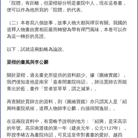
「院體」有距離，但梁楷卻分明是畫院中人，現在這卷畫，
便可以作為他所寫的「院體」的代表。
（二）本卷寫八個故事，故事人物大都與禪宗有關。我國的
道釋人物畫由實相莊嚴而轉變為帶有禪門風味，本卷可以作
為這一轉折的見證。
以下，試就這兩點略為論說。
梁楷的畫風與李公
麟
關於梁楷，過去畫史所提供的資料頗少。據《圖繪實鑑》，
我們僅知道他是南宋「嘉泰間畫院待詔」，師法賈師古而能
青出於藍，畫作「世者皆草草，謂之減筆」。
再查關於賈師古的資料，則《圖繪寶鑑》亦只謂其人是「紹
興時畫院祇候，道釋人物師李公麟，白描得閒逸狀」。
在這兩段資料中，有需略予說明的地方：「紹興」是宋高宗
的年號。高宗南渡後的第一年（建炎元年，公元1127年），
即授李晞古為畫院待詔，可見這皇帝對書畫的愛好。越四