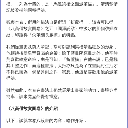
描」，列為十四的，是「馬遠梁楷之類減筆描」。清清楚楚
記敍梁楷的兩種描法。
觀察本卷，所用的描法自是所謂「折蘆描」，讀者可以從
《八高僧故實圖卷》之五〈圓澤託孕〉中汲水的那個孕婦衣
紋，印證得「尖筆細長撇捺」的特點。
我們從畫史及前人筆記，常可以讀到梁楷帶點狂放的形象，
他拒絶接受皇帝賞賜的金帶；除了替畫院寫畫之外，他平時
則喜歡率意命筆，由是可知，「折蘆描」在他來說，已是極
其工整之作，而這種畫法，大抵亦只是為了在畫院討生活才
不得已而為，倘是興到之作，我想，他還是喜歡用他的減筆
描法。
雖然如此，本卷在畫法上仍然展示出畫家的功力，畫境亦尚
簡率，讀來竟盎然覺有禪意。
《八高僧故實圖卷》的介
紹
以下，試就本卷八段畫的內容，略作介紹：