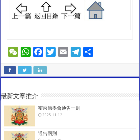
W
W
F
T
E
T
S
e
h
ac
wi
m
el
h
C
at
e
tt
ai
e
ar
h
sA
b
er
l
gr
e
at
p
o
a
最新文章推介
p
o
m
密乘佛學會通告一則
k
2025-11-12
通告兩則