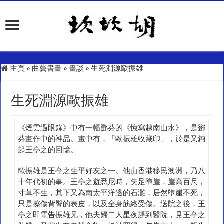
主頁
»
曲藝書畫
»
畫談
»
生死淵源歐振雄
生死淵源歐振雄
《煙雲過眼錄》中有一幅鄧芬的《憶寫越南山水》，是鄧
芬畫作中的神品。畫中有，「歐振雄收藏印」，於是又鉤
起王亭之的回憶。
歐振雄是王亭之生平好友之一。他由香港移民澳洲，乃八
十年代初的事。王亭之遊悉尼時，失足墮崖，崖高百尺，
寸草不生，其下又為南太平洋邊的石灘，居然墮崖不死，
只是擦傷背臀的表皮，以及全身筋絡受傷。送院之後，王
亭之即電告振雄兄，他夫婦二人星夜趕到醫院，見王亭之