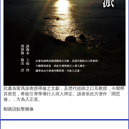
此書為甯瑪派教授禪修之文獻，及歴代祖師之口耳教授，今闡釋
其密意，希能引導學佛行人得入禪定。讀者依此方便作「聞思
修」，方為入正道。
郵購請點擊圖像