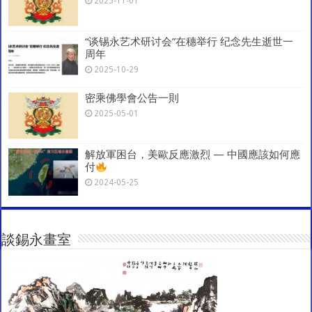
2025-11-01
“谈锡永艺术研讨会”在穗举行 纪念先生逝世一
周年
2025-10-29
密乘佛學會公告一則
2025-05-01
解放軍困台，美歐反應激烈 — 中國應該如何應
付
2024-05-25
談錫永畫室