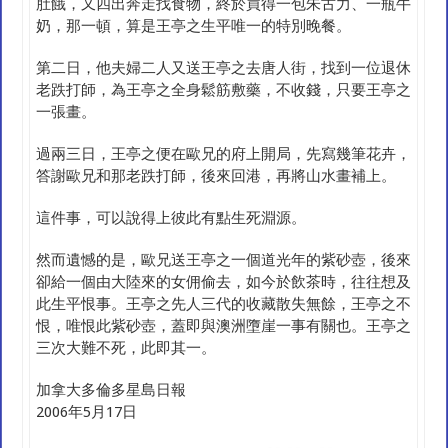
肚餓，又四出奔走找食物，終於買得一包朱古力、一瓶牛
奶，那一頓，算是王亭之生平唯一的特別晚餐。
第二日，他夫婦二人又送王亭之去唐人街，找到一位退休
老跌打師，為王亭之全身鬆筋敷藥，不收錢，只要王亭之
一張畫。
過兩三日，王亭之便在歐兄的府上開局，先寫幾筆花卉，
答謝歐兄和那老跌打師，後來回港，再將山水畫補上。
這件事，可以說得上彼此有點生死淵源。
然而遺憾的是，歐兄送王亭之一個道光年的紫砂壺，後來
卻給一個由大陸來的女佣偷去，如今於飲茶時，往往想及
此生平恨事。王亭之先人三代的收藏散失無餘，王亭之不
恨，唯恨此紫砂壺，蓋即與澳洲墮崖一事有關也。王亭之
三次大難不死，此即其一。
加拿大多倫多星島日報
2006年5月17日