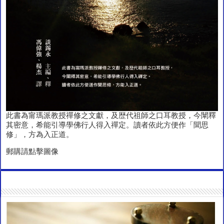
此書為甯瑪派教授禪修之文獻，及歴代祖師之口耳教授，今闡釋
其密意，希能引導學佛行人得入禪定。讀者依此方便作「聞思
修」，方為入正道。
郵購請點擊圖像