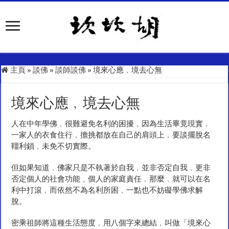
主頁
»
談佛
»
談師談佛
»
境來心應﹐境去心無
境來心應﹐境去心無
人在中年學佛﹐很難避免名利的困擾﹐因為生活畢竟現實﹐
一家人的衣食住行﹐擔挑都放在自己的肩頭上﹐要談擺脫名
韁利鎖﹐未免不切實際。
但如果知道﹐佛家只是不執著於自我﹐並非否定自我﹐更非
否定個人的社會功能﹑個人的家庭責任﹐那麼﹐就可以在名
利中打滾﹐而依然不為名利所困﹐一點也不妨礙學佛求解
脫。
密乘祖師將這種生活態度﹐用八個字來總結﹐叫做「境來心