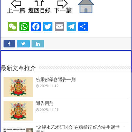
W
W
F
T
E
T
S
e
h
ac
wi
m
el
h
C
at
e
tt
ai
e
ar
h
sA
b
er
l
gr
e
at
p
o
a
最新文章推介
p
o
m
密乘佛學會通告一則
k
2025-11-12
通告兩則
2025-11-01
“谈锡永艺术研讨会”在穗举行 纪念先生逝世一