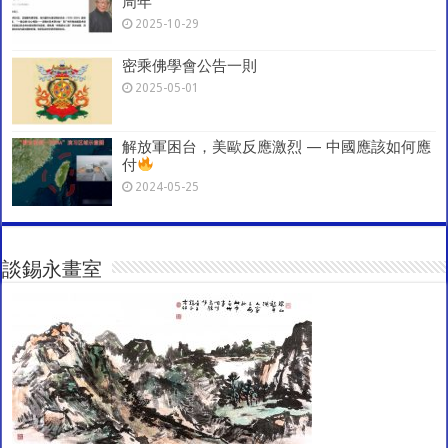
周年
2025-10-29
密乘佛學會公告一則
2025-05-01
解放軍困台，美歐反應激烈 — 中國應該如何應
付
2024-05-25
談錫永畫室