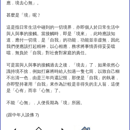
應﹐境去心無」。
甚麼是「境」呢﹖
這是指日常生活中碰到的一切境界﹐亦即個人於日常生活中
與人與事的接觸。當接觸時﹐即是「境來」﹐此時應該知
道﹐應付一切境﹐是「自我」的功能﹐功能並非虛無﹐因此
我們便應該打起精神﹐以心相應﹐務求將事情弄得妥妥噹
噹﹐無負於「自我」對社會對家庭的責任。
可是當與人與事的接觸過去之後﹐「境去」了﹐如果依然心
識持境不捨﹐例如打麻將時給人扣過一隻七筒﹐以致自己糊
不出清一色﹐由是三年尚還記恨﹐那便是「自我」的執著﹐
亦即堅持著用「自我」來作為計較是非得失的主人翁﹐這便
是「心有」而非「心無」了。
不能「心無」﹐人便長期為「境」所困。
(跟中年人談佛 7)