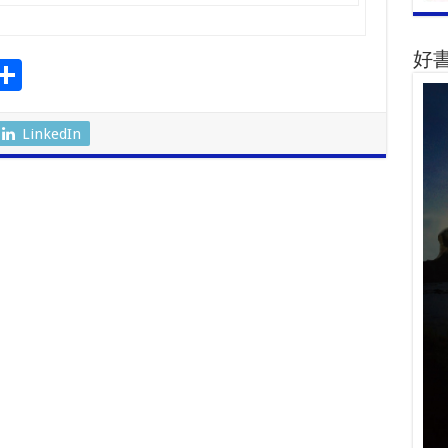
好
S
l
h
ar
LinkedIn
r
e
m