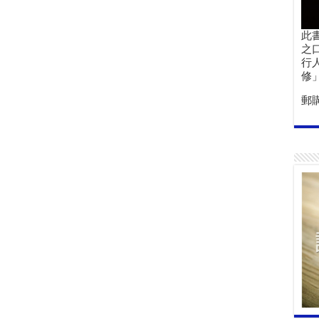
此
之
行
修
郵