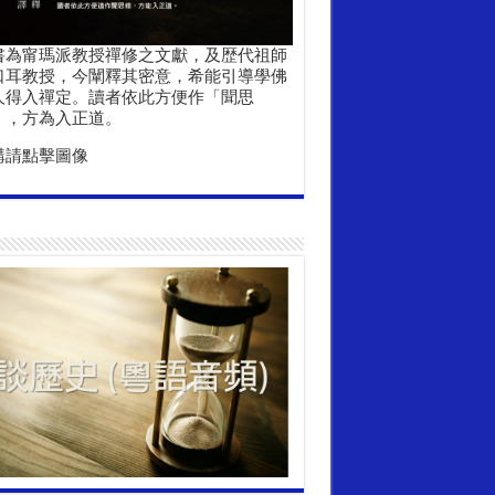
書為甯瑪派教授禪修之文獻，及歴代祖師
口耳教授，今闡釋其密意，希能引導學佛
人得入禪定。讀者依此方便作「聞思
」，方為入正道。
購請點擊圖像