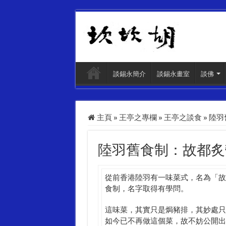
談錫永簡介
談錫永畫室
談佛
主頁
»
王亭之專欄
»
王亭之談食
»
陸羽
陸羽舊食制：故都炙
從前香港陸羽有一味菜式，名為「故
食制，名字取得有學問。
這味菜，其實只是焗豬排，其妙處只
如今已不再做這個菜，故不妨公開出