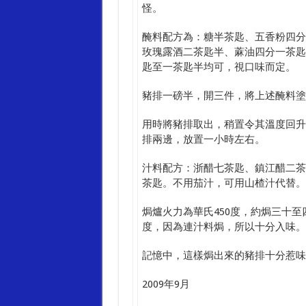
怪。
醃料配方為：糖半茶匙、五香粉四分
玫瑰露酒二茶匙半、蔴油四分一茶匙
匙至一茶匙半均可，視口味而定。
豬排一磅半，開三件，將上述醃料塗
用時將豬排取出，稍置令其溫度回升
排兩邊，放置一小時左右。
汁料配方：浙醋七茶匙、鎮江醋二茶
茶匙。不用茄汁，可用山楂汁代替。
焗爐火力為華氏450度，約焗三十
度，因為連汁料焗，所以十分入味。
記憶中，這樣焗出來的豬排十分惹味
2009年9月