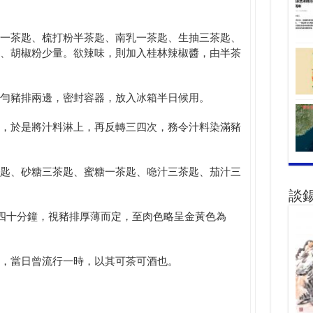
一茶匙、梳打粉半茶匙、南乳一茶匙、生抽三茶匙、
、胡椒粉少量。欲辣味，則加入桂林辣椒醬，由半茶
勻豬排兩邊，密封容器，放入冰箱半日候用。
，於是將汁料淋上，再反轉三四次，務令汁料染滿豬
匙、砂糖三茶匙、蜜糖一茶匙、喼汁三茶匙、茄汁三
談
至四十分鐘，視豬排厚薄而定，至肉色略呈金黃色為
，當日曾流行一時，以其可茶可酒也。