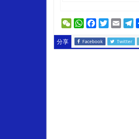
W
W
F
T
E
T
e
h
ac
wi
m
e
C
at
e
tt
ai
e
Facebook
Twitter
分享
h
sA
b
er
l
g
at
p
o
a
p
o
k