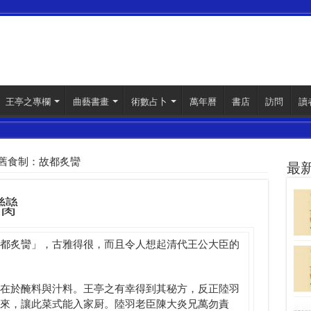
王亭之專欄
曲藝書畫
術數占卜
萬年曆
書店
訪問
讀
舊食制：故都炙臠
最
臠
都炙臠」，古雅得很，而且令人想起清代王公大臣的
在於醃料與汁料。王亭之有幸得到其秘方，反正陸羽
來，讓此菜式能入家厨。陸羽老臣陳大炎兄萬勿責