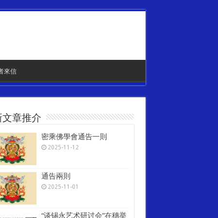
者來信
新文章推介
密乘佛學會通告一則
2025-11-12
通告兩則
2025-11-01
“谈锡永艺术研讨会”在穗举