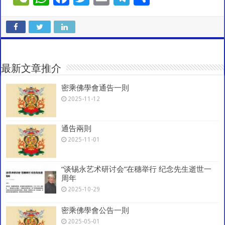
e
h
ac
wi
m
el
h
C
at
e
tt
ai
e
ar
h
sA
b
er
l
gr
e
at
p
o
a
最新文章推介
p
o
m
密乘佛學會通告一則
k
2025-11-12
通告兩則
2025-11-01
“谈锡永艺术研讨会”在穗举行 纪念先生逝世一
周年
2025-10-29
密乘佛學會公告一則
2025-05-01