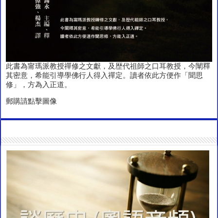
此書為甯瑪派教授禪修之文獻，及歴代祖師之口耳教授，今闡釋
其密意，希能引導學佛行人得入禪定。讀者依此方便作「聞思
修」，方為入正道。
郵購請點擊圖像