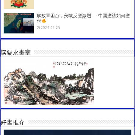
解放軍困台，美歐反應激烈 — 中國應該如何應
付
2024-05-25
談錫永畫室
好書推介