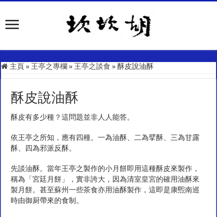
主頁
»
王亭之專欄
»
王亭之談食
»
酥皮說油酥
酥皮說油酥
酥皮有多少種？這問題並非人人能答。
依王亭之所知，應有四種。一為油酥、二為擘酥、三為甘露
酥、四為邪派反酥。
先談油酥。當年王亭之製作的小月餅即用這種酥皮來製作，
稱為「宮廷月餅」，實非誇大，因為清室皇宮的確用油酥來
製月餅。甚至蘇州一些茶食亦用油酥製作，這即是康煕南巡
時由御厨帶來的食制。