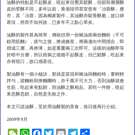
油酥的特點是不起酥皮，咬起來但覺其鬆酥，但卻與層層酥
皮的擘酥不同，多年以前，香港陸羽茶室曾有「冶蓉酥」應
市，其「冶蓉」固為獨家製作，其油酥亦鬆香酥脆，故口碑
甚佳，然而不知何故，已多年不上點心單矣。
油酥的製作甚為簡單，傳統但用一份豬油搓兩份麵粉（不可
錯用筋麵），搓勻之後，擀成條形，將兩邊向中間摺合，即
摺成三層，再擀薄，如是重覆兩三次即可。這樣的油酥即等
於暗中分層，所以焙焗之後雖不起酥皮，但已鬆酥，吃起來
亦有咬口，故口感甚佳。
製油酥有一個小秘訣，那就是當混和豬油與麵粉時，要輕輕
拌勻，搓麵粉與擀麵團時，亦千萬不可大力，否則油酥就會
生筋，吃起來有點韌，與油酥之酥相反。若吃一件餅，咬起
來忽酥忽韌，自然是失敗之作。
本文只談油酥，至於用油酥製的茶食，俟日後再行介紹。
2009年9月
W
W
F
T
E
T
S