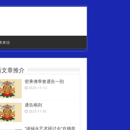
者來信
新文章推介
密乘佛學會通告一則
2025-11-12
通告兩則
2025-11-01
“谈锡永艺术研讨会”在穗举