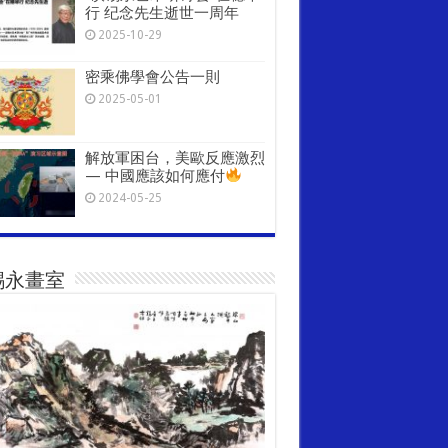
行 纪念先生逝世一周年
2025-10-29
密乘佛學會公告一則
2025-05-01
解放軍困台，美歐反應激烈
— 中國應該如何應付
2024-05-25
錫永畫室