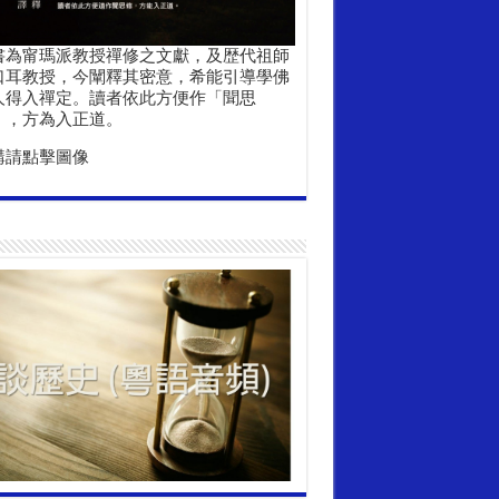
書為甯瑪派教授禪修之文獻，及歴代祖師
口耳教授，今闡釋其密意，希能引導學佛
人得入禪定。讀者依此方便作「聞思
」，方為入正道。
購請點擊圖像