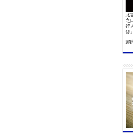
此
之
行
修
郵