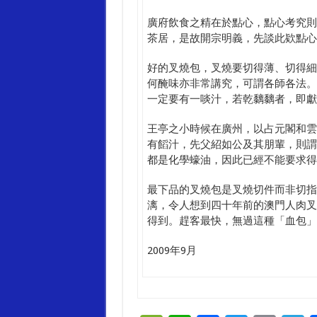
廣府飲食之精在於點心，點心考究則
茶居，是故開宗明義，先談此欵點心
好的叉燒包，叉燒要切得薄、切得細
何醃味亦非常講究，可謂各師各法。
一定要有一啖汁，若乾黐黐者，即獻
王亭之小時候在廣州，以占元閣和雲
有饀汁，先父紹如公及其朋輩，則謂
都是化學蠔油，因此已經不能要求得
最下品的叉燒包是叉燒切件而非切指
漓，令人想到四十年前的澳門人肉叉
得到。趕客最快，無過這種「血包」
2009年9月