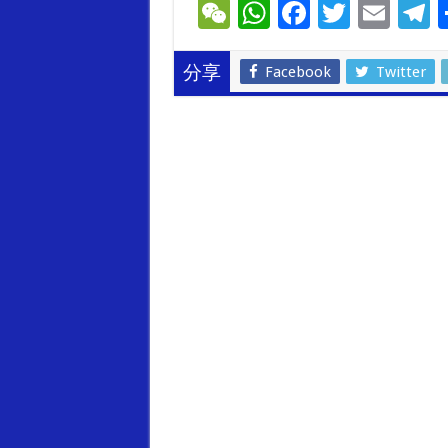
W
W
F
T
E
T
e
h
ac
wi
m
e
C
at
e
tt
ai
e
Facebook
Twitter
分享
h
sA
b
er
l
g
at
p
o
a
p
o
k