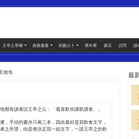
王亭之專欄
曲藝書畫
術數占卜
萬年曆
書店
訪問
讀
叉燒包
最
地都有讀者語王亭之云：「最喜歡你講飲講食。」
遲，手頭的書亦只兩三本，因此最好是寫飲食文字，
者之所望，由是便決定寫一組文字，一談王亭之的飲