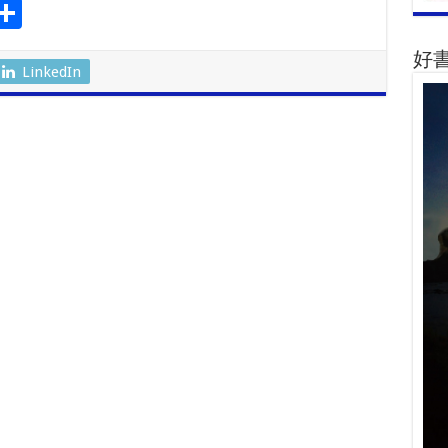
S
l
h
好
ar
LinkedIn
r
e
m