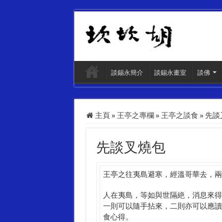
談錫永簡介
談錫永畫室
談佛
主頁
»
王亭之專欄
»
王亭之談食
»
先談
先談叉燒包
王亭之往夷島避寒，經溫哥華去，兩
人在夷島，等如與世隔絶，消息來得
一則可以隨手拈來，二則亦可以應讀
食心得。