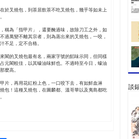
在於叉燒包，到茶居飲茶不吃叉燒包，幾乎等如未上
。
，稱為「指甲片」，還要醃過味，故除刀工之外，如
不過萬變不離其宗者，則為蒸出來的叉燒包，一咬，
汁不足，定不合格。
來閣的叉燒包最有名，兩家字號的饀味示同，但同樣
占元閣較佳，以其蠔油味鮮也。不過時至今日，蠔油
那麼高。
甲片，再用花紅粉上色，一口咬下去，有如鮮血淋
談
燒包！這種叉燒包，在圖麟都、溫哥華以及夷島都吃
。