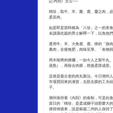
記‧內則》文云──
檮珍，取牛、羊、麋、鹿、麕之肉，
柔其肉。
如是即是當時稱為「八珍」之一的美
未讀過此篇的男士解釋一下，以免他
選用牛、羊、大角鹿、鹿、獐的「脄
裏肉，全瘦無肥，肉味至厚。「各物
用木槌將肉捶爛，一如今人之製牛丸
蒸熟），再除去肉膜，然後柔搓成形
這便是最古老的肉丸製法。今日潮州
市場買回來的凍貨，去筋去膜的工夫
子。
潮州保持着《內則》的食制，可是此
當日的「檮珍」是柔成獅子頭那麼大
便得倒過來，說是蘇揚二州的人保持