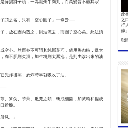
一是蘇揚獅子頭，一為潮州牛肉丸，而萬變皆不離其宗
此
之
子頭之名，只有「空心圓子」一條云──
行
修
饀子，放在團內蒸之，則油流去，而團子空心矣。此法鎮
郵
製成空心。然而亦不可謂其純屬花巧，倘用脢肉時，嫌太
法，肉不肥則欠滑，加生粉則太潺泡，是則由滲出來的油
為它先炸後蒸，於炸時早就吸收了油。
──
香蕈、笋尖、荸薺、瓜羌之類，斬成細醬，加芡粉和捏成
入口鬆脆。
有所見。」