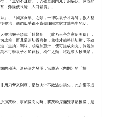
內行，「宜切不宜斬」，的確是製肉丸子的秘訣。像他那
過甚，難怪便只能「入口鬆脆」。
菜系」、「國宴食單」之類，一律以袁子才為師，教人整
然後整治，他們似乎都不肯聽隨園本家致華先生的話。
厨人整治獅子頭或「麒麟疍」（此乃王亭之家厨美食），
細切成粒，而且還須切得齊整，然後才能將筋切斷，不致
秋油（生抽）調味，或略加葱汁，便可搓成肉丸，倘若加
千萬不可學袁子才加菰粒、松仁之類，吃起來大殺風景，
子頭的秘訣。這秘訣之發明，當勝過《內則》的「檮
而非用刀背來刴琢，是故肉汁不致過份損失，此亦當不成
要少加芡粉，寧願搓肉丸時，將芡粉搽滿雙掌然後搓，是