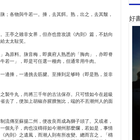
必脄；各物與牛若一。捶，去其餌。熟，出之，去其皽，
好
食。王亭之雖非女界，但亦也曾攻讀《內則》篇，不妨向
們給太太耻笑。
肉」為原料。脄音梅，即廣府人熟悉的「脢肉」，亦即脊
與牛若一」，即是可任選一種肉，但通常用牛肉。
。一邊捶，一邊挑去筋腱。至捶到足够時（即是熟，並非
。
人之製牛丸，尚將三千年的古法保存。只可惜如今在超級
給省去了，便加上胡椒亦腥膻無比，端的不丟潮州人的面
食制流傳至蘇揚二州，便改良而成為獅子頭了。又或者，
的一個丸子，肉也沒檮得如今潮州那麼爛，若如是，事情
了《內則》之遺風，而潮人則有所改變。總而言之，「檮