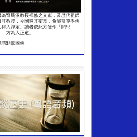
書為甯瑪派教授禪修之文獻，及歴代祖師
口耳教授，今闡釋其密意，希能引導學佛
人得入禪定。讀者依此方便作「聞思
」，方為入正道。
購請點擊圖像