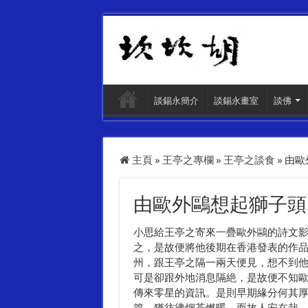
談錫永簡介
談錫永畫室
談佛
主頁
»
王亭之專欄
»
王亭之談食
»
由歐
由歐外鷗想起獅子頭
小思給王亭之寄來一疊歐外鷗的詩文
之，是故便將他後期在香港發表的作
州，跟王亭之隔一兩天便見，想不到
可是卻跟外地消息隔絶，是故便不知
傳來零星的資訊。是則早期緣分何其