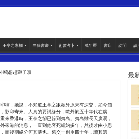
王亭之專欄
曲藝書畫
術數占卜
萬年曆
書店
訪問
讀
外鷗想起獅子頭
最
影印稿，她說，不知道王亭之跟歐外原來有深交，如今知
品，影印寄來。人真的要講緣分，歐外於五十年代在廣
他重來香港時，王亭之卻已躲到夷島。夷島雖長天廣濶，
歐外來港的消息，一直到他客死紐約多年，然後才由小思
厚，而後期緣分何其薄也。舊交一別垂四十年，讀其遺