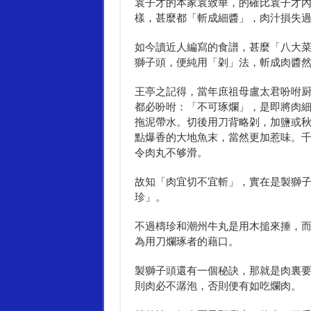
袁子才的本家袁致華，的確比袁子才
樣，甚麼都「斬成細醬」，肉汁損失
如今讀近人編寫的食譜，甚麼「八大
獅子頭，便純用「刴」法，斬成肉醬
王亭之記得，當年庶祖母盧太君吩咐
都必吩咐：「不可琢爛」，是即將肉
拖泥帶水。切後用刀背略刴，加鹽或
點爆香的大地魚末，當然更加惹味。
令肉丸不够滑。
故知「肉宜切不宜斬」，實在是製獅
珍」。
不過檮珍和潮州牛丸是用木搥來捶，
為用刀爛琢者的藉口。
製獅子頭還有一個秘訣，那就是肉裏
則肉必不潺泡，否則便有如吃爛肉。