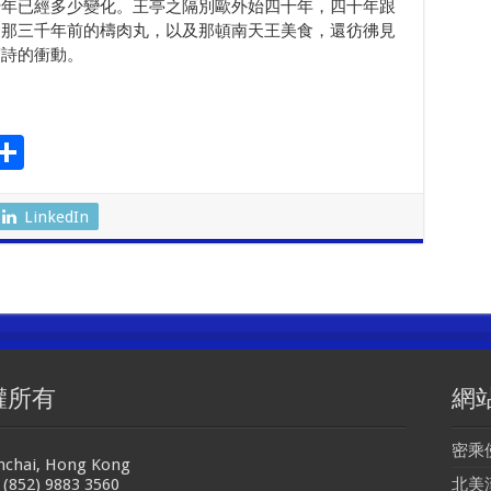
千年已經多少變化。王亭之隔別歐外始四十年，四十年跟
念那三千年前的檮肉丸，以及那頓南天王美食，還彷彿見
寫詩的衝動。
S
l
h
ar
LinkedIn
r
e
m
權所有
網
密乘
anchai, Hong Kong
 (852) 9883 3560
北美