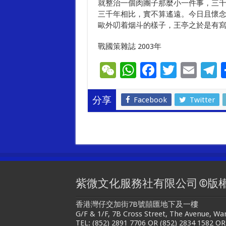
就整治一個肉團子那麼小一件事，三
三千年相比，實不算遙遠。今日且懷
歐外叨着烟斗的樣子，王亭之於是有
戰國策雜誌 2003年
W
W
F
T
E
T
e
h
ac
wi
m
e
C
at
e
tt
ai
e
Facebook
Twitter
分享
h
sA
b
er
l
g
at
p
o
a
p
o
k
紫微文化服務社有限公司 ©版
香港灣仔交加街7B號囍匯地下及一樓
G/F & 1/F, 7B Cross Street, The Avenue, W
TEL: (852) 2891 7706 OR (852) 2834 1582 OR