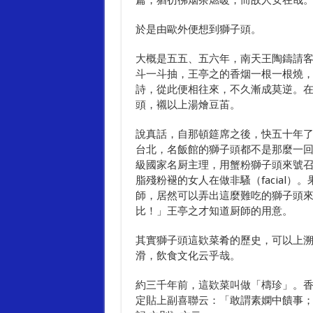
篇，猶彷彿烟茶燃暖，而故人安在哉
於是由歐外便想到獅子頭。
大概是五五、五六年，南天王陶鑄請
斗一斗抽，王亭之的香烟一根一根燒
詩，從此便相往來，不久漸成莫逆。
頭，襯以上湯燴豆苖。
說真話，自那頓筵席之後，快五十年
台北，名飯館的獅子頭都不是那麼一
級國家名厨主理，用蟹粉獅子頭來號
脂殘粉褪的女人在做非騷（facial
師，居然可以弄出這麼難吃的獅子頭
比！」王亭之才知道厨師的用意。
其實獅子頭這欵菜肴的歷史，可以上
滑，飲食文化云乎哉。
約三千年前，這欵菜叫做「檮珍」。
定貼上副喜聯云：「敢謂素嫻中饋事