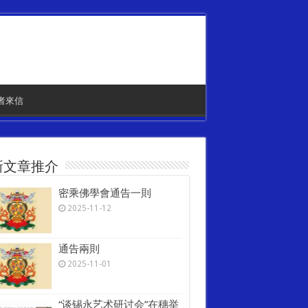
者來信
新文章推介
密乘佛學會通告一則
2025-11-12
通告兩則
2025-11-01
“谈锡永艺术研讨会”在穗举