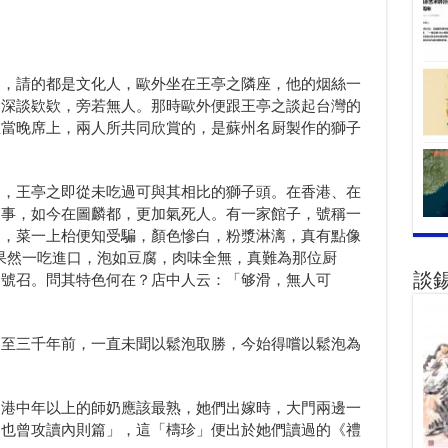
。
客，請的都是文化人，歐外坐在王亭之隣座，他的烟絲一
，深談欵欵，旁若無人。那時歐外便跟王亭之談起台灣的
在當晚席上，兩人所共同欣賞的，是蘇州名厨製作的獅子
了，王亭之即從未吃過可與其相比的獅子頭。在香港、在
回事，如今在圖麟都，更加氣死人。有一家館子，號稱一
召，菜一上枱便知受騙，顏色慘白，粉漿淋漓，真有點像
）。果然一吃進口，泡如豆腐，肉味全無，真難為那位厨
來號召。問其特色何在？店中人云：「够滑，無人可
談
溯至三千年前，一直未聞以鬆泡取勝，今始得嚐以鬆泡為
香港中年以上的師奶應該最熟，她們出嫁時，大門兩邊一
；也曾攻讀內則篇」，這「檮珍」便出於她們讀過的《禮