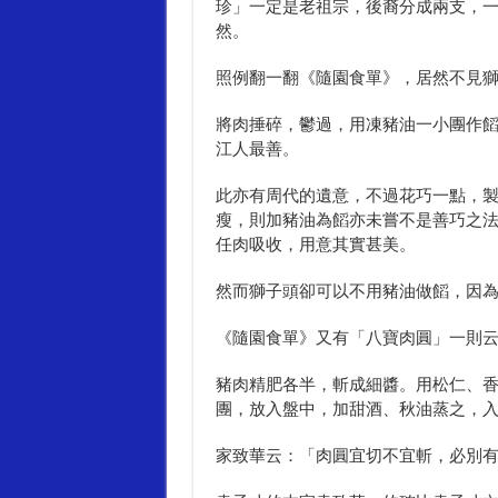
珍」一定是老祖宗，後裔分成兩支，
然。
照例翻一翻《隨園食單》，居然不見獅
將肉捶碎，鬱過，用凍豬油一小團作
江人最善。
此亦有周代的遺意，不過花巧一點，
瘦，則加豬油為饀亦未嘗不是善巧之
任肉吸收，用意其實甚美。
然而獅子頭卻可以不用豬油做饀，因
《隨園食單》又有「八寶肉圓」一則云
豬肉精肥各半，斬成細醬。用松仁、
團，放入盤中，加甜酒、秋油蒸之，
家致華云：「肉圓宜切不宜斬，必別