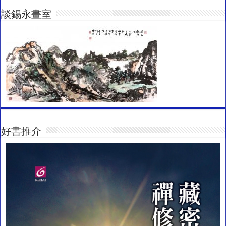
談錫永畫室
好書推介