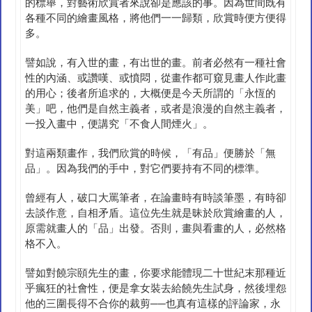
的標舉，對藝術欣賞者來說卻是應該的事。因為世間既有
各種不同的繪畫風格，將他們一一歸類，欣賞時便方便得
多。
譬如說，有入世的畫，有出世的畫。前者必然有一種社會
性的內涵、或讚嘆、或憤悶，從畫作都可窺見畫人作此畫
的用心；後者所追求的，大概便是今天所謂的「永恆的
美」吧，他們是自然主義者，或者是浪漫的自然主義者，
一投入畫中，便講究「不食人間煙火」。
對這兩類畫作，我們欣賞的時候，「有品」便勝於「無
品」。因為我們的手中，對它們要持有不同的標準。
曾經有人，破口大罵筆者，在論畫時有時談筆墨，有時卻
去談作意，自相矛盾。這位先生就是昧於欣賞繪畫的人，
原需就畫人的「品」出發。否則，畫與看畫的人，必然格
格不入。
譬如對饒宗頤先生的畫，你要求能體現二十世紀末那種近
乎瘋狂的社會性，便是拿女裝去給饒先生試身，然後埋怨
他的三圍長得不合你的裁剪──也真有這樣的評論家，永