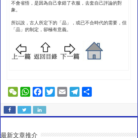
不會省悟，是因為自己拿錯了衣服，去套自己評論的對
象。
所以說，古人所定下的「品」，或已不合時代的需要，但
「品」的制定，卻極有意義。
W
W
F
T
E
T
S
e
h
ac
wi
m
el
h
C
at
e
tt
ai
e
ar
h
sA
b
er
l
gr
e
at
p
o
a
最新文章推介