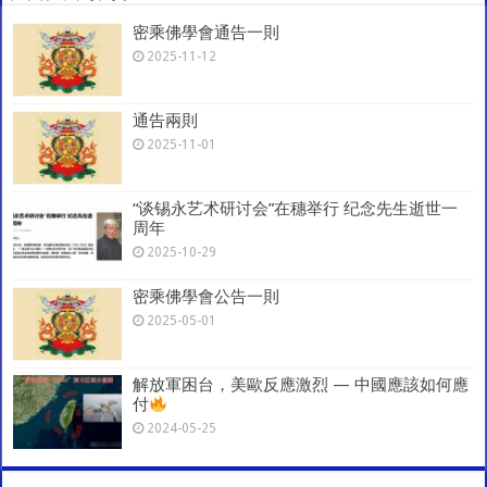
p
o
m
密乘佛學會通告一則
k
2025-11-12
通告兩則
2025-11-01
“谈锡永艺术研讨会”在穗举行 纪念先生逝世一
周年
2025-10-29
密乘佛學會公告一則
2025-05-01
解放軍困台，美歐反應激烈 — 中國應該如何應
付
2024-05-25