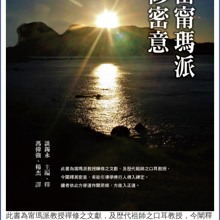
此書為甯瑪派教授禪修之文獻，及歴代祖師之口耳教授，今闡釋