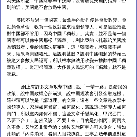
為美國所忌，中國除非舉手投降，發誓聽從美國的指揮，否
則的話，美國絶不會放過中國。
美國不放過一個國家，最拿手的動作便是發動政變、發
動顏色革命，收買一個反對黨來推翻領導人，可是這些招數
對中國卻不管用，因為中國「獨裁」。其實，並不是每一個
國家都可以像中國那樣「獨裁」，利比亞的卡扎菲給美國說
為獨裁者，要給國際法庭審判，這「獨裁者」就獨裁不起
來，結果為美國殺死。這說明甚麼？說明中國崛起的勢頭已
被絶大多數人民認可，所以根本無法用政變來推翻中國「獨
裁政權」。道理很簡單，大多數人民認可的「獨裁」就不是
獨裁。
網上有許多文章攻擊中國，說「一帶一路」是錯誤的
政策、說中國政權必然崩潰、說中國經濟會引發金融危機，
這些還可以說是「講道理」的文章，還有一些文章是攻擊中
國領導人，家族如何暴富、如何腐化，還說這些領導人如何
內鬥，所以黨內如何不穩，這些文章千變萬化，甲跟乙鬥，
乙要下台了；忽然又說，乙要上來，目的是打倒丙；阿丙久
久不倒，又說乙非常危險；然後又說阿甲亦可以倒台，諸如
此類的「內幕消息」看到人眼花撩亂。王亭之幾年前還對這