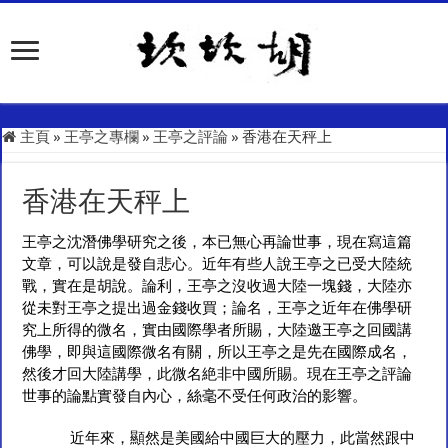
主頁
»
王亭之專欄
»
王亭之評論
»
香港在天秤上
香港在天秤上
王亭之沈潛佛學研究之後，本已無心再論世事，現在寫這篇
文章，可以說是發自悲心。近年有些人說王亭之已受大陸統
戰，實在是胡說。論利，王亭之沒收過大陸一塊錢，大陸亦
從未對王亭之提出過金錢收買；論名，王亭之近年在佛學研
究上所得的微名，實由國際學者所賜，大陸邀王亭之回國講
佛學，即與這國際微名有關，所以王亭之是先在國際成名，
然後才回大陸講學，此微名絶非中國所賜。現在王亭之評論
世事的論點實發自內心，絲毫不受任何政治的影響。
近年來，顯然是美國給中國巨大的壓力，此當然跟中