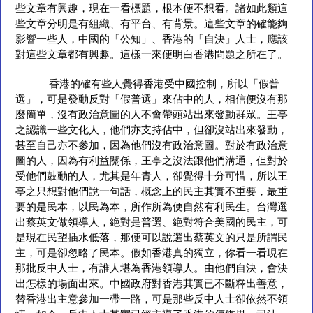
些文章有興趣，現在一看標題，根本便不想看。諸如此類這
些文章分明是有組織、有平台、有背景。這些文章的確能夠
影響一些人，中國的「公知」、香港的「自決」人士，應該
對這些文章都有興趣。這樣一來便明白香港問題之所在了。
香港的確有些人覺得香港受中國控制，所以「假普
選」，可是發動反對「假普選」來佔中的人，相信便沒有那
麼簡單，沒有政治意圖的人不會帶頭站出來發動群眾。王亭
之認識一些文化人，他們亦支持佔中，但卻沒站出來發動，
甚至自己亦不參加，因為他們沒有政治意圖。對於有政治意
圖的人，因為有利益關係，王亭之沒法跟他們溝通，但對於
受他們鼓動的人，尤其是年青人，卻覺得十分可惜，所以王
亭之只想對他們說一句話，概念上的民主其實不重要，最重
要的是民本，以民為本，所作所為便自然有利民生。台灣選
出蔡英文做領導人，絶對是普選、絶對符合美國的民主，可
是現在民望插水低落，那便可以說選出蔡英文的只是所謂民
主，可是卻忽略了民本。假如香港真的獨立，你看一看現在
那批反中人士，有誰人堪為香港領導人。由他們自決，會決
出怎樣的場面出來。中國政府對香港其實已不斷釋出善意，
替香港出主意參加一帶一路，可是那些反中人士卻依然不領