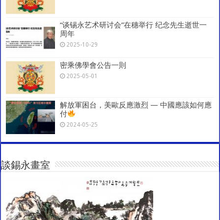
“谈锡永艺术研讨会”在穗举行 纪念先生逝世一
周年
2025-10-29
密乘佛學會公告一則
2025-05-01
解放軍困台，美歐反應激烈 — 中國應該如何應
付
2024-05-25
談錫永畫室