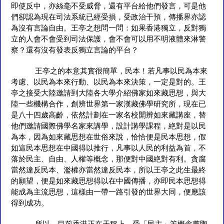
即使反中，亦絲毫不受威脅，還有平台給他們發言，可是他
們卻認為現在司法系統已經受損，受政治干預，傳播界亦認
為沒有言論自由。王亭之想問一問：如果香港獨立，反對獨
立的人會不會受到司法保護，會不會可以用不明液體來淋警
察？還有沒有發表反獨立言論的平台？
王亭之的本意其實很簡單，民本！若凡事以民為本來
考慮、以民為本來行動、以民為本來決策，一定是對的。王
亭之接受大陸邀請到大陸各大學介紹佛家如來藏思想，與大
陸一些機構合作，創辨世界第一家漢藏佛學研究所，現在已
是八十四歲高齡，依然計劃在一家名校開辨如來藏講座，替
他們邀請國際佛學名家來講學，設計講學課程，絶對是以民
為本，因為如來藏思想在世俗來說，恰恰便是民本思想，假
如這民本思想在中國得以推行，凡事以人民的利益為首，不
落於民主、自由、人權等概念，那便對中國絶對有利。貪腐
當然違反民本、濫權亦當然違反民本，所以王亭之此生最終
的願望，便是如來藏思想得以在中國傳播，亦即民本思想得
能成為主流思想，這樣由一帶一路引發的世界大同，便應該
得到成功。