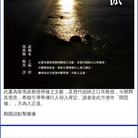
此書為甯瑪派教授禪修之文獻，及歴代祖師之口耳教授，今闡釋
其密意，希能引導學佛行人得入禪定。讀者依此方便作「聞思
修」，方為入正道。
郵購請點擊圖像