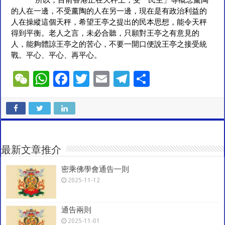
所以，目前香港正在天秤上，受「民主」等概念薰陶
的人在一邊，不受薰陶的人在另一邊，現在是有政治利益的
人在操縱這個天秤，希望王亭之提出的民本思想，能令天秤
得到平衡。老人之言，未必合聽，只願對王亭之有意見的
人，能夠體諒王亭之的苦心，不要一開口便說王亭之接受統
戰。平心、平心、再平心。
W
W
F
T
E
T
S
e
h
ac
wi
m
el
h
C
at
e
tt
ai
e
ar
h
sA
b
er
l
gr
e
at
p
o
a
最新文章推介
p
o
m
密乘佛學會通告一則
k
2025-11-12
通告兩則
2025-11-01