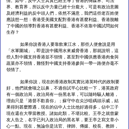
情。如今，反中人士其實已經主導了香港的傳媒界、司法
界、教育界，所以反中力量已經十分龐大，可是有政治意圖
及經濟利益的反中頭人們，依然不滿意，我們這些老百姓便
應該想一想：香港受美國支配對香港有甚麼利益、香港脫離
了中國的領導對香港有甚麼利益、香港不依靠中國試問如何
生存？
如果你說香港人要靠飲東江水，那些人便會說是用
「水軍圍城」，即是說中國用水來威脅香港，那就說明，這
些人對中國支持香港並不領情，甚至對中國供應香港肉食與
蔬菜亦不領情，難怪對中國支持香港參與一帶一路便亦毫不
領情了。
如果你說，現在的香港政制其實比港英時代的政制要
好，他們就會嗤之以鼻，不過你試平心比較一下，港英政府
有一個政治局，政治局有一份黑名單，可以隨時驅人離港，
理由只是「港督不歡喜你」；蘇守中在尖沙咀碼頭示威，結
果得到甚麼際遇，現在的佔中人士比他好過得多，佔中三子
現在還在大學當教授。諸如此類，不堪比較。王亭之就曾蒙
友人告之，名字已列入政治局的黑名單，要王亭之寫文章小
心一點。現在，無論你是法官、律師、傳媒、校長、教師，