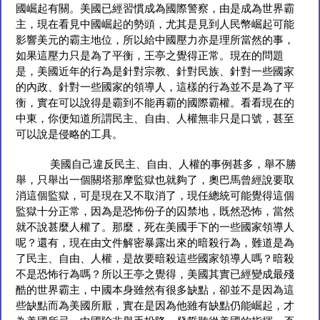
國崛起有關。美國已經習慣成為國際警察，由是成為世界霸
主，現在看見中國崛起的勢頭，尤其是見到人民幣崛起可能
影響美元的霸主地位，所以給中國壓力亦是理所當然的事，
如果這壓力只是為了平衡，王亭之覺得正常。現在的問題
是，美國近年的行為是針對宗教、針對民族、針對一些國家
的內政、針對一些國家的領導人，這樣的行為並不是為了平
衡，實在可以說得是霸到不能再霸的國際霸權。看看現在的
中東，你便知道所謂民主、自由、人權無非只是口號，甚至
可以說是侵略的工具。
美國自己違反民主、自由、人權的事例甚多，舉不勝
舉，只舉出一個關塔那摩監獄也就夠了，奧巴馬曾經說要取
消這個監獄，可是現在又不取消了，現任總統可能覺得這個
監獄十分正常，因為是恐怖份子的囚禁地，既然恐怖，當然
就不說甚麼人權了。那麼，死在美國手下的一些國家領導人
呢？還有，現在由文件解密暴露出來的暗殺行為，難道是為
了民主、自由、人權，是故要暗殺這些國家領導人嗎？暗殺
不是恐怖行為嗎？所以王亭之覺得，美國其實已經變成最殘
酷的世界霸主，中國本身雖然有很多缺點，卻並不是因為這
些缺點而為美國所厭，實在是因為他雖有缺點仍能崛起，才