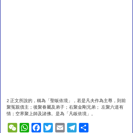
2 正文所說的，稱為「聖皈依境」，若是凡夫作為主尊，則前
聚冤親債主；後聚眷屬及弟子；右聚金剛兄弟； 左聚六道有
情；空界聚上師及諸佛。是為「凡皈依境」。
W
W
F
T
E
T
S