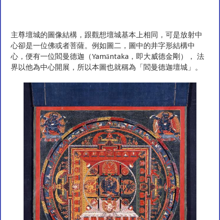
主尊壇城的圖像結構，跟觀想壇城基本上相同，可是放射中
心卻是一位佛或者菩薩。例如圖二，圖中的井字形結構中
心，便有一位閻曼德迦（Yamāntaka，即大威德金剛）， 法
界以他為中心開展，所以本圖也就稱為「閻曼德迦壇城」。