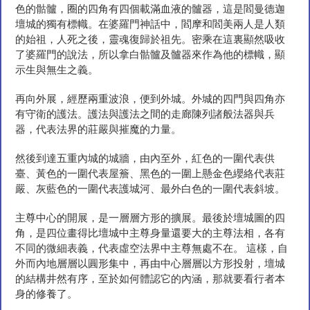
色的骷髗，圈的四角有四個載滿血液的髗器，這是閻曼德迦
壇城的獨有標幟。在婆羅門神話中，閻摩和閻美兩人是人類
的始祖，人死之後，靈魂復歸於祖先。密乘在這裏顯然吸收
了婆羅門的說法，所以拿白骷髗及髗器來作為他的標幟，顯
示生與無生之義。
再向外展，經歷兩重波浪，便到外城。外城的四門與四角亦
有守衛的護法。護法與護法之間的走廊陳列諸般法器與兵
器，代表法界的莊嚴與摧魔的力量。
然後到達五重內城的城牆，由內至外，紅色的一圍代表供
臺、黃色的一圍代表屋簷、黑色的一圍上懸金色纓絡代表莊
嚴、灰藍色的一圍代表護城河、最外白色的一圍代表斜坡。
主尊中心的開展，是一層層方形的擴展。最後於壇城圖的四
角，是四位畫得比壇城中主尊身量還要大的主尊法相，各有
不同的微細表義，代表虛空法界中主尊無處不在。 這樣，自
外而內地層層以圓形集中，再由中心層層以方形投射，壇城
的結構井然有序，至於如何體認它的內涵，那就要看行者本
身的修養了。