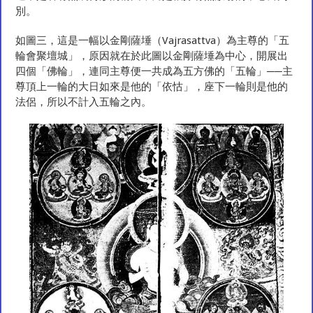
別。
如圖三，這是一幅以金剛薩埵（Vajrasattva）為主尊的「五
輪會聚壇城」，原因就在於此圖以金剛薩埵為中心，開展出
四個「佛輪」，連同主尊便一共成為五方佛的「五輪」──主
尊頂上一輪的大日如來是他的「依怙」，座下一輪則是他的
法侶，所以不計入五輪之內。