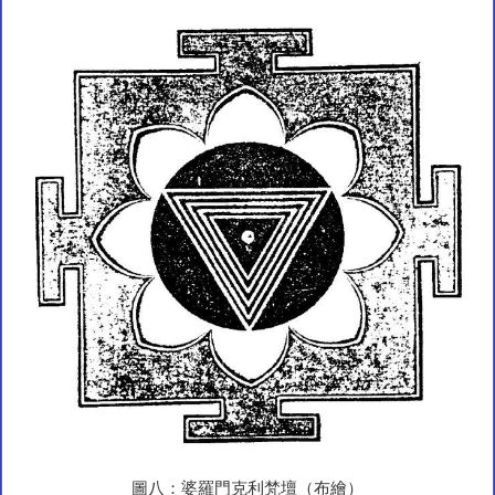
圖八：婆羅門克利梵壇（布繪）