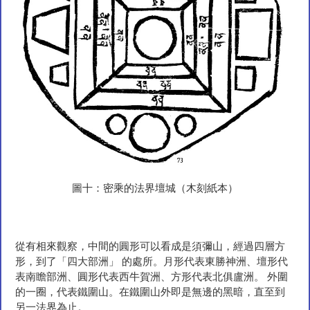
圖十：密乘的法界壇城（木刻紙本）
從有相來觀察，中間的圓形可以看成是須彌山，經過四層方
形，到了「四大部洲」 的處所。月形代表東勝神洲、壇形代
表南瞻部洲、圓形代表西牛賀洲、方形代表北俱盧洲。 外圍
的一圈，代表鐵圍山。在鐵圍山外即是無邊的黑暗，直至到
另一法界為止。