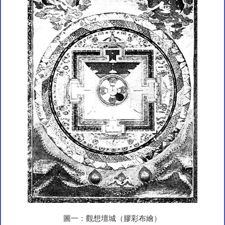
圖一：觀想壇城（膠彩布繪）