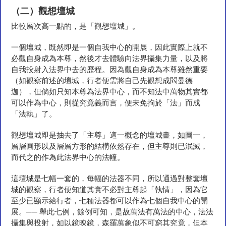
（二）觀想壇城
比較層次高一點的，是「觀想壇城」。
一個壇城，既然即是一個自我中心的開展，因此實際上就不
必觀自身成為本尊，然後才去體驗向法界攝集力量，以及將
自我投射入法界中去的歷程。因為觀自身成為本尊雖然重要
（如觀察前述的壇城，行者便需將自己先觀想成閻曼德
迦），但倘如只知本尊為法界中心，而不知法中萬物其實都
可以作為中心，則從究竟義而言，便未免拘於「法」而成
「法執」了。
觀想壇城即是抽去了「主尊」這一概念的壇城畫，如圖一，
層層圓形以及層層方形的結構依然存在，但主尊則已泯滅，
而代之的作為此法界中心的法幢。
這壇城是七幅一套的，每幅的法器不同，所以通過對整套壇
城的觀察，行者便知道其實不必對主尊起「執情」，因為它
至少已顯示給行者，七種法器都可以作為七個自我中心的開
展。── 舉此七例，餘例可知，是故萬法有萬法的中心，法法
攝集與投射，如以鏡映鏡，森羅萬象似不可窮其究竟，但本