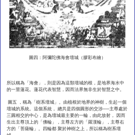
圖四：阿彌陀佛海會壇城（膠彩布繪）
所以稱為「海會」，則是因為這類壇城的根，是地界海水中
的一莖蓮花。蓮花代表智慧，因而法界無非生於智慧之中。
圖五 ，稱為「樹系壇城」。由植根於地界的神樹，生起一個
壇城的系統。這個系統， 總共是四個圓形的交涉──主尊處於
三圓相交的中心，是為壇城最主要的一輪，由此放射， 因而
生出主尊頂上的「佛輪」，主尊左方的「羅漢輪」，主尊右
方的「菩薩輪」。四輪都 聚於神樹之上，所以稱為樹系壇