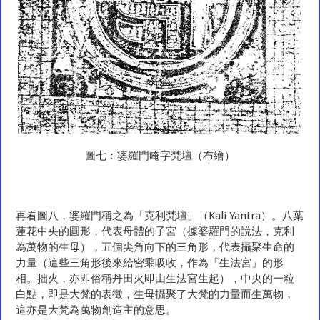
圖七：婆羅門唵字梵壇（布繪）
再看圖八，婆羅門稱之為「克利梵壇」（Kali Yantra）。八葉
蓮花中央的圓形，代表母體的子宮（據婆羅門的說法，克利
為萬物的生母），五個尖角向下的三角形，代表攝聚生命的
力量（這些三角形後來給密乘吸收，作為「生法宮」的形
相。拙火，亦即俗稱丹田火即由生法宮生起），中央的一粒
白點，即是大梵的表徵，生母攝聚了大梵的力量而生萬物，
這亦是大梵為萬物創造主的意思。