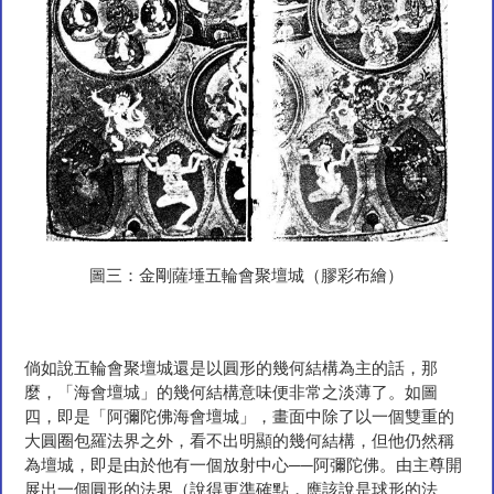
圖三：金剛薩埵五輪會聚壇城（膠彩布繪）
倘如說五輪會聚壇城還是以圓形的幾何結構為主的話，那
麼，「海會壇城」的幾何結構意味便非常之淡薄了。如圖
四，即是「阿彌陀佛海會壇城」，畫面中除了以一個雙重的
大圓圈包羅法界之外，看不出明顯的幾何結構，但他仍然稱
為壇城，即是由於他有一個放射中心──阿彌陀佛。由主尊開
展出一個圓形的法界（說得更準確點，應該說是球形的法