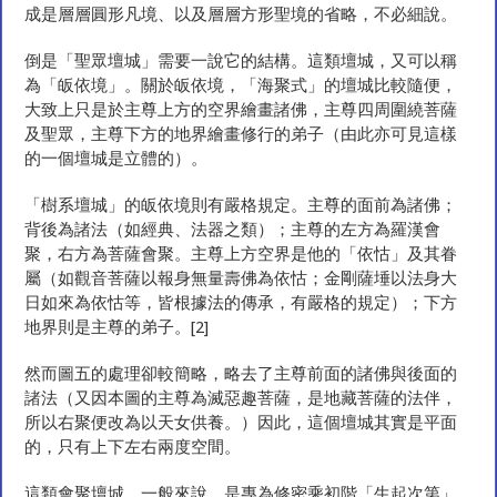
成是層層圓形凡境、以及層層方形聖境的省略，不必細說。
倒是「聖眾壇城」需要一說它的結構。這類壇城，又可以稱
為「皈依境」。關於皈依境，「海聚式」的壇城比較隨便，
大致上只是於主尊上方的空界繪畫諸佛，主尊四周圍繞菩薩
及聖眾，主尊下方的地界繪畫修行的弟子（由此亦可見這樣
的一個壇城是立體的）。
「樹系壇城」的皈依境則有嚴格規定。主尊的面前為諸佛；
背後為諸法（如經典、法器之類）；主尊的左方為羅漢會
聚，右方為菩薩會聚。主尊上方空界是他的「依怙」及其眷
屬（如觀音菩薩以報身無量壽佛為依怙；金剛薩埵以法身大
日如來為依怙等，皆根據法的傳承，有嚴格的規定）；下方
地界則是主尊的弟子。[2]
然而圖五的處理卻較簡略，略去了主尊前面的諸佛與後面的
諸法（又因本圖的主尊為滅惡趣菩薩，是地藏菩薩的法伴，
所以右聚便改為以天女供養。）因此，這個壇城其實是平面
的，只有上下左右兩度空間。
這類會聚壇城，一般來說，是專為修密乘初階「生起次第」