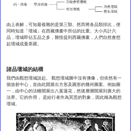
由上表解，可知最複雜的是第三類。然而將各品類排比，便
同時知道「壇城」在西藏佛畫中所佔的比重。大小共計六
品，壇城即佔五品之多，難怪提到西藏佛畫，人們自然會想
起壇城或曼荼羅。
諸品壇城的結構
我們由觀想壇城說起。 觀想壇城圖中沒有佛像，但依然有一
個放射中心，並由此開展出方形及圓形的幾何圖案。例如圖
一，由中心的法幢開展出八葉蓮花，然後層層開展到廣大的
法界。它的作用， 是給行者作為冥思的對象，因此稱為觀想
壇城。