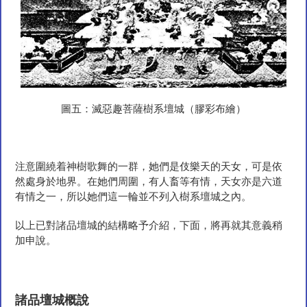
圖五：滅惡趣菩薩樹系壇城（膠彩布繪）
注意圍繞着神樹歌舞的一群，她們是伎樂天的天女，可是依
然處身於地界。在她們周圍，有人畜等有情，天女亦是六道
有情之一，所以她們這一輪並不列入樹系壇城之內。
以上已對諸品壇城的結構略予介紹，下面，將再就其意義稍
加申說。
諸品壇城概說