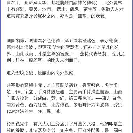
自在天、那羅延天等，都是婆羅門諸神的轉化），此外屍林
中有羅剎、藥叉、沙門、 武士、餓鬼、畜生等，象徵天人六
道其實都處身於屍林之內，亦即是「無常」的表義。
圓圖的第四圈畫着各色蓮瓣，第五圈着淺赭色，表示蓮座；
第六圈是海波，即蓮花 所生的智慧海，這亦即是聖凡的分
界，由此以內，才是主尊的宮殿。──蓮花代表智慧， 聖凡之
別，只在「般若智」的開與未開而已。
進入聖境之後，應該由內向外觀察。
井字形的宮殿中間，是主尊閻曼德迦，身青藍色，多手多
足，作丁字立，手持諸般法器，主要兩手捧滿血髗器。由他
向四方投射，分成白、黃、紅、綠四種色光。──東方 白色、
南方黃色、西方紅色、北方綠色。依順時針方向旋轉，分別
代表諸法的生、住、異、滅。
於四色光中，有八大明王分居井字外圍的八格，他們即是主
尊的眷屬，其法器及身儀一如主尊。再向外開展，是一圈白