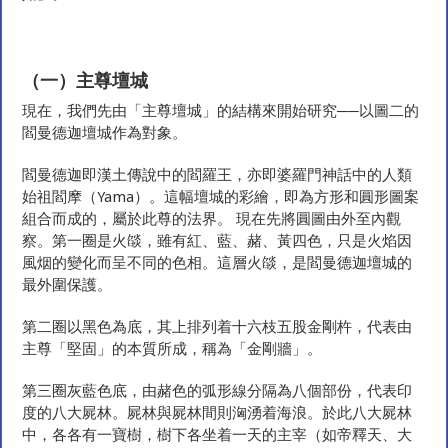
（一）主尊壇城
現在，我們先由「主尊壇城」的結構來開始研究──以圖二的
閻曼德迦壇城作為對象。
閻曼德迦即漢土傳說中的閻羅王，亦即婆羅門神話中的人類
始祖閻摩（Yama）。這幅壇城的彩繪，即為方形和圓形圖案
組合而成的，屬於此尊的法界。 現在先將圓圖由外至內觀
察。第一圈是火燄，雖有紅、藍、赭、黃四色，只是火焰因
風烟的變化而呈不同的色相。這層火燄，是閻曼德迦壇城的
最外圍保護。
第二圈以黑色為底，其上排列着十六枝五股金剛杵，代表由
主尊「堅固」的本質所成，稱為「金剛牆」。
第三圈灰藍色底，由赭色的弧形線分隔為八個部份，代表印
度的八大屍林。屍林與屍林間則洶湧着海浪。於此八大屍林
中，各各有一寶樹，樹下各坐着一天的主宰（如帝釋天、大