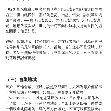
但從無相來觀察，中尖的圓形亦可以代表有相狀而無自性的
虛空，但由此投射，卻成為息災、增益、懷愛、誅滅等世間
四事業法。──圓形代表息災、方形代表增益、月形代表懷
愛、壇形代表誅滅。世間的一切事業法無非只是無自性的虛
空開展，如是如是。
觀察「觀想壇城」時如何證悟，亦在行者自己，因為已經把
法界簡別為最簡單的模式了。當然，若知道心即是壇城，那
時行者便已無須假借圖像，這亦是禪宗的境界，只不過要達
到這境界談何容易。
（三）會聚壇城
至於「五輪會聚」壇城，說起來很簡單，只不過等於僅顯示
「主尊壇城」的中圍。如圖三，主尊為金剛薩埵
（Vajrasattva），以毘盧遮那佛（即大日如來）居頂作為
「頂嚴」，座下一輪是他的法侶；再加上旁邊四輪，便構成
一個以金剛薩埵為主尊的五方佛壇城。因而可以將整幅圖看