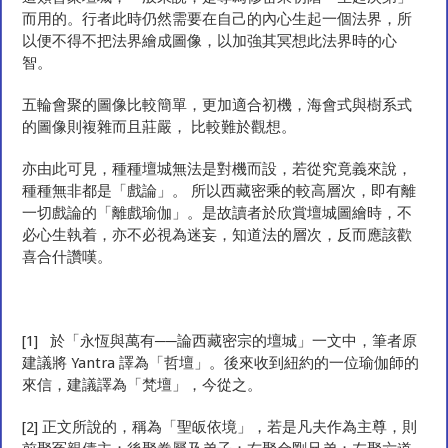
而用的。行者此時仍然需要在自己的內心生起一個法界，所
以便不得不把法界繪成圖像，以加強其冥想此法界時的心
智。
五輪會聚的圖像比較簡單，更加適合初機，海會式與樹系式
的圖像則複雜而且莊嚴， 比較難於觀想。
亦由此可見，種種壇城無法是對機而設，若從究竟義來說，
種種無非都是「戲論」。 所以西藏密乘的較高層次，即有離
一切戲論的「離戲瑜伽」。是故讀者於欣賞壇城圖繪時，不
必心生執着，亦不必視為迷妄，知道法的層次，反而應該歡
喜合什讚嘆。
[1] 於「永恆與萬有──論西藏密宗的壇城」一文中，筆者原
建議將 Yantra 譯為「哲壇」。後來收到紐約的一位瑜伽師的
來信，建議譯為「梵壇」，今從之。
[2] 正文所說的，稱為「聖皈依境」，若是凡夫作為主尊，則