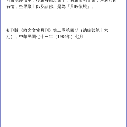
前聚冤親債主；後聚眷屬及弟子；右聚金剛兄弟；左聚六道
有情；空界聚上師及諸佛。是為「凡皈依境」。
初刊於《故宮文物月刊》第二卷第四期（總編號第十六
期），中華民國七十三年（1984年）七月