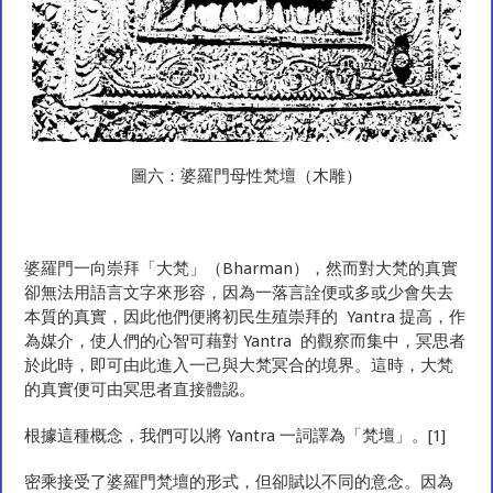
圖六：婆羅門母性梵壇（木雕）
婆羅門一向崇拜「大梵」（Bharman），然而對大梵的真實
卻無法用語言文字來形容，因為一落言詮便或多或少會失去
本質的真實，因此他們便將初民生殖崇拜的 Yantra 提高，作
為媒介，使人們的心智可藉對 Yantra 的觀察而集中，冥思者
於此時，即可由此進入一己與大梵冥合的境界。這時，大梵
的真實便可由冥思者直接體認。
根據這種概念，我們可以將 Yantra 一詞譯為「梵壇」。[1]
密乘接受了婆羅門梵壇的形式，但卻賦以不同的意念。因為