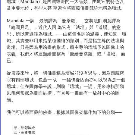
壇城（Mandala）是西藏繪畫的一大品類，由於它的特色以
及重要地位，有些人甚 至索性將西藏佛畫籠統地稱為壇城。
Mandala 一詞，最初譯為「曼荼羅」，玄奘法師則意譯為
「輪圓具足」，近代人因 為它有「法壇」與「道場」的意
思，所以普遍譯為壇城。──由這個名詞的涵義，便知道「壇
城」其實並非用來指某種圖繪的類別，而是指主尊的法壇與
道場。只是因為用繪畫的形式，將主尊的壇城予以圖像上的
表義，我們才將這類繪畫稱為「圖繪曼荼羅」或「壇城」 而
已。
從廣義來說，將一切佛畫稱為壇城並沒有過失，因為西藏密
宗有四部壇城，包蓋一 切，一幅佛像因而亦可以視為是一個
壇城；但在圖像學來說，則將「壇城」一詞，用來專指那類
以幾何形狀為畫面結構，而且每一畫面有一放射中心的圖
繪。
我們可以將西藏的佛畫，根據其圖像架構作如下的分類──