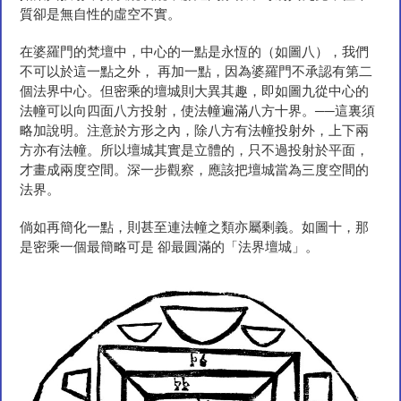
質卻是無自性的虛空不實。
在婆羅門的梵壇中，中心的一點是永恆的（如圖八），我們
不可以於這一點之外， 再加一點，因為婆羅門不承認有第二
個法界中心。但密乘的壇城則大異其趣，即如圖九從中心的
法幢可以向四面八方投射，使法幢遍滿八方十界。──這裏須
略加說明。注意於方形之內，除八方有法幢投射外，上下兩
方亦有法幢。所以壇城其實是立體的，只不過投射於平面，
才畫成兩度空間。深一步觀察，應該把壇城當為三度空間的
法界。
倘如再簡化一點，則甚至連法幢之類亦屬剩義。如圖十，那
是密乘一個最簡略可是 卻最圓滿的「法界壇城」。