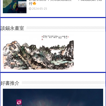
付
2024-05-25
談錫永畫室
好書推介