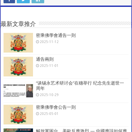
C
at
e
tt
ai
e
ar
h
sA
b
er
l
gr
e
at
p
o
a
最新文章推介
p
o
m
密乘佛學會通告一則
k
2025-11-12
通告兩則
2025-11-01
“谈锡永艺术研讨会”在穗举行 纪念先生逝世一
周年
2025-10-29
密乘佛學會公告一則
2025-05-01
解放軍困台，美歐反應激烈 — 中國應該如何應