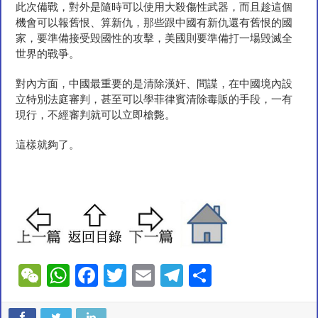
此次備戰，對外是隨時可以使用大殺傷性武器，而且趁這個
機會可以報舊恨、算新仇，那些跟中國有新仇還有舊恨的國
家，要準備接受毁國性的攻擊，美國則要準備打一場毁滅全
世界的戰爭。
對內方面，中國最重要的是清除漢奸、間諜，在中國境內設
立特別法庭審判，甚至可以學菲律賓清除毒販的手段，一有
現行，不經審判就可以立即槍斃。
這樣就夠了。
W
W
F
T
E
T
S
e
h
ac
wi
m
el
h