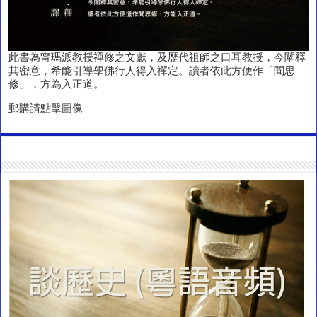
此書為甯瑪派教授禪修之文獻，及歴代祖師之口耳教授，今闡釋
其密意，希能引導學佛行人得入禪定。讀者依此方便作「聞思
修」，方為入正道。
郵購請點擊圖像