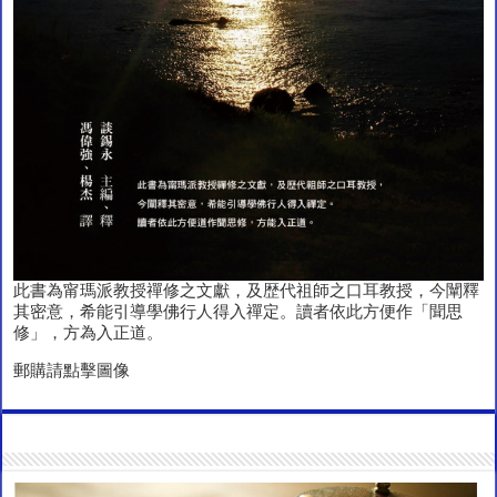
此書為甯瑪派教授禪修之文獻，及歴代祖師之口耳教授，今闡釋
其密意，希能引導學佛行人得入禪定。讀者依此方便作「聞思
修」，方為入正道。
郵購請點擊圖像