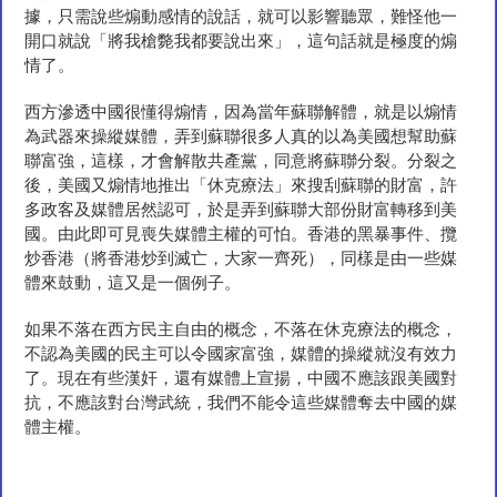
據，只需說些煽動感情的說話，就可以影響聽眾，難怪他一
開口就說「將我槍斃我都要說出來」，這句話就是極度的煽
情了。
西方滲透中國很懂得煽情，因為當年蘇聯解體，就是以煽情
為武器來操縱媒體，弄到蘇聯很多人真的以為美國想幫助蘇
聯富強，這樣，才會解散共產黨，同意將蘇聯分裂。分裂之
後，美國又煽情地推出「休克療法」來搜刮蘇聯的財富，許
多政客及媒體居然認可，於是弄到蘇聯大部份財富轉移到美
國。由此即可見喪失媒體主權的可怕。香港的黑暴事件、攬
炒香港（將香港炒到滅亡，大家一齊死），同樣是由一些媒
體來鼓動，這又是一個例子。
如果不落在西方民主自由的概念，不落在休克療法的概念，
不認為美國的民主可以令國家富強，媒體的操縱就沒有效力
了。現在有些漢奸，還有媒體上宣揚，中國不應該跟美國對
抗，不應該對台灣武統，我們不能令這些媒體奪去中國的媒
體主權。