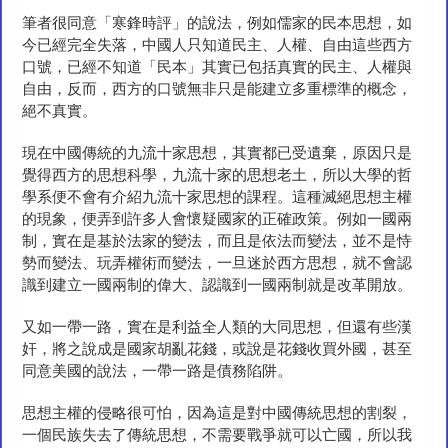
筆者很同意「寒鋒時評」的說法，例如儒家的民本思想，如
今已經完全失落，中國人只知道民主、人權、自由這些西方
口號，已經不知道「民本」其實已包括真實的民主、人權與
自由，反而，西方的口號無非只是能建立多重標準的概念，
絕不真實。
現在中國傳統的九流十家思想，其實都已受遺棄，原因只是
覺得西方的思想科學，九流十家的思想老土，所以大學的哲
學系便不會有介紹九流十家思想的課程。這種滅絕思想主權
的現象，便弄到許多人會懷疑國家的正確政策。例如一國兩
制，實在是基於法家的變法，而且是依法而變法，並不是恃
勢而變法、玩弄權術而變法，一旦迷於西方思想，就不會認
識到建立一國兩制的偉大、認識到一國兩制就是改革開放。
又如一帶一路，實在是利益全人類的大同思想，但還有些漢
奸，將之說成是國家胡亂花錢，或說是花錢收買外國，甚至
同意美國的說法，一帶一路是債務陷阱。
思想主權的侵略很可怕，因為這是對中國傳統思想的割裂，
一個民族失去了傳統思想，不需要戰爭就可以亡國，所以我