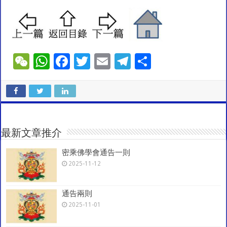
W
W
F
T
E
T
S
e
h
ac
wi
m
el
h
C
at
e
tt
ai
e
ar
h
sA
b
er
l
gr
e
at
p
o
a
最新文章推介
p
o
m
密乘佛學會通告一則
k
2025-11-12
通告兩則
2025-11-01