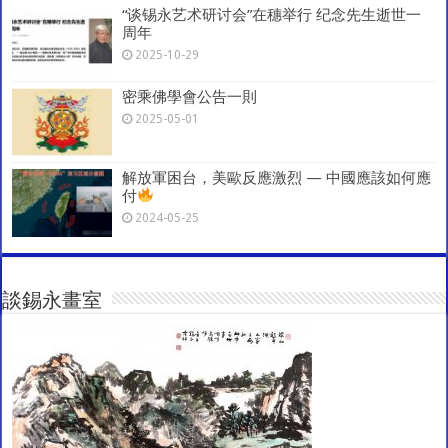
“谈锡永艺术研讨会”在穗举行 纪念先生逝世一
周年
2025-10-29
密乘佛學會公告一則
2025-05-01
解放軍困台，美歐反應激烈 — 中國應該如何應
付
2024-05-25
談錫永畫室