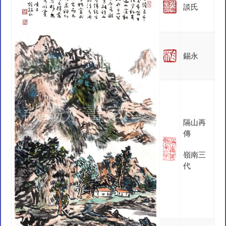
談氏
錫永
隔山再
傳
嶺南三
代