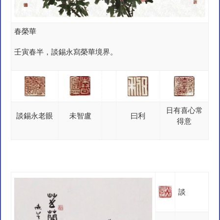
春榮華
壬寅春半，談錫永寫榮華境界。
日有喜心常
談錫永老眼
未智盧
曰利
得意
談