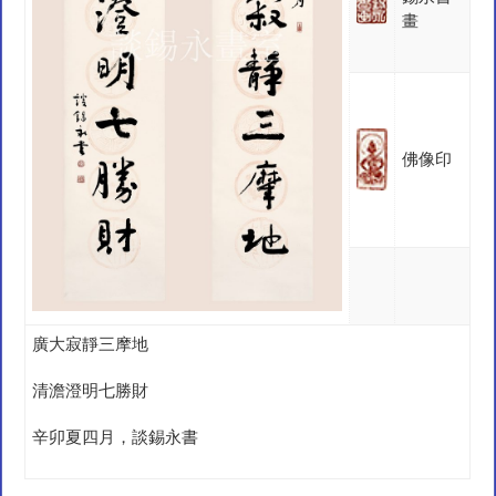
畫
佛像印
廣大寂靜三摩地
清澹澄明七勝財
辛卯夏四月，談錫永書