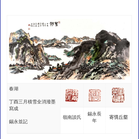
春湖
丁酉三月積雪全消潑墨
寫成
錫永長
嶺南談氏
寄情丘壑
年
錫永並記