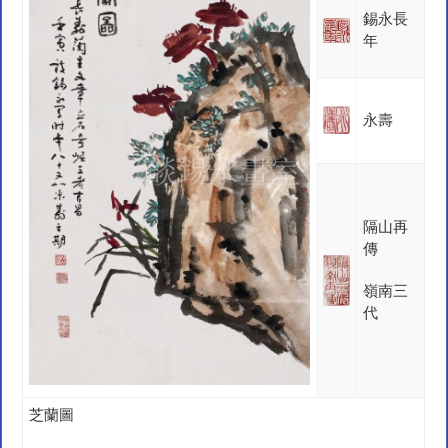
錫永長
年
永壽
隔山再
傳
嶺南三
代
芝蘭圖