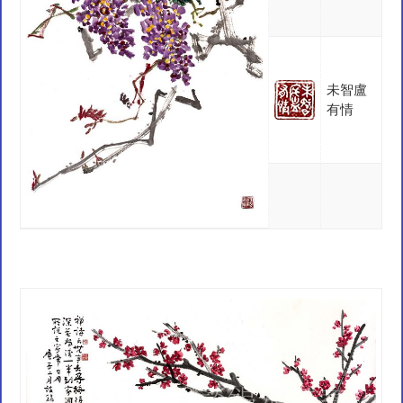
未智盧
有情