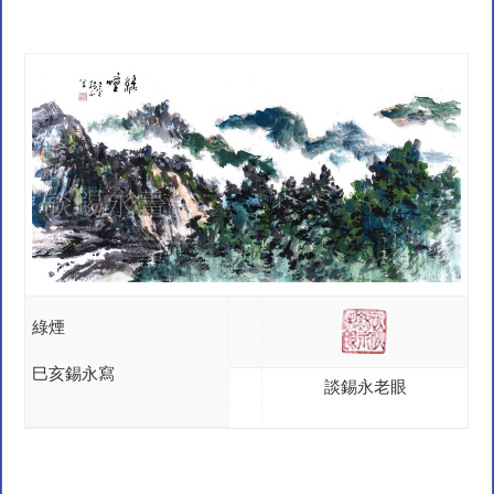
綠煙
巳亥錫永寫
談錫永老眼