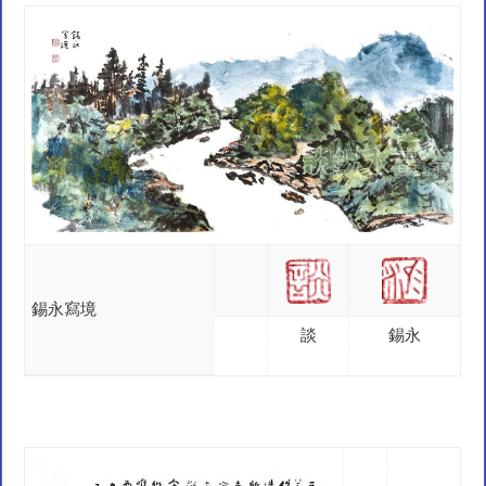
錫永寫境
談
錫永