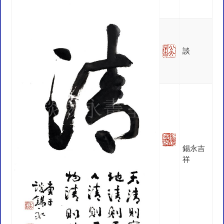
談
錫永吉
祥