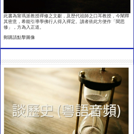
此書為甯瑪派教授禪修之文獻，及歴代祖師之口耳教授，今闡釋
其密意，希能引導學佛行人得入禪定。讀者依此方便作「聞思
修」，方為入正道。
郵購請點擊圖像