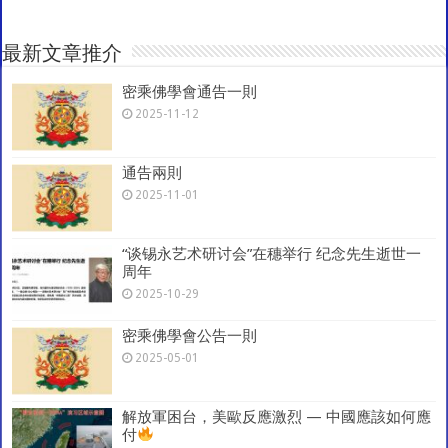
h
sA
b
er
l
gr
e
at
p
o
a
最新文章推介
p
o
m
密乘佛學會通告一則
k
2025-11-12
通告兩則
2025-11-01
“谈锡永艺术研讨会”在穗举行 纪念先生逝世一
周年
2025-10-29
密乘佛學會公告一則
2025-05-01
解放軍困台，美歐反應激烈 — 中國應該如何應
付