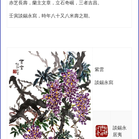
赤芝長壽，蘭主文章，立石奇崛，三者吉昌。
壬寅談錫永寫，時年八十又八米壽之期。
紫雲
談錫永寫
談錫永
居夷