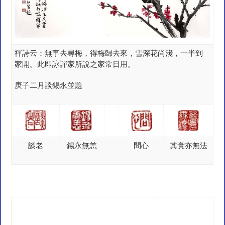
禪詩云：無事去尋梅，得梅歸去來，雪深花尚淺，一半到
家開。此即詠譂家所說之家常日用。
庚子二月談錫永並題
談老
錫永無恙
問心
其實亦無法