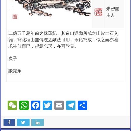
未智盧
主人
二億五千萬年前之侏羅紀，其造山運動所成之山皆土石交
雜，寫此種山無傳統之皴法可用，今姑寫成，似之而亦唯
求神似而已，得意忘形，亦可欣賞。
庚子
談錫永
W
W
F
T
E
T
S
e
h
ac
wi
m
el
h
C
at
e
tt
ai
e
ar