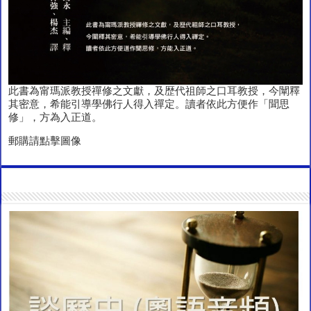
此書為甯瑪派教授禪修之文獻，及歴代祖師之口耳教授，今闡釋
其密意，希能引導學佛行人得入禪定。讀者依此方便作「聞思
修」，方為入正道。
郵購請點擊圖像