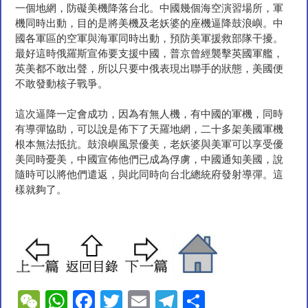
一個地網，防礙美機降落台北。中國幾個海空演習場所，軍
機同時出動，目的是將美機及老妖婆的座機逼降鼓浪嶼。中
國各軍區的空軍與海軍同時出動，預防美軍援救部隊干擾。
最好這時俄羅斯宣佈要支援中國，普京曾經襲擊英國軍艦，
英美都不敢出聲，所以只要中俄表現出聯手的狀態，美國便
不敢發動核子戰爭。
這次逼降一定會成功，因為有無人機，有中國的軍機，同時
有導彈協助，可以說是佈下了天羅地網，二十多架美國軍機
根本無法抵抗。鼓浪嶼風景優美，老妖婆與美軍可以享受優
美同時憂美，中國宣佈他們已成為俘虜，中國通知美國，說
隨時可以將他們遣返，與此同時向台北總統府發射導彈。這
樣就夠了。
W
W
F
T
E
T
S