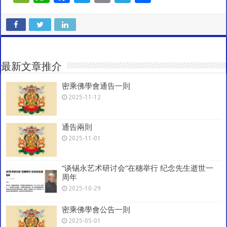
e
h
ac
wi
m
el
h
C
at
e
tt
ai
e
ar
h
sA
b
er
l
gr
e
at
p
o
a
最新文章推介
p
o
m
密乘佛學會通告一則
k
2025-11-12
通告兩則
2025-11-01
“谈锡永艺术研讨会”在穗举行 纪念先生逝世一
周年
2025-10-29
密乘佛學會公告一則
2025-05-01