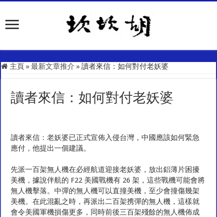
主頁
»
最新文章推介
»
讀者來信：如何對付老妖婆
讀者來信：如何對付老妖婆
讀者來信：老妖婆已正式宣佈入侵台灣，中國應該如何緊急
應付，他提出一個建議。
先派一百架無人機在必經航道迎接老妖婆，放出鋁薄片困擾
美機，據說伴航的
F22
美國戰機有
26
架，這些戰機可能會將
無人機擊落。中彈的無人機可以直撞美機，至少會撞傷幾架
美機。在此混亂之時，再派出二百架携彈的無人機，這樣就
會令美國軍機損傷更多，同時前後三百架殘餘的無人機佈成