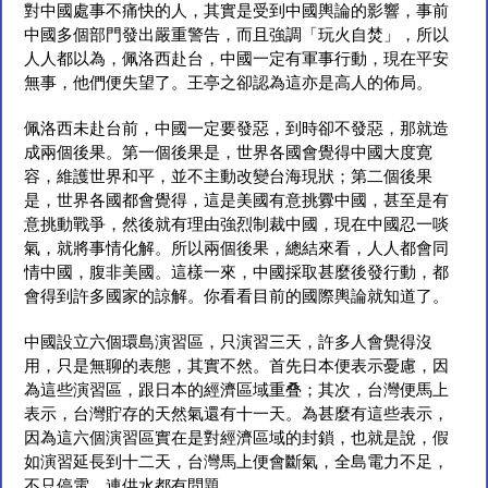
對中國處事不痛快的人，其實是受到中國輿論的影響，事前
中國多個部門發出嚴重警告，而且強調「玩火自焚」，所以
人人都以為，佩洛西赴台，中國一定有軍事行動，現在平安
無事，他們便失望了。王亭之卻認為這亦是高人的佈局。
佩洛西未赴台前，中國一定要發惡，到時卻不發惡，那就造
成兩個後果。第一個後果是，世界各國會覺得中國大度寛
容，維護世界和平，並不主動改變台海現狀；第二個後果
是，世界各國都會覺得，這是美國有意挑釁中國，甚至是有
意挑動戰爭，然後就有理由強烈制裁中國，現在中國忍一啖
氣，就將事情化解。所以兩個後果，總結來看，人人都會同
情中國，腹非美國。這樣一來，中國採取甚麼後發行動，都
會得到許多國家的諒解。你看看目前的國際輿論就知道了。
中國設立六個環島演習區，只演習三天，許多人會覺得沒
用，只是無聊的表態，其實不然。首先日本便表示憂慮，因
為這些演習區，跟日本的經濟區域重叠；其次，台灣便馬上
表示，台灣貯存的天然氣還有十一天。為甚麼有這些表示，
因為這六個演習區實在是對經濟區域的封鎖，也就是說，假
如演習延長到十二天，台灣馬上便會斷氣，全島電力不足，
不只停電，連供水都有問題。