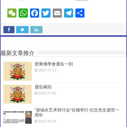
W
W
F
T
E
T
S
e
h
ac
wi
m
el
h
C
at
e
tt
ai
e
ar
h
sA
b
er
l
gr
e
at
p
o
a
最新文章推介
p
o
m
密乘佛學會通告一則
k
2025-11-12
通告兩則
2025-11-01
“谈锡永艺术研讨会”在穗举行 纪念先生逝世一
周年
2025-10-29