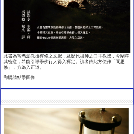
此書為甯瑪派教授禪修之文獻，及歴代祖師之口耳教授，今闡釋
其密意，希能引導學佛行人得入禪定。讀者依此方便作「聞思
修」，方為入正道。
郵購請點擊圖像