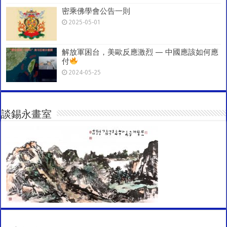
密乘佛學會公告一則
2025-05-01
解放軍困台，美歐反應激烈 — 中國應該如何應
付
2024-05-25
談錫永畫室