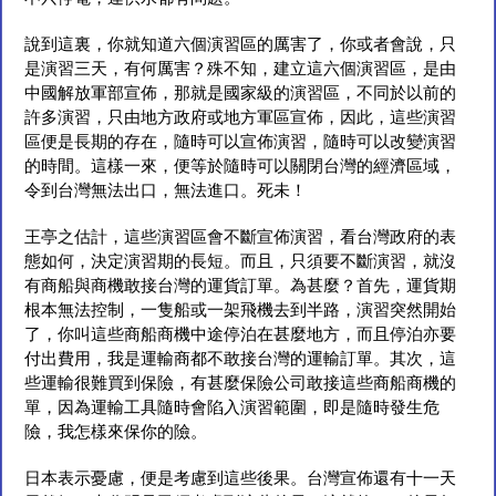
說到這裏，你就知道六個演習區的厲害了，你或者會說，只
是演習三天，有何厲害？殊不知，建立這六個演習區，是由
中國解放軍部宣佈，那就是國家級的演習區，不同於以前的
許多演習，只由地方政府或地方軍區宣佈，因此，這些演習
區便是長期的存在，隨時可以宣佈演習，隨時可以改變演習
的時間。這樣一來，便等於隨時可以關閉台灣的經濟區域，
令到台灣無法出口，無法進口。死未！
王亭之估計，這些演習區會不斷宣佈演習，看台灣政府的表
態如何，決定演習期的長短。而且，只須要不斷演習，就沒
有商船與商機敢接台灣的運貨訂單。為甚麼？首先，運貨期
根本無法控制，一隻船或一架飛機去到半路，演習突然開始
了，你叫這些商船商機中途停泊在甚麼地方，而且停泊亦要
付出費用，我是運輸商都不敢接台灣的運輸訂單。其次，這
些運輸很難買到保險，有甚麼保險公司敢接這些商船商機的
單，因為運輸工具隨時會陷入演習範圍，即是隨時發生危
險，我怎樣來保你的險。
日本表示憂慮，便是考慮到這些後果。台灣宣佈還有十一天