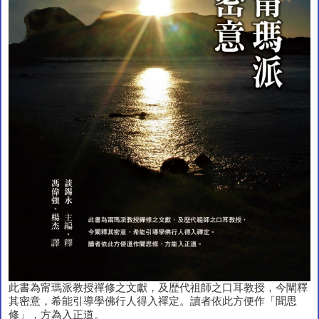
此書為甯瑪派教授禪修之文獻，及歴代祖師之口耳教授，今闡釋
其密意，希能引導學佛行人得入禪定。讀者依此方便作「聞思
修」，方為入正道。