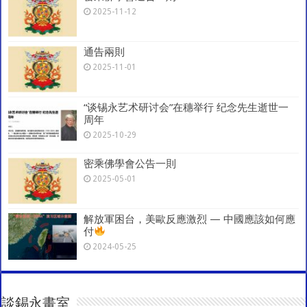
2025-11-12
k
通告兩則
2025-11-01
“谈锡永艺术研讨会”在穗举行 纪念先生逝世一
周年
2025-10-29
密乘佛學會公告一則
2025-05-01
解放軍困台，美歐反應激烈 — 中國應該如何應
付
2024-05-25
談錫永畫室