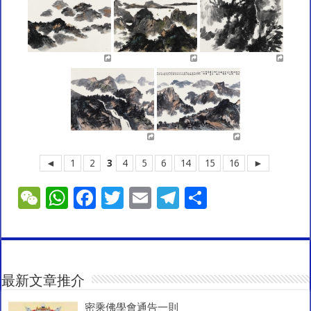
◄
1
2
3
4
5
6
14
15
16
►
W
W
F
T
E
T
S
e
h
ac
wi
m
el
h
C
at
e
tt
ai
e
ar
h
sA
b
er
l
gr
e
at
p
o
a
最新文章推介
p
o
m
密乘佛學會通告一則