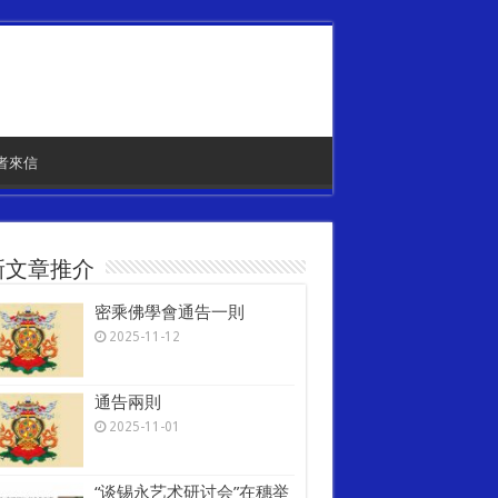
者來信
新文章推介
密乘佛學會通告一則
2025-11-12
通告兩則
2025-11-01
“谈锡永艺术研讨会”在穗举