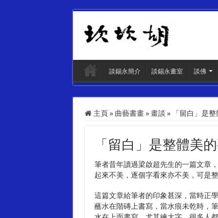
談錫永簡介
談錫永畫室
談佛
主頁
»
曲藝書畫
»
畫談
»
「留白」是整
「留白」是整體美的
筆者昔年讀過梁啟超先生的一篇文章
起來不美，逐個字看來亦不美，可是
這篇文章給筆者的印象甚深，當時正
蘸水在階磚上書寫，當水痕未乾時，
水在上面書寫。尤其練大字，很多人