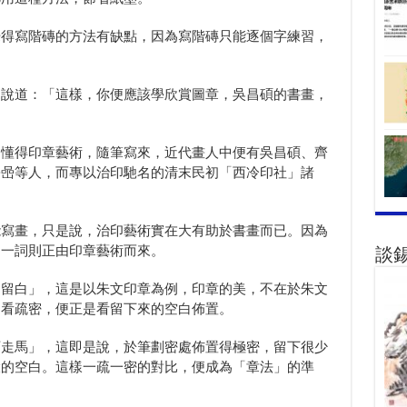
覺得寫階磚的方法有缺點，因為寫階磚只能逐個字練習，
，說道：「這樣，你便應該學欣賞圖章，吳昌碩的書畫，
不懂得印章藝術，隨筆寫來，近代畫人中便有吳昌碩、齊
松喦等人，而專以治印馳名的清末民初「西冷印社」諸
能寫畫，只是說，治印藝術實在大有助於書畫而已。因為
」一詞則正由印章藝術而來。
談
「留白」，這是以朱文印章為例，印章的美，不在於朱文
。看疏密，便正是看留下來的空白佈置。
可走馬」，這即是說，於筆劃密處佈置得極密，留下很少
大的空白。這樣一疏一密的對比，便成為「章法」的準