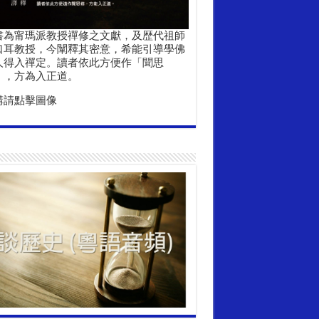
書為甯瑪派教授禪修之文獻，及歴代祖師
口耳教授，今闡釋其密意，希能引導學佛
人得入禪定。讀者依此方便作「聞思
」，方為入正道。
購請點擊圖像