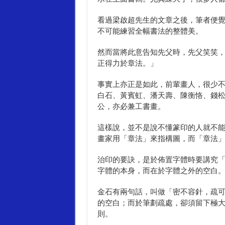
看過梁啟超先生的文章之後，筆者便
不可能練習全幅書法的整體美。
然而當將此意告知先父時，先父笑笑
正得力於章法。」
事實上亦正是如此，前輩畫人，很少
白石、黃賓虹、潘天壽、陳衡恪、錢
公，亦必兼工書畫。
這樣說，並不是說不懂篆印的人就不
畫家用「章法」來指構圖，而「章法
治印的要訣，是於佈置字體時要講究
字體的本身，而在於字體之外的空白
金石有兩句話，叫做「密不容針，疏
的空白；而於筆劃疏處，卻須留下極
則。