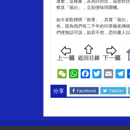
連繫，這種畫，其黑白對比，疏密對
察其「留白」，立刻便味同嚼蠟。
如今喜歡標榜「效果」，其實「留白
色，因為我們有二千年的印章藝術傳
們便無話可說，如若不然，恐怕畫人
W
W
F
T
E
T
e
h
ac
wi
m
e
C
at
e
tt
ai
e
Facebook
Twitter
分享
h
sA
b
er
l
g
at
p
o
a
p
o
k