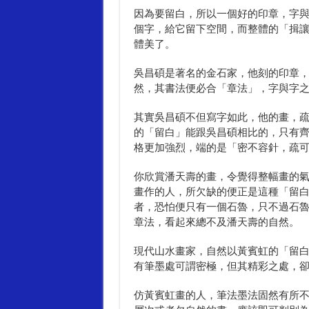
因為要留白，所以一個好的印章，字
個字，給它留下空間，而整體的「揖
體美了。
吳昌碩是著名的金石家，他刻的印章
然，其書法便必合「章法」，字與字
其實吳昌碩不但寫字如此，他的畫，
的「留白」能跟吳昌碩相比的，只有
格更加強烈，端的是「密不容針，疏
你欣賞潘天壽的畫，令覺得整幅畫的
畫作的人，所欠缺的便正是這種「留
者，恐怕便只有一個石魯，只不過石
章法，看起來總不及潘天壽的自然。
現代山水畫家，自然以黃賓虹的「留
有筆墨處可謂密極，但其精彩之處，
仿黃賓虹畫的人，筆法墨法固然有所