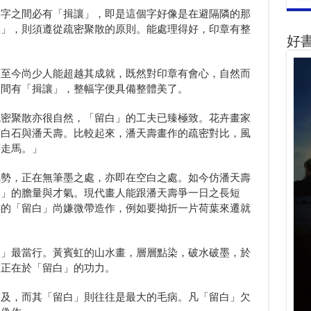
與字之間必有「揖讓」，即是這個字好像是在避隔隣的那
讓」，則須遵從疏密聚散的原則。能處理得好，印章有整
好
，至今尚少人能超越其成就，既然對印章有會心，自然而
之間有「揖讓」，整幅字便具備整體美了。
疏密聚散亦很自然，「留白」的工夫已臻極致。花卉畫家
齊白石與潘天壽。比較起來，潘天壽畫作的疏密對比，風
可走馬。」
氣勢，正在無筆墨之處，亦即在空白之處。如今仿潘天壽
白」的膽量與才氣。現代畫人能跟潘天壽爭一日之長短
魯的「留白」尚嫌微帶造作，例如要拗折一片荷葉來遷就
白」最當行。黃賓虹的山水畫，層層點染，破水破墨，於
卻正在於「留白」的功力。
不及，而其「留白」則往往是最大的毛病。凡「留白」欠