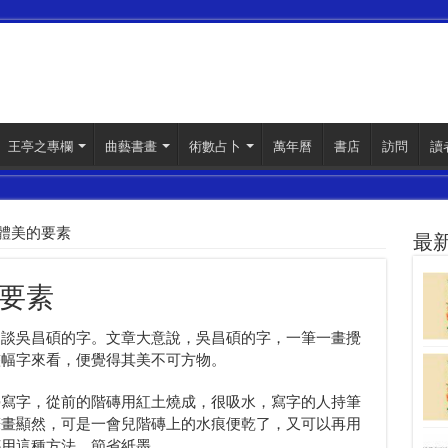
王亭之專欄
曲藝書畫
術數占卜
萬年曆
書店
訪問
讀
體美的要素
最
要素
，談吳昌碩的字。文章大意說，吳昌碩的字，一筆一畫攪
整幅字來看，便覺得其美不可方物。
學寫字，從前的階磚用紅土燒成，很吸水，寫字的人持筆
筆畫顯然，可是一會兒階磚上的水痕便乾了，又可以再用
都用這種方法，節省紙墨。