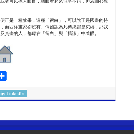
比或者可以掩人眼目，驟眼看起來似乎不錯，但若細心觀
」便正是一種效果，這種「留白」，可以說正是國畫的特
統，而西洋畫家卻沒有。倘如認為凡傳統都是束縛，那我
以及賞畫的人，都應在「留白」與「揖讓」中着眼。
S
l
h
ar
LinkedIn
r
e
m