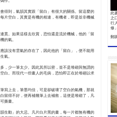
為偽作。
體會得到，氣韻其實跟「留白」有很大的關係。留這麼的
此
的每片空白，其實是有機的相連，有機者，即是並非機械
之
行
修
的連貫。如果這樣去欣賞，恐怕還是流於機械，他的「留
郵
生機的氣。
，應該沒有雲氣的存在了，因此他的「留白」，便不能用
了生氣。
太多，少一筆太少。因此其所以密，並不是堆砌與無謂的
的空白。而現代一些畫人的毛病，恐怕即正在於堆砌以求
一筆寫上去，筆墨均佳，可是卻破壞了空白的氣機，那就
留白留得不好，便再補幾筆上去補救，這便是堆砌了，凡
寧可撕畫。
氣韻生動」的大忌。凡片白片黑的畫，每一片都無有機的