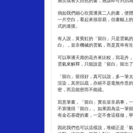
層次或者欠自然的畫，應該即可判別
倘如我們細心欣賞潘黃二人的畫，便
一片空白，看起來很容易，但畫幅上
式的連接。
有人說，黃賓虹的「留白」只是雲氣
白」，並非機械的雲氣，而是貫串有
可以舉潘天壽的花卉來比較，寫花卉
雲氣來解釋，只能說是「留白」留出
「留白」留得好，真可以說，多一筆
渲染，其所以疏，亦絕不是毫無作意
密，而且能密而不能疏。
寫意筆畫，「留白」實在並非易事，
不算懂得「留白」。如果因為這一筆
有金石基礎的畫，一定不會這樣做，
因此我們也可以這樣說，堆砌正是「