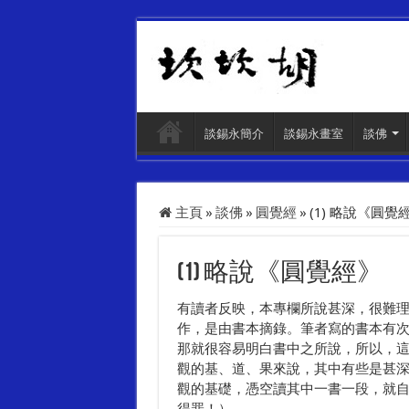
談錫永簡介
談錫永畫室
談佛
主頁
»
談佛
»
圓覺經
»
(1) 略說《圓覺
(1) 略說《圓覺經》
有讀者反映，本專欄所說甚深，很難
作，是由書本摘錄。筆者寫的書本有
那就很容易明白書中之所說，所以，
觀的基、道、果來說，其中有些是甚
觀的基礎，憑空讀其中一書一段，就