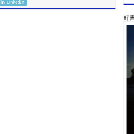
ar
LinkedIn
r
e
好
m