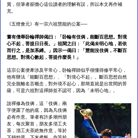
賞，但筆者卻擔心這位讀者的理解有誤，所以本文再作補
充。
《五燈會元》有一宗六祖慧能的公案──
嘗有僧舉卧輪禪師偈曰：「卧輪有伎俩，能斷百思想。對境
心不起，菩提日日長。」祖聞之曰：「此偈未明心地，若依
而行之，是加系縛。」因示一偈曰：「慧能沒伎俩，不斷百
思想。對境心數起，菩提作麼長！」
這宗公案便牽涉及平常心，卧輪禪師似乎很懂得修平常心，
他有辦法「能斷百思想」、「對境心不起」。斷百思想自然
完全脫離名言概念，對外境不起心，那簡直就是出世間的菩
薩，可是六祖對這禪師並不認可，因為「未明心地」。
說禪修為伎俩
，這「伎俩」兩
字便露了他的底，因為凡伎俩
必有作意。筆者有許多潮州朋
友，每次聚首，朋友多沏工夫
茶，沏工夫茶絶無作意，等於
下鍋炒菜，下米煮飯，亦等於