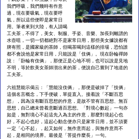
我們呼吸，我們幾時有作意
過，現在要吸氣，現在要呼
氣，所以這些便即是家常日
用。筆者來到大陸，有人請喝
工夫茶，不得了，美女、制服、手姿、音樂、加長到離譜的
水壺咀，一切一切都絶對不是家常日用，那些美女據說都有
牌有照，是國家級的茶師，但喝茶喝到這樣的排場，恐怕誰
都不會說他是家常日用，只能說是「伎俩」。現在卧輪禪師
說：「卧輪有伎俩」，那便正是心地不明，也可以說是見地
不明，等於飲美女茶師沏出來的茶，便說自己嘗到了地道的
工夫茶。
六祖慧能示偈云：「慧能沒伎俩」，那便是破掉了「技俩」
這個名言概念，下手便破，單提直入。接着說「不斷百思
想」，因為沒有斷百思想的作意，是故不管有百思想、無百
思想，自己總未曾着意斷過百思想。「對境心數起」一句亦
如是，無對境心不起這先入為主的作意，那麼對境起心也
好，不起心也好，這起心動念便亦只是家常日用，並不須要
一定「心不起」，起又如何，無作意而起，與無作意而不
起，是相同的境界。最後是「菩提作麼長」一句。