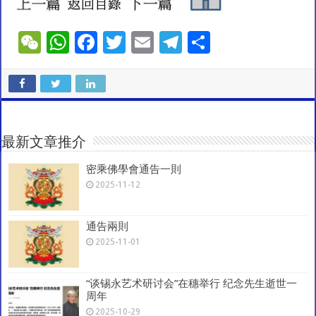
W
W
F
T
E
T
S
e
h
ac
wi
m
el
h
C
at
e
tt
ai
e
ar
h
sA
b
er
l
gr
e
at
p
o
a
最新文章推介
p
o
m
密乘佛學會通告一則
k
2025-11-12
通告兩則
2025-11-01
“谈锡永艺术研讨会”在穗举行 纪念先生逝世一
周年
2025-10-29