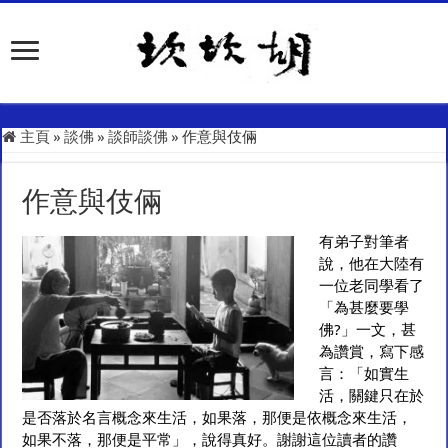
主頁
»
談佛
»
談師談佛
»
作意與伎倆
作意與伎倆
有弟子對筆者
說，他在大陸有
一位老同學看了
「為甚麼要學
佛?」一文，甚
為讚賞，寫下感
言：「如實生
活，關鍵只在於
是否落於名言概念來生活，如果落，那便是依概念來生活，
如果不落，那便是平常」，說得真好。謝謝這位讀者的讚