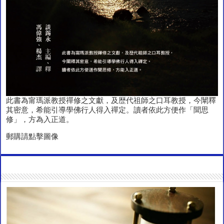
此書為甯瑪派教授禪修之文獻，及歴代祖師之口耳教授，今闡釋
其密意，希能引導學佛行人得入禪定。讀者依此方便作「聞思
修」，方為入正道。
郵購請點擊圖像