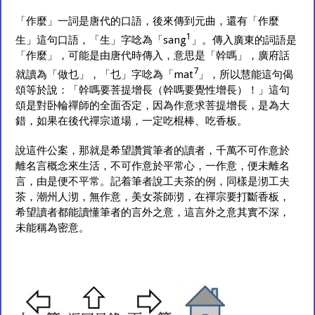
「作麼」一詞是唐代的口語，後來傳到元曲，還有「作麼
1
生」這句口語，「生」字唸為「sang
」。傳入廣東的詞語是
「作麼」，可能是由唐代時傳入，意思是「幹嗎」，廣府話
7
就讀為「做乜」，「乜」字唸為「mat
」，所以慧能這句偈
頌等於說：「幹嗎要菩提增長（幹嗎要覺性增長）！」這句
頌是對卧輪禪師的全面否定，因為作意求菩提增長，是為大
錯，如果在後代禪宗道場，一定吃棍棒、吃香板。
說這件公案，那就是希望讚賞筆者的讀者，千萬不可作意於
離名言概念來生活，不可作意於平常心，一作意，便未離名
言，由是便不平常。記着筆者說工夫茶的例，同樣是沏工夫
茶，潮州人沏，無作意，美女茶師沏，在禪宗要打斷香板，
希望讀者都能讀懂筆者的言外之意，這言外之意其實不深，
未能稱為密意。