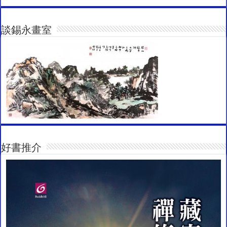
談錫永畫室
好書推介