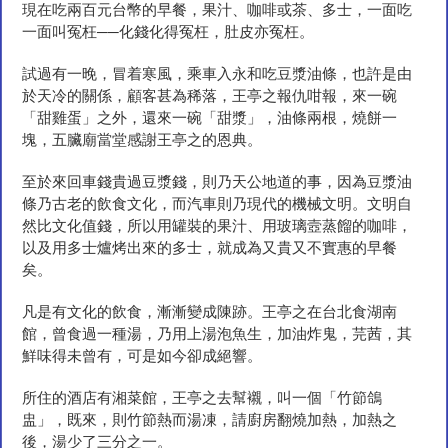
現在吃兩百元台幣的早餐，果汁、咖啡或茶、多士，一面吃
一面叫冤枉──化錢化得冤枉，肚皮亦冤枉。
試過有一晚，冒着寒風，乘車入永和吃豆漿油條，也許是由
於天冷的關係，顧客甚為稀落，王亭之報仇咁報，來一碗
「甜雞蛋」之外，還來一碗「甜漿」，油條兩根，燒餅一
塊，五臟廟當堂感謝王亭之的恩典。
至於來回車錢貴過豆漿錢，則乃天公地道的事，因為豆漿油
條乃古老的飲食文化，而汽車則乃現代的機械文明。文明自
然比文化值錢，所以用罐裝的果汁、用玻璃壼蒸餾的咖啡，
以及用多士爐烤出來的多士，就成為又貴又不實惠的早餐
矣。
凡是有文化的飲食，漸漸變成陳跡。王亭之在台北食湖南
館，曾食過一種湯，乃用上湯泡魚生，加油炸鬼，芫茜，其
鮮味得未曾有，可是如今卻成絕響。
所住的酒店有湘菜館，王亭之去幫襯，叫一個「竹節鴿
盅」，既來，則竹節熱而湯凍，請廚房翻燒加熱，加熱之
後，湯少了三分之一。