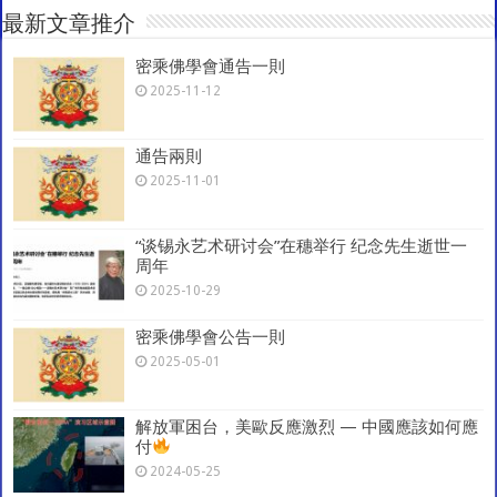
at
p
o
a
最新文章推介
p
o
m
密乘佛學會通告一則
k
2025-11-12
通告兩則
2025-11-01
“谈锡永艺术研讨会”在穗举行 纪念先生逝世一
周年
2025-10-29
密乘佛學會公告一則
2025-05-01
解放軍困台，美歐反應激烈 — 中國應該如何應
付
2024-05-25