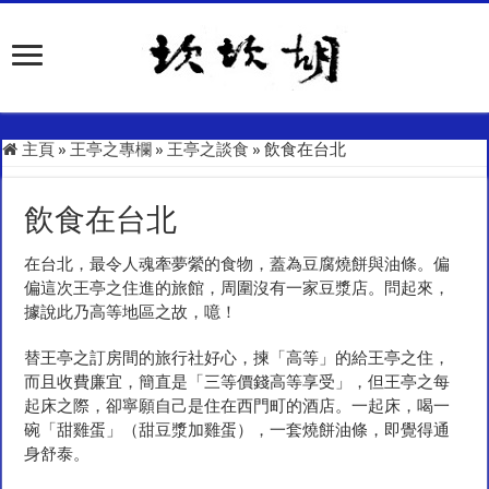
主頁
»
王亭之專欄
»
王亭之談食
»
飲食在台北
飲食在台北
在台北，最令人魂牽夢縈的食物，蓋為豆腐燒餅與油條。偏
偏這次王亭之住進的旅館，周圍沒有一家豆漿店。問起來，
據說此乃高等地區之故，噫！
替王亭之訂房間的旅行社好心，揀「高等」的給王亭之住，
而且收費廉宜，簡直是「三等價錢高等享受」，但王亭之每
起床之際，卻寧願自己是住在西門町的酒店。一起床，喝一
碗「甜雞蛋」（甜豆漿加雞蛋），一套燒餅油條，即覺得通
身舒泰。