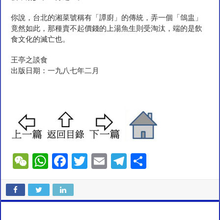
你說，台北的湘菜號稱有「譚廚」的傳統，弄一個「鴿盅」
竟然如此，那種賣不起價錢的上湯魚生則受淘汰，端的是飲
食文化的滅亡也。
王亭之談食
出版日期：一九八七年二月
W
W
F
T
E
T
S
e
h
ac
wi
m
el
h
C
at
e
tt
ai
e
ar
h
sA
b
er
l
gr
e