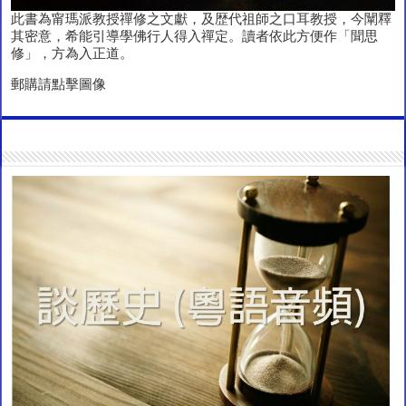
此書為甯瑪派教授禪修之文獻，及歴代祖師之口耳教授，今闡釋
其密意，希能引導學佛行人得入禪定。讀者依此方便作「聞思
修」，方為入正道。
郵購請點擊圖像