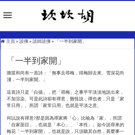
主頁
»
談佛
»
談師談佛
»
「一半到家開」
「一半到家開」
擔當和尚有一首詩：「無事去尋梅，得梅歸去來。雪深花尚
淺，一半到家開。」
這首詩只是「白描」，把「尋梅」之事平平淡淡地說出來，
不加渲染。可是此詩卻有禪意，難怪說，禪也者，只是「家
常日用」。所謂「家常日用」也就是平淡之意。
何以說有禪意?那是因為禪家將「心」比喻為「家」，所謂
「自家面目」，也就是「本心」、「本性」。如今說尋來的
梅花「一半到家開」，也就是說，只須聽其自然，甚麼事一