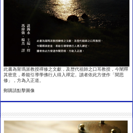
此書為甯瑪派教授禪修之文獻，及歴代祖師之口耳教授，今闡釋
其密意，希能引導學佛行人得入禪定。讀者依此方便作「聞思
修」，方為入正道。
郵購請點擊圖像