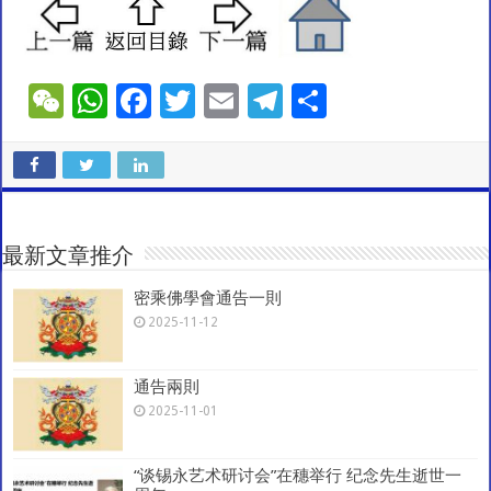
W
W
F
T
E
T
S
e
h
ac
wi
m
el
h
C
at
e
tt
ai
e
ar
h
sA
b
er
l
gr
e
at
p
o
a
最新文章推介
p
o
m
密乘佛學會通告一則
k
2025-11-12
通告兩則
2025-11-01
“谈锡永艺术研讨会”在穗举行 纪念先生逝世一