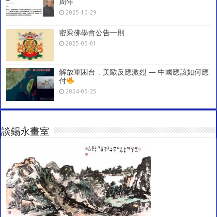
周年
2025-10-29
密乘佛學會公告一則
2025-05-01
解放軍困台，美歐反應激烈 — 中國應該如何應
付
2024-05-25
談錫永畫室