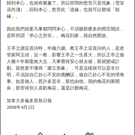
歸到本心，也就有樂趣了。所以世間的愁苦只是現象（雪深
花尚淺），回到本心，愁苦此「逆緣」也就可以變成「順
緣」。
因此我們就要凡事都問問本心，不須聽那麼多的閒言閒語，
是即所謂「求心之所安」。梅花到家，就自然開放。
王亭之讀這首詩時，年纔六歲。教王亭之這首詩的人，是老
管家阿玉頭，這一教，影響王亭之一生甚大，所以王亭之做
人幾十年都毫無大志，凡事覺得安心就去做，那就變成計
劃。當然更不懂得「建立形象」，可是這樣就可以是非分
明，不須說自己於心不安的應酬話，做自己於心不安的埋堆
事。如是做人，惹許多是非，那也由他，我的梅花到家開
矣，那管得別人喜歡梅花，還是討厭梅花。
加拿大多倫多星島日報
2008年4月2日